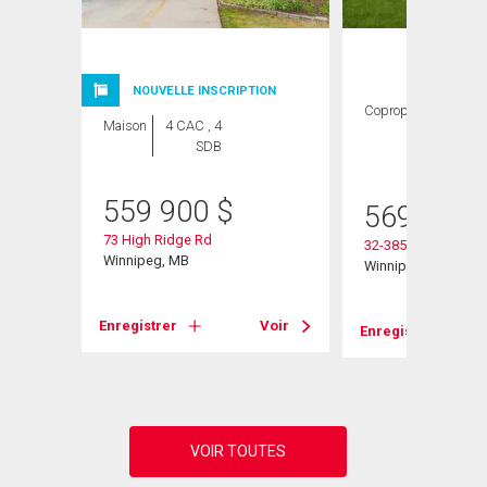
GE
NOUVELLE INSCRIPTION
Copropriété
3
Maison
4 CAC , 4
CAC ,
SDB
2 SDB
559 900
$
569 900
73 High Ridge Rd
32-385 Willowlake C
Winnipeg, MB
Winnipeg, MB
Enregistrer
Voir
Enregistrer
Voir