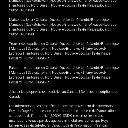
Manitoba
|
Saskatchewan
|
Nouveau-Brunswick
|
Terre-Neuve-et-Labrador
|
Territoires du Nord-Ouest
|
Nouvelle-Écosse
|
Île-du-Prince-Édouard
|
Yukon
|
Nunavut
.
Maisons à louer -
Ontario
|
Québec
|
Alberta
|
Colombie-Britannique
|
Manitoba
|
Saskatchewan
|
Nouveau-Brunswick
|
Terre-Neuve-et-Labrador
|
Territoires du Nord-Ouest
|
Nouvelle-Écosse
|
Île-du-Prince-Édouard
|
Yukon
|
Nunavut
.
Trouver des courtiers en
Ontario
|
Québec
|
Alberta
|
Colombie-Britannique
|
Manitoba
|
Saskatchewan
|
Nouveau-Brunswick
|
Terre-Neuve-et-
Labrador
|
Territoires du Nord-Ouest
|
Nouvelle-Écosse
|
Île-du-Prince-
Édouard
|
Yukon
|
Nunavut
Parcourir les bureaux en
Ontario
|
Québec
|
Alberta
|
Colombie-Britannique
|
Manitoba
|
Saskatchewan
|
Nouveau-Brunswick
|
Terre-Neuve-et-
Labrador
|
Territoires du Nord-Ouest
|
Nouvelle-Écosse
|
Île-du-Prince-
Édouard
|
Yukon
|
Nunavut
Afficher les propriétés résidentielles au Canada
|
Dernières inscriptions au
Canada
Les informations des propriétés sur ce site proviennent des inscriptions
Royal LePage
MD
et du service de distribution de données de l'Association
canadienne de l’immobilier (SDD®). SDD® met en référence des
inscriptions tenues par des agences immobilières autres que Royal
LePage et ses distributeurs. L'exactitude de l'information n'est pas