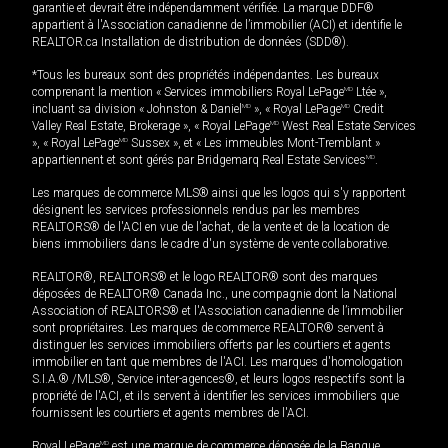
garantie et devrait être indépendamment vérifiée. La marque DDF®
appartient à l'Association canadienne de l’immobilier (ACI) et identifie le
REALTOR.ca Installation de distribution de données (SDD®).
*Tous les bureaux sont des propriétés indépendantes. Les bureaux
comprenant la mention « Services immobiliers Royal LePage
MD
Ltée »,
incluant sa division « Johnston & Daniel
MD
», « Royal LePage
MD
Credit
Valley Real Estate, Brokerage », « Royal LePage
MD
West Real Estate Services
», « Royal LePage
MD
Sussex », et « Les immeubles Mont-Tremblant »
appartiennent et sont gérés par Bridgemarq Real Estate Services
MD
.
Les marques de commerce MLS® ainsi que les logos qui s'y rapportent
désignent les services professionnels rendus par les membres
REALTORS® de l'ACI en vue de l'achat, de la vente et de la location de
biens immobiliers dans le cadre d'un système de vente collaborative.
REALTOR®, REALTORS® et le logo REALTOR® sont des marques
déposées de REALTOR® Canada Inc., une compagnie dont la National
Association of REALTORS® et l'Association canadienne de l’immobilier
sont propriétaires. Les marques de commerce REALTOR® servent à
distinguer les services immobiliers offerts par les courtiers et agents
immobilier en tant que membres de l'ACI. Les marques d'homologation
S.I.A.® /MLS®, Service inter-agences®, et leurs logos respectifs sont la
propriété de l'ACI, et ils servent à identifier les services immobiliers que
fournissent les courtiers et agents membres de l'ACI.
Royal LePage
MD
est une marque de commerce déposée de la Banque