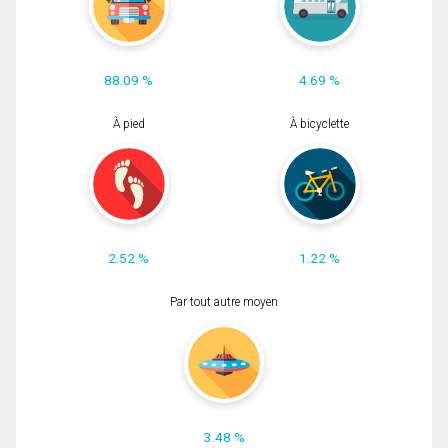
88.09 %
4.69 %
À pied
À bicyclette
2.52 %
1.22 %
Par tout autre moyen
3.48 %