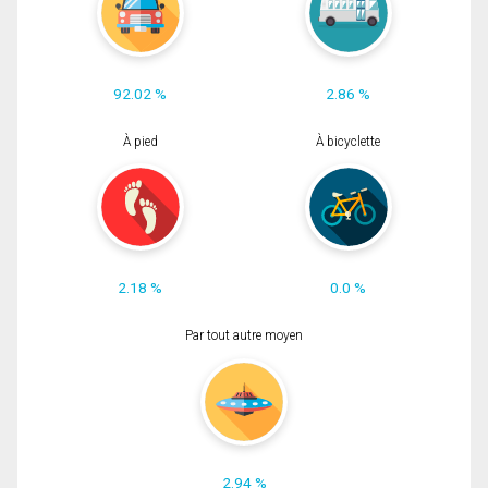
92.02 %
2.86 %
À pied
À bicyclette
2.18 %
0.0 %
Par tout autre moyen
2.94 %