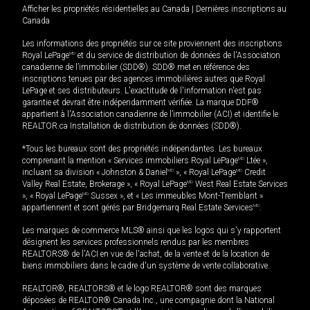
Afficher les propriétés résidentielles au Canada
|
Dernières inscriptions au
Canada
Les informations des propriétés sur ce site proviennent des inscriptions
Royal LePage
MD
et du service de distribution de données de l'Association
canadienne de l’immobilier (SDD®). SDD® met en référence des
inscriptions tenues par des agences immobilières autres que Royal
LePage et ses distributeurs. L'exactitude de l'information n'est pas
garantie et devrait être indépendamment vérifiée. La marque DDF®
appartient à l'Association canadienne de l’immobilier (ACI) et identifie le
REALTOR.ca Installation de distribution de données (SDD®).
*Tous les bureaux sont des propriétés indépendantes. Les bureaux
comprenant la mention « Services immobiliers Royal LePage
MD
Ltée »,
incluant sa division « Johnston & Daniel
MD
», « Royal LePage
MD
Credit
Valley Real Estate, Brokerage », « Royal LePage
MD
West Real Estate Services
», « Royal LePage
MD
Sussex », et « Les immeubles Mont-Tremblant »
appartiennent et sont gérés par Bridgemarq Real Estate Services
MD
.
Les marques de commerce MLS® ainsi que les logos qui s'y rapportent
désignent les services professionnels rendus par les membres
REALTORS® de l'ACI en vue de l'achat, de la vente et de la location de
biens immobiliers dans le cadre d'un système de vente collaborative.
REALTOR®, REALTORS® et le logo REALTOR® sont des marques
déposées de REALTOR® Canada Inc., une compagnie dont la National