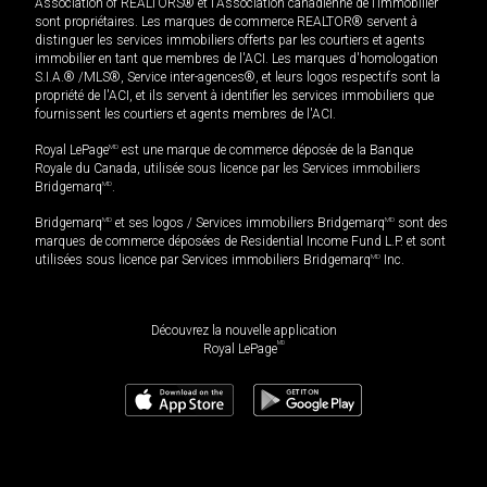
Association of REALTORS® et l'Association canadienne de l’immobilier
sont propriétaires. Les marques de commerce REALTOR® servent à
distinguer les services immobiliers offerts par les courtiers et agents
immobilier en tant que membres de l'ACI. Les marques d'homologation
S.I.A.® /MLS®, Service inter-agences®, et leurs logos respectifs sont la
propriété de l'ACI, et ils servent à identifier les services immobiliers que
fournissent les courtiers et agents membres de l'ACI.
Royal LePage
MD
est une marque de commerce déposée de la Banque
Royale du Canada, utilisée sous licence par les Services immobiliers
Bridgemarq
MD
.
Bridgemarq
MD
et ses logos / Services immobiliers Bridgemarq
MD
sont des
marques de commerce déposées de Residential Income Fund L.P. et sont
utilisées sous licence par Services immobiliers Bridgemarq
MD
Inc.
Découvrez la nouvelle application
MD
Royal LePage