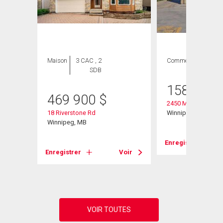
Maison
3 CAC , 2
Commercial
SDB
158 000
469 900
$
2450 Main St
18 Riverstone Rd
Winnipeg, MB
Winnipeg, MB
Enregistrer
Voir
Enregistrer
Voir