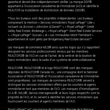
garantie et devrait être indépendamment vérifiée. La marque DDF®
appartient à l'Association canadienne de l’immobilier (ACI) et identifie le
REALTOR.ca Installation de distribution de données (SDD®).
*Tous les bureaux sont des propriétés indépendantes. Les bureaux
comprenant la mention « Services immobiliers Royal LePage
MD
Ltée »,
incluant sa division « Johnston & Daniel
MD
», « Royal LePage
MD
Credit
Valley Real Estate, Brokerage », « Royal LePage
MD
West Real Estate Services
», « Royal LePage
MD
Sussex », et « Les immeubles Mont-Tremblant »
appartiennent et sont gérés par Bridgemarq Real Estate Services
MD
.
Les marques de commerce MLS® ainsi que les logos qui s'y rapportent
désignent les services professionnels rendus par les membres
REALTORS® de l'ACI en vue de l'achat, de la vente et de la location de
biens immobiliers dans le cadre d'un système de vente collaborative.
REALTOR®, REALTORS® et le logo REALTOR® sont des marques
déposées de REALTOR® Canada Inc., une compagnie dont la National
Association of REALTORS® et l'Association canadienne de l’immobilier
sont propriétaires. Les marques de commerce REALTOR® servent à
distinguer les services immobiliers offerts par les courtiers et agents
immobilier en tant que membres de l'ACI. Les marques d'homologation
S.I.A.® /MLS®, Service inter-agences®, et leurs logos respectifs sont la
propriété de l'ACI, et ils servent à identifier les services immobiliers que
fournissent les courtiers et agents membres de l'ACI.
Royal LePage
MD
est une marque de commerce déposée de la Banque