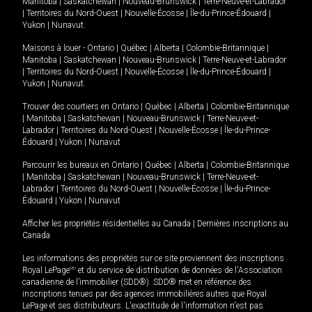
Manitoba
|
Saskatchewan
|
Nouveau-Brunswick
|
Terre-Neuve-et-Labrador
|
Territoires du Nord-Ouest
|
Nouvelle-Écosse
|
Île-du-Prince-Édouard
|
Yukon
|
Nunavut
.
Maisons à louer -
Ontario
|
Québec
|
Alberta
|
Colombie-Britannique
|
Manitoba
|
Saskatchewan
|
Nouveau-Brunswick
|
Terre-Neuve-et-Labrador
|
Territoires du Nord-Ouest
|
Nouvelle-Écosse
|
Île-du-Prince-Édouard
|
Yukon
|
Nunavut
.
Trouver des courtiers en
Ontario
|
Québec
|
Alberta
|
Colombie-Britannique
|
Manitoba
|
Saskatchewan
|
Nouveau-Brunswick
|
Terre-Neuve-et-
Labrador
|
Territoires du Nord-Ouest
|
Nouvelle-Écosse
|
Île-du-Prince-
Édouard
|
Yukon
|
Nunavut
Parcourir les bureaux en
Ontario
|
Québec
|
Alberta
|
Colombie-Britannique
|
Manitoba
|
Saskatchewan
|
Nouveau-Brunswick
|
Terre-Neuve-et-
Labrador
|
Territoires du Nord-Ouest
|
Nouvelle-Écosse
|
Île-du-Prince-
Édouard
|
Yukon
|
Nunavut
Afficher les propriétés résidentielles au Canada
|
Dernières inscriptions au
Canada
Les informations des propriétés sur ce site proviennent des inscriptions
Royal LePage
MD
et du service de distribution de données de l'Association
canadienne de l’immobilier (SDD®). SDD® met en référence des
inscriptions tenues par des agences immobilières autres que Royal
LePage et ses distributeurs. L'exactitude de l'information n'est pas