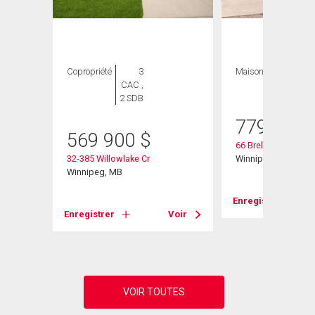
ION
Copropriété
3
Maison
5 CAC , 3
CAC ,
SDB
2 SDB
779 900
569 900
$
66 Breland Bay
32-385 Willowlake Cr
Winnipeg, MB
Winnipeg, MB
Enregistrer
Voir
Enregistrer
Voir