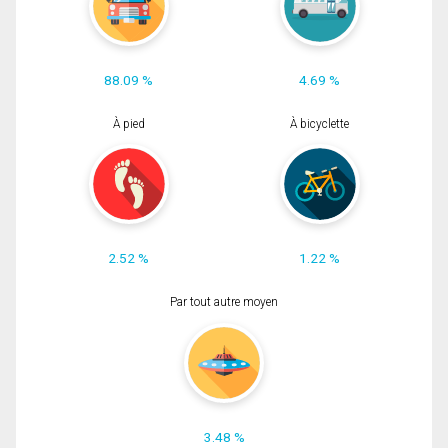
88.09 %
4.69 %
À pied
À bicyclette
2.52 %
1.22 %
Par tout autre moyen
3.48 %