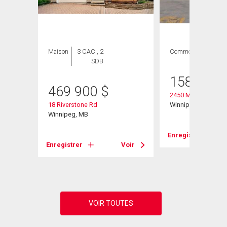
Maison
3 CAC , 2
Commercial
SDB
158 000
469 900
$
2450 Main St
18 Riverstone Rd
Winnipeg, MB
Winnipeg, MB
Enregistrer
Voir
Enregistrer
Voir