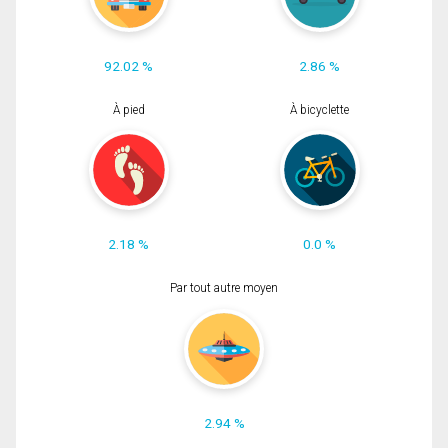
92.02 %
2.86 %
À pied
À bicyclette
2.18 %
0.0 %
Par tout autre moyen
2.94 %