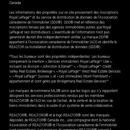
Canada
Les informations des propriétés sur ce site proviennent des inscriptions
Royal LePage
MD
et du service de distribution de données de l'Association
canadienne de l’immobilier (SDD®). SDD® met en référence des
inscriptions tenues par des agences immobilières autres que Royal
LePage et ses distributeurs. L'exactitude de l'information n'est pas
garantie et devrait être indépendamment vérifiée. La marque DDF®
appartient à l'Association canadienne de l’immobilier (ACI) et identifie le
REALTOR.ca Installation de distribution de données (SDD®).
*Tous les bureaux sont des propriétés indépendantes. Les bureaux
comprenant la mention « Services immobiliers Royal LePage
MD
Ltée »,
incluant sa division « Johnston & Daniel
MD
», « Royal LePage
MD
Credit
Valley Real Estate, Brokerage », « Royal LePage
MD
West Real Estate Services
», « Royal LePage
MD
Sussex », et « Les immeubles Mont-Tremblant »
appartiennent et sont gérés par Bridgemarq Real Estate Services
MD
.
Les marques de commerce MLS® ainsi que les logos qui s'y rapportent
désignent les services professionnels rendus par les membres
REALTORS® de l'ACI en vue de l'achat, de la vente et de la location de
biens immobiliers dans le cadre d'un système de vente collaborative.
REALTOR®, REALTORS® et le logo REALTOR® sont des marques
déposées de REALTOR® Canada Inc., une compagnie dont la National
Association of REALTORS® et l'Association canadienne de l’immobilier
sont propriétaires. Les marques de commerce REALTOR® servent à