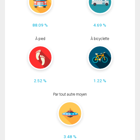
88.09 %
4.69 %
À pied
À bicyclette
2.52 %
1.22 %
Par tout autre moyen
3.48 %