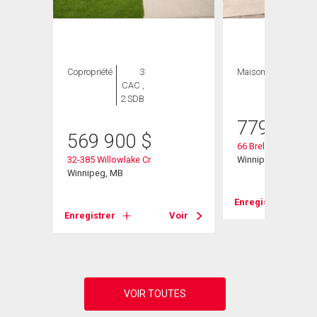
ION
Copropriété
3
Maison
5 CAC , 3
CAC ,
SDB
2 SDB
779 900
569 900
$
66 Breland Bay
32-385 Willowlake Cr
Winnipeg, MB
Winnipeg, MB
Enregistrer
Voir
Enregistrer
Voir