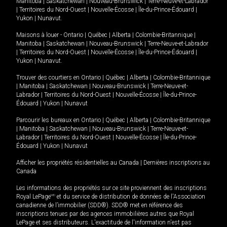
Manitoba
|
Saskatchewan
|
Nouveau-Brunswick
|
Terre-Neuve-et-Labrador
|
Territoires du Nord-Ouest
|
Nouvelle-Écosse
|
Île-du-Prince-Édouard
|
Yukon
|
Nunavut
.
Maisons à louer -
Ontario
|
Québec
|
Alberta
|
Colombie-Britannique
|
Manitoba
|
Saskatchewan
|
Nouveau-Brunswick
|
Terre-Neuve-et-Labrador
|
Territoires du Nord-Ouest
|
Nouvelle-Écosse
|
Île-du-Prince-Édouard
|
Yukon
|
Nunavut
.
Trouver des courtiers en
Ontario
|
Québec
|
Alberta
|
Colombie-Britannique
|
Manitoba
|
Saskatchewan
|
Nouveau-Brunswick
|
Terre-Neuve-et-
Labrador
|
Territoires du Nord-Ouest
|
Nouvelle-Écosse
|
Île-du-Prince-
Édouard
|
Yukon
|
Nunavut
Parcourir les bureaux en
Ontario
|
Québec
|
Alberta
|
Colombie-Britannique
|
Manitoba
|
Saskatchewan
|
Nouveau-Brunswick
|
Terre-Neuve-et-
Labrador
|
Territoires du Nord-Ouest
|
Nouvelle-Écosse
|
Île-du-Prince-
Édouard
|
Yukon
|
Nunavut
Afficher les propriétés résidentielles au Canada
|
Dernières inscriptions au
Canada
Les informations des propriétés sur ce site proviennent des inscriptions
Royal LePage
MD
et du service de distribution de données de l'Association
canadienne de l’immobilier (SDD®). SDD® met en référence des
inscriptions tenues par des agences immobilières autres que Royal
LePage et ses distributeurs. L'exactitude de l'information n'est pas