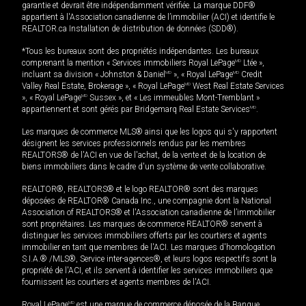
garantie et devrait être indépendamment vérifiée. La marque DDF®
appartient à l'Association canadienne de l’immobilier (ACI) et identifie le
REALTOR.ca Installation de distribution de données (SDD®).
*Tous les bureaux sont des propriétés indépendantes. Les bureaux
comprenant la mention « Services immobiliers Royal LePage
MD
Ltée »,
incluant sa division « Johnston & Daniel
MD
», « Royal LePage
MD
Credit
Valley Real Estate, Brokerage », « Royal LePage
MD
West Real Estate Services
», « Royal LePage
MD
Sussex », et « Les immeubles Mont-Tremblant »
appartiennent et sont gérés par Bridgemarq Real Estate Services
MD
.
Les marques de commerce MLS® ainsi que les logos qui s'y rapportent
désignent les services professionnels rendus par les membres
REALTORS® de l'ACI en vue de l'achat, de la vente et de la location de
biens immobiliers dans le cadre d'un système de vente collaborative.
REALTOR®, REALTORS® et le logo REALTOR® sont des marques
déposées de REALTOR® Canada Inc., une compagnie dont la National
Association of REALTORS® et l'Association canadienne de l’immobilier
sont propriétaires. Les marques de commerce REALTOR® servent à
distinguer les services immobiliers offerts par les courtiers et agents
immobilier en tant que membres de l'ACI. Les marques d'homologation
S.I.A.® /MLS®, Service inter-agences®, et leurs logos respectifs sont la
propriété de l'ACI, et ils servent à identifier les services immobiliers que
fournissent les courtiers et agents membres de l'ACI.
Royal LePage
MD
est une marque de commerce déposée de la Banque