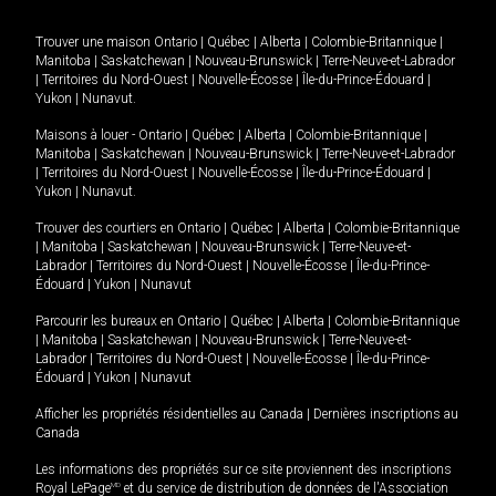
Trouver une maison
Ontario
|
Québec
|
Alberta
|
Colombie-Britannique
|
Manitoba
|
Saskatchewan
|
Nouveau-Brunswick
|
Terre-Neuve-et-Labrador
|
Territoires du Nord-Ouest
|
Nouvelle-Écosse
|
Île-du-Prince-Édouard
|
Yukon
|
Nunavut
.
Maisons à louer -
Ontario
|
Québec
|
Alberta
|
Colombie-Britannique
|
Manitoba
|
Saskatchewan
|
Nouveau-Brunswick
|
Terre-Neuve-et-Labrador
|
Territoires du Nord-Ouest
|
Nouvelle-Écosse
|
Île-du-Prince-Édouard
|
Yukon
|
Nunavut
.
Trouver des courtiers en
Ontario
|
Québec
|
Alberta
|
Colombie-Britannique
|
Manitoba
|
Saskatchewan
|
Nouveau-Brunswick
|
Terre-Neuve-et-
Labrador
|
Territoires du Nord-Ouest
|
Nouvelle-Écosse
|
Île-du-Prince-
Édouard
|
Yukon
|
Nunavut
Parcourir les bureaux en
Ontario
|
Québec
|
Alberta
|
Colombie-Britannique
|
Manitoba
|
Saskatchewan
|
Nouveau-Brunswick
|
Terre-Neuve-et-
Labrador
|
Territoires du Nord-Ouest
|
Nouvelle-Écosse
|
Île-du-Prince-
Édouard
|
Yukon
|
Nunavut
Afficher les propriétés résidentielles au Canada
|
Dernières inscriptions au
Canada
Les informations des propriétés sur ce site proviennent des inscriptions
Royal LePage
MD
et du service de distribution de données de l'Association