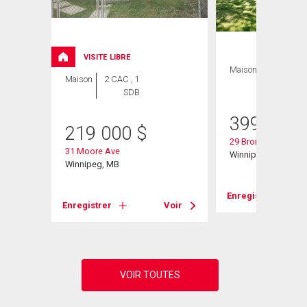
VISITE LIBRE
Maison
3 CAC , 2
Maison
2 CAC , 1
SDB
SDB
399 900
219 000
$
29 Bronstone Blvd
31 Moore Ave
Winnipeg, MB
Winnipeg, MB
Voir
Enregistrer
Enregistrer
Voir