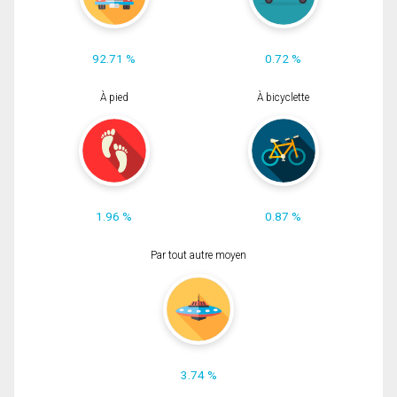
92.71 %
0.72 %
À pied
À bicyclette
1.96 %
0.87 %
Par tout autre moyen
3.74 %