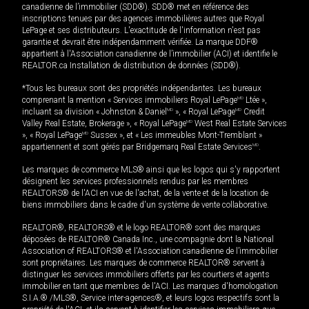
canadienne de l’immobilier (SDD®). SDD® met en référence des
inscriptions tenues par des agences immobilières autres que Royal
LePage et ses distributeurs. L'exactitude de l'information n'est pas
garantie et devrait être indépendamment vérifiée. La marque DDF®
appartient à l'Association canadienne de l’immobilier (ACI) et identifie le
REALTOR.ca Installation de distribution de données (SDD®).
*Tous les bureaux sont des propriétés indépendantes. Les bureaux
comprenant la mention « Services immobiliers Royal LePage
MD
Ltée »,
incluant sa division « Johnston & Daniel
MD
», « Royal LePage
MD
Credit
Valley Real Estate, Brokerage », « Royal LePage
MD
West Real Estate Services
», « Royal LePage
MD
Sussex », et « Les immeubles Mont-Tremblant »
appartiennent et sont gérés par Bridgemarq Real Estate Services
MD
.
Les marques de commerce MLS® ainsi que les logos qui s'y rapportent
désignent les services professionnels rendus par les membres
REALTORS® de l'ACI en vue de l'achat, de la vente et de la location de
biens immobiliers dans le cadre d'un système de vente collaborative.
REALTOR®, REALTORS® et le logo REALTOR® sont des marques
déposées de REALTOR® Canada Inc., une compagnie dont la National
Association of REALTORS® et l'Association canadienne de l’immobilier
sont propriétaires. Les marques de commerce REALTOR® servent à
distinguer les services immobiliers offerts par les courtiers et agents
immobilier en tant que membres de l'ACI. Les marques d'homologation
S.I.A.® /MLS®, Service inter-agences®, et leurs logos respectifs sont la