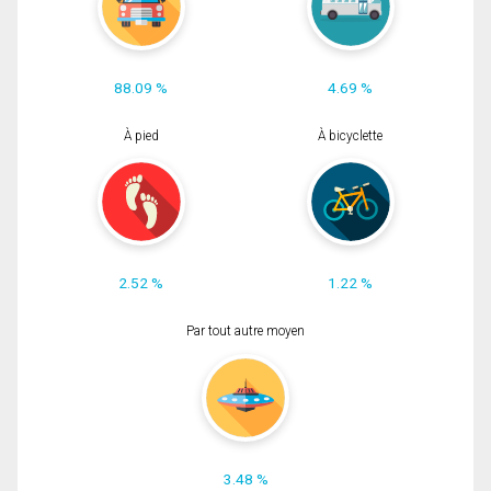
88.09 %
4.69 %
À pied
À bicyclette
2.52 %
1.22 %
Par tout autre moyen
3.48 %