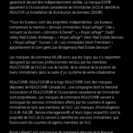
garantie et devrait être indépendamment vérifiée. La marque DDF®
appartient à l'Association canadienne de l’immobilier (ACI) et identifie le
REALTOR.ca Installation de distribution de données (SDD®).
*Tous les bureaux sont des propriétés indépendantes. Les bureaux
comprenant la mention « Services immobiliers Royal LePage
MD
Ltée »,
incluant sa division « Johnston & Daniel
MD
», « Royal LePage
MD
Credit
Valley Real Estate, Brokerage », « Royal LePage
MD
West Real Estate Services
», « Royal LePage
MD
Sussex », et « Les immeubles Mont-Tremblant »
appartiennent et sont gérés par Bridgemarq Real Estate Services
MD
.
Les marques de commerce MLS® ainsi que les logos qui s'y rapportent
désignent les services professionnels rendus par les membres
REALTORS® de l'ACI en vue de l'achat, de la vente et de la location de
biens immobiliers dans le cadre d'un système de vente collaborative.
REALTOR®, REALTORS® et le logo REALTOR® sont des marques
déposées de REALTOR® Canada Inc., une compagnie dont la National
Association of REALTORS® et l'Association canadienne de l’immobilier
sont propriétaires. Les marques de commerce REALTOR® servent à
distinguer les services immobiliers offerts par les courtiers et agents
immobilier en tant que membres de l'ACI. Les marques d'homologation
S.I.A.® /MLS®, Service inter-agences®, et leurs logos respectifs sont la
propriété de l'ACI, et ils servent à identifier les services immobiliers que
fournissent les courtiers et agents membres de l'ACI.
Royal LePage
MD
est une marque de commerce déposée de la Banque