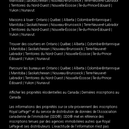
Manitoba
|
Saskatchewan
|
Nouveau-Brunswick
|
Terre-Neuve-et-Labrador
|
Territoires du Nord-Ouest
|
Nouvelle-Écosse
|
Île-du-Prince-Édouard
|
Yukon
|
Nunavut
.
Maisons à louer -
Ontario
|
Québec
|
Alberta
|
Colombie-Britannique
|
Manitoba
|
Saskatchewan
|
Nouveau-Brunswick
|
Terre-Neuve-et-Labrador
|
Territoires du Nord-Ouest
|
Nouvelle-Écosse
|
Île-du-Prince-Édouard
|
Yukon
|
Nunavut
.
Trouver des courtiers en
Ontario
|
Québec
|
Alberta
|
Colombie-Britannique
|
Manitoba
|
Saskatchewan
|
Nouveau-Brunswick
|
Terre-Neuve-et-
Labrador
|
Territoires du Nord-Ouest
|
Nouvelle-Écosse
|
Île-du-Prince-
Édouard
|
Yukon
|
Nunavut
Parcourir les bureaux en
Ontario
|
Québec
|
Alberta
|
Colombie-Britannique
|
Manitoba
|
Saskatchewan
|
Nouveau-Brunswick
|
Terre-Neuve-et-
Labrador
|
Territoires du Nord-Ouest
|
Nouvelle-Écosse
|
Île-du-Prince-
Édouard
|
Yukon
|
Nunavut
Afficher les propriétés résidentielles au Canada
|
Dernières inscriptions au
Canada
Les informations des propriétés sur ce site proviennent des inscriptions
Royal LePage
MD
et du service de distribution de données de l'Association
canadienne de l’immobilier (SDD®). SDD® met en référence des
inscriptions tenues par des agences immobilières autres que Royal
LePage et ses distributeurs. L'exactitude de l'information n'est pas