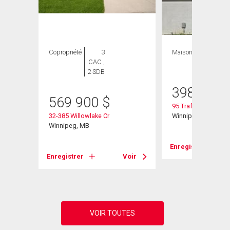
Copropriété
3
Maison
3 CAC , 3
CAC ,
SDB
2 SDB
398 900
569 900
$
95 Trafford Park
32-385 Willowlake Cr
Winnipeg, MB
Winnipeg, MB
Enregistrer
Voir
Enregistrer
Voir