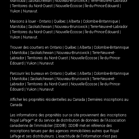
Manitoba
|
Saskatchewan
|
Nouveau-Brunswick
|
Terre-Neuve-et-Labrador
|
Territoires du Nord-Ouest
|
Nouvelle-Écosse
|
Île-du-Prince-Édouard
|
Yukon
|
Nunavut
.
Maisons à louer -
Ontario
|
Québec
|
Alberta
|
Colombie-Britannique
|
Manitoba
|
Saskatchewan
|
Nouveau-Brunswick
|
Terre-Neuve-et-Labrador
|
Territoires du Nord-Ouest
|
Nouvelle-Écosse
|
Île-du-Prince-Édouard
|
Yukon
|
Nunavut
.
Trouver des courtiers en
Ontario
|
Québec
|
Alberta
|
Colombie-Britannique
|
Manitoba
|
Saskatchewan
|
Nouveau-Brunswick
|
Terre-Neuve-et-
Labrador
|
Territoires du Nord-Ouest
|
Nouvelle-Écosse
|
Île-du-Prince-
Édouard
|
Yukon
|
Nunavut
Parcourir les bureaux en
Ontario
|
Québec
|
Alberta
|
Colombie-Britannique
|
Manitoba
|
Saskatchewan
|
Nouveau-Brunswick
|
Terre-Neuve-et-
Labrador
|
Territoires du Nord-Ouest
|
Nouvelle-Écosse
|
Île-du-Prince-
Édouard
|
Yukon
|
Nunavut
Afficher les propriétés résidentielles au Canada
|
Dernières inscriptions au
Canada
Les informations des propriétés sur ce site proviennent des inscriptions
Royal LePage
MD
et du service de distribution de données de l'Association
canadienne de l’immobilier (SDD®). SDD® met en référence des
inscriptions tenues par des agences immobilières autres que Royal
LePage et ses distributeurs. L'exactitude de l'information n'est pas