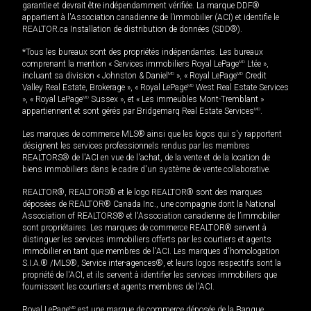
garantie et devrait être indépendamment vérifiée. La marque DDF®
appartient à l'Association canadienne de l’immobilier (ACI) et identifie le
REALTOR.ca Installation de distribution de données (SDD®).
*Tous les bureaux sont des propriétés indépendantes. Les bureaux
comprenant la mention « Services immobiliers Royal LePage
MD
Ltée »,
incluant sa division « Johnston & Daniel
MD
», « Royal LePage
MD
Credit
Valley Real Estate, Brokerage », « Royal LePage
MD
West Real Estate Services
», « Royal LePage
MD
Sussex », et « Les immeubles Mont-Tremblant »
appartiennent et sont gérés par Bridgemarq Real Estate Services
MD
.
Les marques de commerce MLS® ainsi que les logos qui s'y rapportent
désignent les services professionnels rendus par les membres
REALTORS® de l'ACI en vue de l'achat, de la vente et de la location de
biens immobiliers dans le cadre d'un système de vente collaborative.
REALTOR®, REALTORS® et le logo REALTOR® sont des marques
déposées de REALTOR® Canada Inc., une compagnie dont la National
Association of REALTORS® et l'Association canadienne de l’immobilier
sont propriétaires. Les marques de commerce REALTOR® servent à
distinguer les services immobiliers offerts par les courtiers et agents
immobilier en tant que membres de l'ACI. Les marques d'homologation
S.I.A.® /MLS®, Service inter-agences®, et leurs logos respectifs sont la
propriété de l'ACI, et ils servent à identifier les services immobiliers que
fournissent les courtiers et agents membres de l'ACI.
Royal LePage
MD
est une marque de commerce déposée de la Banque