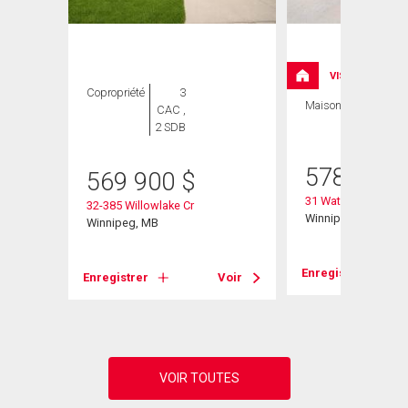
ION
VISITE LIBRE
Copropriété
3
Maison
4 CAC , 3
CAC ,
SDB
2 SDB
578 900
569 900
$
31 Waterside Cove
32-385 Willowlake Cr
Winnipeg, MB
Winnipeg, MB
Voir
Enregistrer
Enregistrer
Voir