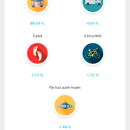
88.09 %
4.69 %
À pied
À bicyclette
2.52 %
1.22 %
Par tout autre moyen
3.48 %