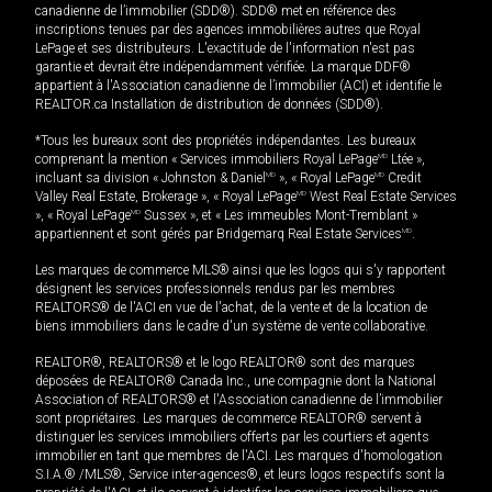
canadienne de l’immobilier (SDD®). SDD® met en référence des
inscriptions tenues par des agences immobilières autres que Royal
LePage et ses distributeurs. L'exactitude de l'information n'est pas
garantie et devrait être indépendamment vérifiée. La marque DDF®
appartient à l'Association canadienne de l’immobilier (ACI) et identifie le
REALTOR.ca Installation de distribution de données (SDD®).
*Tous les bureaux sont des propriétés indépendantes. Les bureaux
comprenant la mention « Services immobiliers Royal LePage
MD
Ltée »,
incluant sa division « Johnston & Daniel
MD
», « Royal LePage
MD
Credit
Valley Real Estate, Brokerage », « Royal LePage
MD
West Real Estate Services
», « Royal LePage
MD
Sussex », et « Les immeubles Mont-Tremblant »
appartiennent et sont gérés par Bridgemarq Real Estate Services
MD
.
Les marques de commerce MLS® ainsi que les logos qui s'y rapportent
désignent les services professionnels rendus par les membres
REALTORS® de l'ACI en vue de l'achat, de la vente et de la location de
biens immobiliers dans le cadre d'un système de vente collaborative.
REALTOR®, REALTORS® et le logo REALTOR® sont des marques
déposées de REALTOR® Canada Inc., une compagnie dont la National
Association of REALTORS® et l'Association canadienne de l’immobilier
sont propriétaires. Les marques de commerce REALTOR® servent à
distinguer les services immobiliers offerts par les courtiers et agents
immobilier en tant que membres de l'ACI. Les marques d'homologation
S.I.A.® /MLS®, Service inter-agences®, et leurs logos respectifs sont la