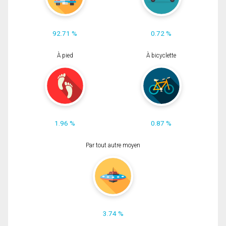
92.71 %
0.72 %
À pied
À bicyclette
1.96 %
0.87 %
Par tout autre moyen
3.74 %