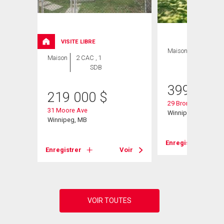
VISITE LIBRE
Maison
3 CAC , 2
Maison
2 CAC , 1
SDB
SDB
399 900
219 000
$
29 Bronstone Blvd
31 Moore Ave
Winnipeg, MB
Winnipeg, MB
Voir
Enregistrer
Enregistrer
Voir