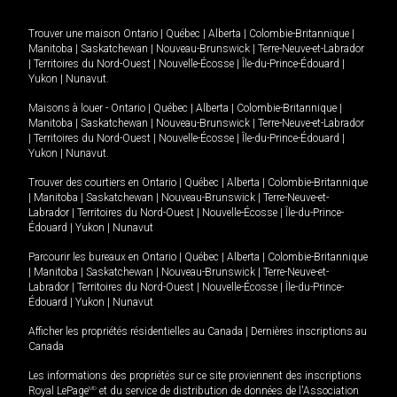
Trouver une maison
Ontario
|
Québec
|
Alberta
|
Colombie-Britannique
|
Manitoba
|
Saskatchewan
|
Nouveau-Brunswick
|
Terre-Neuve-et-Labrador
|
Territoires du Nord-Ouest
|
Nouvelle-Écosse
|
Île-du-Prince-Édouard
|
Yukon
|
Nunavut
.
Maisons à louer -
Ontario
|
Québec
|
Alberta
|
Colombie-Britannique
|
Manitoba
|
Saskatchewan
|
Nouveau-Brunswick
|
Terre-Neuve-et-Labrador
|
Territoires du Nord-Ouest
|
Nouvelle-Écosse
|
Île-du-Prince-Édouard
|
Yukon
|
Nunavut
.
Trouver des courtiers en
Ontario
|
Québec
|
Alberta
|
Colombie-Britannique
|
Manitoba
|
Saskatchewan
|
Nouveau-Brunswick
|
Terre-Neuve-et-
Labrador
|
Territoires du Nord-Ouest
|
Nouvelle-Écosse
|
Île-du-Prince-
Édouard
|
Yukon
|
Nunavut
Parcourir les bureaux en
Ontario
|
Québec
|
Alberta
|
Colombie-Britannique
|
Manitoba
|
Saskatchewan
|
Nouveau-Brunswick
|
Terre-Neuve-et-
Labrador
|
Territoires du Nord-Ouest
|
Nouvelle-Écosse
|
Île-du-Prince-
Édouard
|
Yukon
|
Nunavut
Afficher les propriétés résidentielles au Canada
|
Dernières inscriptions au
Canada
Les informations des propriétés sur ce site proviennent des inscriptions
Royal LePage
MD
et du service de distribution de données de l'Association