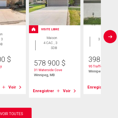
VISITE LIBRE
on
Maison
Maison
 3
3 CAC , 3
4 CAC , 3
DB
SDB
SDB
00
$
398 900
578 900
$
ay
95 Trafford Park
31 Waterside Cove
B
Winnipeg, MB
Winnipeg, MB
Voir
Enregistrer
Enregistrer
Voir