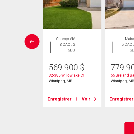
UVELLE INSCRIPTION
Copropriété
Mais
Maison
3 CAC , 2
5 CAC ,
 CAC , 3
SDB
S
SDB
569 900
$
779 9
9 900
$
32-385 Willowlake Cr
66 Breland B
nt Laurel Cr
Winnipeg, MB
Winnipeg, M
eg, MB
Enregistrer
Voir
Enregistrer
strer
Voir