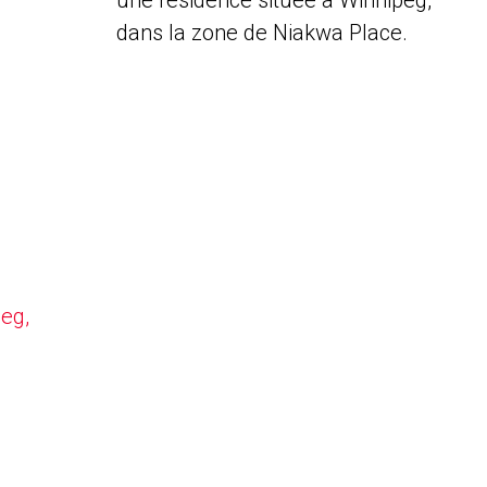
une résidence située à Winnipeg,
dans la zone de Niakwa Place.
peg,