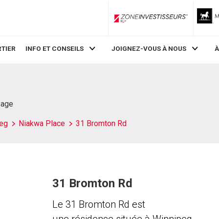
ZoneInvestisseurs RLP
TIER
INFO ET CONSEILS
JOIGNEZ-VOUS À NOUS
À
Page
eg
Niakwa Place
31 Bromton Rd
31 Bromton Rd
Le 31 Bromton Rd est