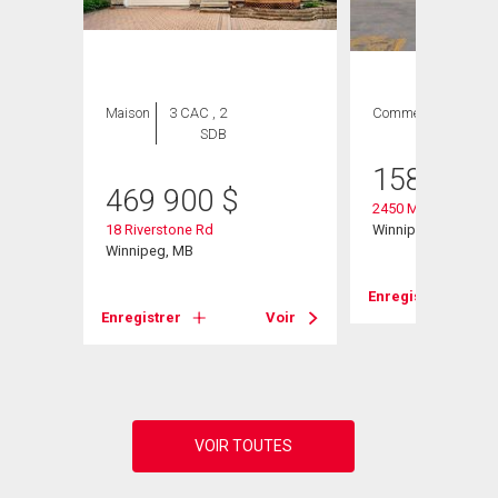
Maison
3 CAC , 2
Commercial
SDB
158 000
469 900
$
2450 Main St
18 Riverstone Rd
Winnipeg, MB
Winnipeg, MB
Enregistrer
Voir
Enregistrer
Voir