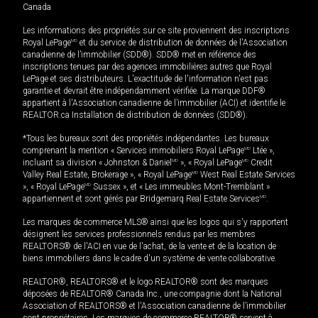
Canada
Les informations des propriétés sur ce site proviennent des inscriptions
Royal LePage
MD
et du service de distribution de données de l'Association
canadienne de l’immobilier (SDD®). SDD® met en référence des
inscriptions tenues par des agences immobilières autres que Royal
LePage et ses distributeurs. L'exactitude de l'information n'est pas
garantie et devrait être indépendamment vérifiée. La marque DDF®
appartient à l'Association canadienne de l’immobilier (ACI) et identifie le
REALTOR.ca Installation de distribution de données (SDD®).
*Tous les bureaux sont des propriétés indépendantes. Les bureaux
comprenant la mention « Services immobiliers Royal LePage
MD
Ltée »,
incluant sa division « Johnston & Daniel
MD
», « Royal LePage
MD
Credit
Valley Real Estate, Brokerage », « Royal LePage
MD
West Real Estate Services
», « Royal LePage
MD
Sussex », et « Les immeubles Mont-Tremblant »
appartiennent et sont gérés par Bridgemarq Real Estate Services
MD
.
Les marques de commerce MLS® ainsi que les logos qui s'y rapportent
désignent les services professionnels rendus par les membres
REALTORS® de l'ACI en vue de l'achat, de la vente et de la location de
biens immobiliers dans le cadre d'un système de vente collaborative.
REALTOR®, REALTORS® et le logo REALTOR® sont des marques
déposées de REALTOR® Canada Inc., une compagnie dont la National
Association of REALTORS® et l'Association canadienne de l’immobilier
sont propriétaires. Les marques de commerce REALTOR® servent à