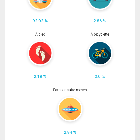
92.02 %
2.86 %
À pied
À bicyclette
2.18 %
0.0 %
Par tout autre moyen
2.94 %