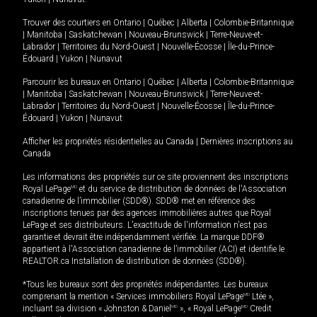
Trouver des courtiers en
Ontario
|
Québec
|
Alberta
|
Colombie-Britannique
|
Manitoba
|
Saskatchewan
|
Nouveau-Brunswick
|
Terre-Neuve-et-
Labrador
|
Territoires du Nord-Ouest
|
Nouvelle-Écosse
|
Île-du-Prince-
Édouard
|
Yukon
|
Nunavut
Parcourir les bureaux en
Ontario
|
Québec
|
Alberta
|
Colombie-Britannique
|
Manitoba
|
Saskatchewan
|
Nouveau-Brunswick
|
Terre-Neuve-et-
Labrador
|
Territoires du Nord-Ouest
|
Nouvelle-Écosse
|
Île-du-Prince-
Édouard
|
Yukon
|
Nunavut
Afficher les propriétés résidentielles au Canada
|
Dernières inscriptions au
Canada
Les informations des propriétés sur ce site proviennent des inscriptions
Royal LePage
MD
et du service de distribution de données de l'Association
canadienne de l’immobilier (SDD®). SDD® met en référence des
inscriptions tenues par des agences immobilières autres que Royal
LePage et ses distributeurs. L'exactitude de l'information n'est pas
garantie et devrait être indépendamment vérifiée. La marque DDF®
appartient à l'Association canadienne de l’immobilier (ACI) et identifie le
REALTOR.ca Installation de distribution de données (SDD®).
*Tous les bureaux sont des propriétés indépendantes. Les bureaux
comprenant la mention « Services immobiliers Royal LePage
MD
Ltée »,
incluant sa division « Johnston & Daniel
MD
», « Royal LePage
MD
Credit