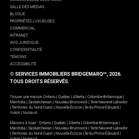
SALLE DES MÉDIAS
BLOGUE
PROPRIÉTÉS LUXUEUSES
COMMERCIAL
INTRANET
AVIS JURIDIQUE
CONFIDENTIALITÉ
TÉMOINS
ACCESSIBILITÉ
© SERVICES IMMOBILIERS BRIDGEMARQ
, 2026.
MD
TOUS DROITS RÉSERVÉS.
Trouver une maison
Ontario
|
Québec
|
Alberta
|
Colombie-Britannique
|
Manitoba
|
Saskatchewan
|
Nouveau-Brunswick
|
Terre-Neuve-et-Labrador
|
Territoires du Nord-Ouest
|
Nouvelle-Écosse
|
Île-du-Prince-Édouard
|
Yukon
|
Nunavut
.
Maisons à louer -
Ontario
|
Québec
|
Alberta
|
Colombie-Britannique
|
Manitoba
|
Saskatchewan
|
Nouveau-Brunswick
|
Terre-Neuve-et-Labrador
|
Territoires du Nord-Ouest
|
Nouvelle-Écosse
|
Île-du-Prince-Édouard
|
Yukon
|
Nunavut
.