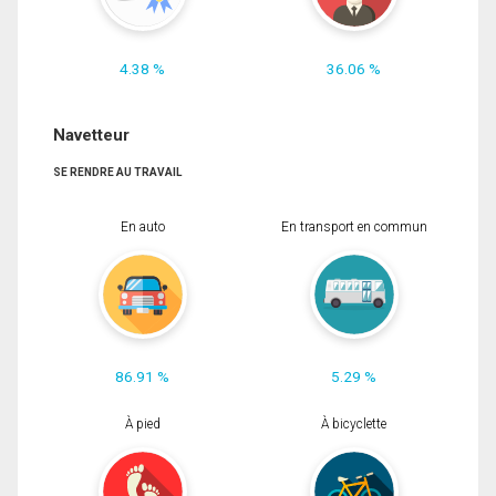
4.38 %
36.06 %
Navetteur
SE RENDRE AU TRAVAIL
En auto
En transport en commun
86.91 %
5.29 %
À pied
À bicyclette