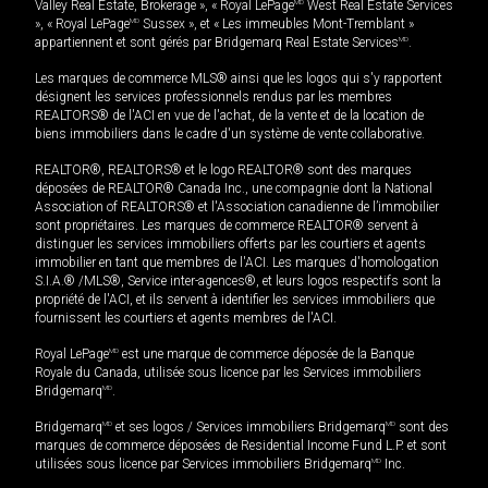
Valley Real Estate, Brokerage », « Royal LePage
MD
West Real Estate Services
», « Royal LePage
MD
Sussex », et « Les immeubles Mont-Tremblant »
appartiennent et sont gérés par Bridgemarq Real Estate Services
MD
.
Les marques de commerce MLS® ainsi que les logos qui s'y rapportent
désignent les services professionnels rendus par les membres
REALTORS® de l'ACI en vue de l'achat, de la vente et de la location de
biens immobiliers dans le cadre d'un système de vente collaborative.
REALTOR®, REALTORS® et le logo REALTOR® sont des marques
déposées de REALTOR® Canada Inc., une compagnie dont la National
Association of REALTORS® et l'Association canadienne de l’immobilier
sont propriétaires. Les marques de commerce REALTOR® servent à
distinguer les services immobiliers offerts par les courtiers et agents
immobilier en tant que membres de l'ACI. Les marques d'homologation
S.I.A.® /MLS®, Service inter-agences®, et leurs logos respectifs sont la
propriété de l'ACI, et ils servent à identifier les services immobiliers que
fournissent les courtiers et agents membres de l'ACI.
Royal LePage
MD
est une marque de commerce déposée de la Banque
Royale du Canada, utilisée sous licence par les Services immobiliers
Bridgemarq
MD
.
Bridgemarq
MD
et ses logos / Services immobiliers Bridgemarq
MD
sont des
marques de commerce déposées de Residential Income Fund L.P. et sont
utilisées sous licence par Services immobiliers Bridgemarq
MD
Inc.