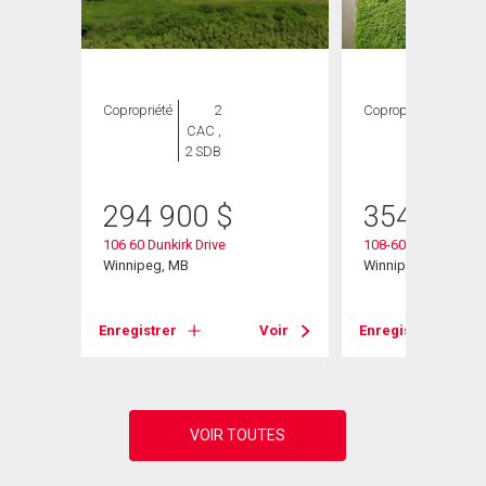
Copropriété
2
Copropriété
2
CAC ,
CAC ,
2 SDB
2 SDB
294 900
$
354 900
106 60 Dunkirk Drive
108-60 Dunkirk Dr
Winnipeg, MB
Winnipeg, MB
Voir
Enregistrer
Voir
Enregistrer