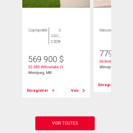
ION
Copropriété
3
Maison
5 CAC , 3
CAC ,
SDB
2 SDB
779 900
569 900
$
66 Breland Bay
32-385 Willowlake Cr
Winnipeg, MB
Winnipeg, MB
Enregistrer
Voir
Enregistrer
Voir