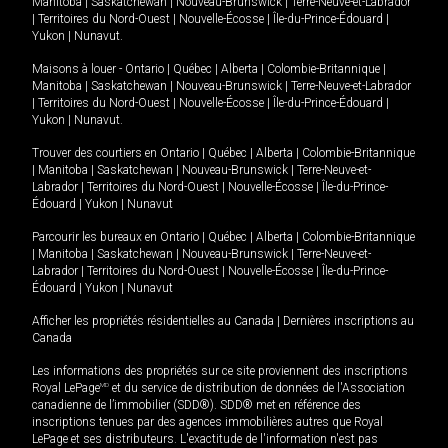
Manitoba
|
Saskatchewan
|
Nouveau-Brunswick
|
Terre-Neuve-et-Labrador
|
Territoires du Nord-Ouest
|
Nouvelle-Écosse
|
Île-du-Prince-Édouard
|
Yukon
|
Nunavut
.
Maisons à louer -
Ontario
|
Québec
|
Alberta
|
Colombie-Britannique
|
Manitoba
|
Saskatchewan
|
Nouveau-Brunswick
|
Terre-Neuve-et-Labrador
|
Territoires du Nord-Ouest
|
Nouvelle-Écosse
|
Île-du-Prince-Édouard
|
Yukon
|
Nunavut
.
Trouver des courtiers en
Ontario
|
Québec
|
Alberta
|
Colombie-Britannique
|
Manitoba
|
Saskatchewan
|
Nouveau-Brunswick
|
Terre-Neuve-et-
Labrador
|
Territoires du Nord-Ouest
|
Nouvelle-Écosse
|
Île-du-Prince-
Édouard
|
Yukon
|
Nunavut
Parcourir les bureaux en
Ontario
|
Québec
|
Alberta
|
Colombie-Britannique
|
Manitoba
|
Saskatchewan
|
Nouveau-Brunswick
|
Terre-Neuve-et-
Labrador
|
Territoires du Nord-Ouest
|
Nouvelle-Écosse
|
Île-du-Prince-
Édouard
|
Yukon
|
Nunavut
Afficher les propriétés résidentielles au Canada
|
Dernières inscriptions au
Canada
Les informations des propriétés sur ce site proviennent des inscriptions
Royal LePage
MD
et du service de distribution de données de l'Association
canadienne de l’immobilier (SDD®). SDD® met en référence des
inscriptions tenues par des agences immobilières autres que Royal
LePage et ses distributeurs. L'exactitude de l'information n'est pas