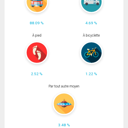
88.09 %
4.69 %
À pied
À bicyclette
2.52 %
1.22 %
Par tout autre moyen
3.48 %