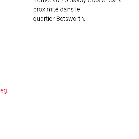
trouve au 26 Savoy Cres et est à
proximité dans le
quartier Betsworth.
peg,