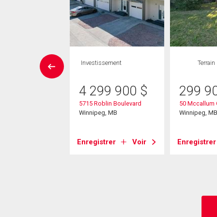
Maison
Investissement
Terrain
 CAC , 2
SDB
4 299 900
$
299 9
5715 Roblin Boulevard
50 Mccallum 
9 900
$
Winnipeg, MB
Winnipeg, M
dale Dr
eg, MB
Enregistrer
Voir
Enregistrer
strer
Voir