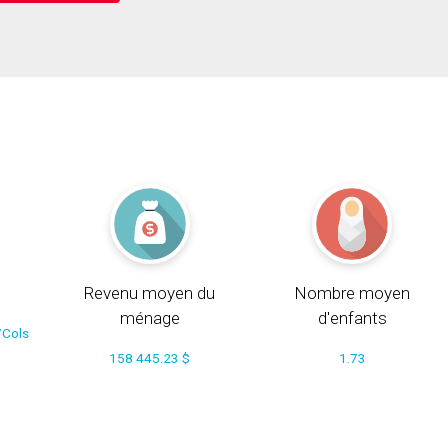
Revenu moyen du
Nombre moyen
ménage
d'enfants
/Cols
158 445.23 $
1.73