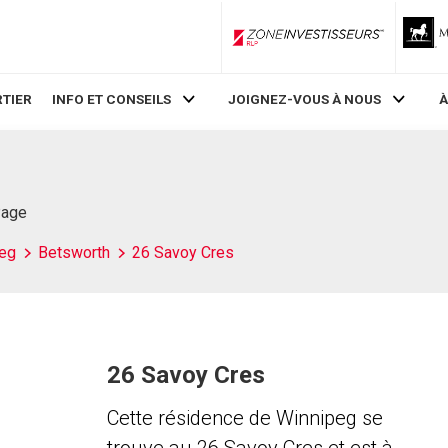
ZoneInvestisseurs RLP
TIER
INFO ET CONSEILS
JOIGNEZ-VOUS À NOUS
À
Page
eg
Betsworth
26 Savoy Cres
26 Savoy Cres
Cette résidence de Winnipeg se