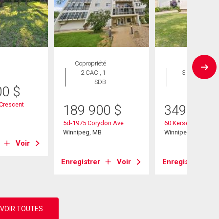
Copropriété
Maison
2 CAC , 1
3 CAC , 2
SDB
SDB
00
$
Crescent
189 900
$
349 900
B
5d-1975 Corydon Ave
60 Kersey Bay
Winnipeg, MB
Winnipeg, MB
Voir
Enregistrer
Voir
Enregistrer