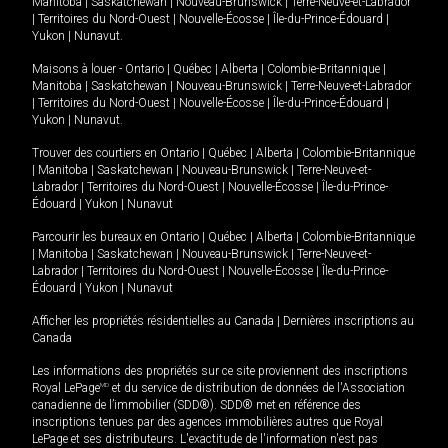
Manitoba
|
Saskatchewan
|
Nouveau-Brunswick
|
Terre-Neuve-et-Labrador
|
Territoires du Nord-Ouest
|
Nouvelle-Écosse
|
Île-du-Prince-Édouard
|
Yukon
|
Nunavut
.
Maisons à louer -
Ontario
|
Québec
|
Alberta
|
Colombie-Britannique
|
Manitoba
|
Saskatchewan
|
Nouveau-Brunswick
|
Terre-Neuve-et-Labrador
|
Territoires du Nord-Ouest
|
Nouvelle-Écosse
|
Île-du-Prince-Édouard
|
Yukon
|
Nunavut
.
Trouver des courtiers en
Ontario
|
Québec
|
Alberta
|
Colombie-Britannique
|
Manitoba
|
Saskatchewan
|
Nouveau-Brunswick
|
Terre-Neuve-et-
Labrador
|
Territoires du Nord-Ouest
|
Nouvelle-Écosse
|
Île-du-Prince-
Édouard
|
Yukon
|
Nunavut
Parcourir les bureaux en
Ontario
|
Québec
|
Alberta
|
Colombie-Britannique
|
Manitoba
|
Saskatchewan
|
Nouveau-Brunswick
|
Terre-Neuve-et-
Labrador
|
Territoires du Nord-Ouest
|
Nouvelle-Écosse
|
Île-du-Prince-
Édouard
|
Yukon
|
Nunavut
Afficher les propriétés résidentielles au Canada
|
Dernières inscriptions au
Canada
Les informations des propriétés sur ce site proviennent des inscriptions
Royal LePage
MD
et du service de distribution de données de l'Association
canadienne de l’immobilier (SDD®). SDD® met en référence des
inscriptions tenues par des agences immobilières autres que Royal
LePage et ses distributeurs. L'exactitude de l'information n'est pas