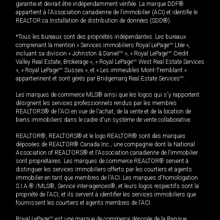
garantie et devrait être indépendamment vérifiée. La marque DDF®
appartient à l'Association canadienne de l’immobilier (ACI) et identifie le
REALTOR.ca Installation de distribution de données (SDD®).
*Tous les bureaux sont des propriétés indépendantes. Les bureaux
comprenant la mention « Services immobiliers Royal LePage
MD
Ltée »,
incluant sa division « Johnston & Daniel
MD
», « Royal LePage
MD
Credit
Valley Real Estate, Brokerage », « Royal LePage
MD
West Real Estate Services
», « Royal LePage
MD
Sussex », et « Les immeubles Mont-Tremblant »
appartiennent et sont gérés par Bridgemarq Real Estate Services
MD
.
Les marques de commerce MLS® ainsi que les logos qui s'y rapportent
désignent les services professionnels rendus par les membres
REALTORS® de l'ACI en vue de l'achat, de la vente et de la location de
biens immobiliers dans le cadre d'un système de vente collaborative.
REALTOR®, REALTORS® et le logo REALTOR® sont des marques
déposées de REALTOR® Canada Inc., une compagnie dont la National
Association of REALTORS® et l'Association canadienne de l’immobilier
sont propriétaires. Les marques de commerce REALTOR® servent à
distinguer les services immobiliers offerts par les courtiers et agents
immobilier en tant que membres de l'ACI. Les marques d'homologation
S.I.A.® /MLS®, Service inter-agences®, et leurs logos respectifs sont la
propriété de l'ACI, et ils servent à identifier les services immobiliers que
fournissent les courtiers et agents membres de l'ACI.
Royal LePage
MD
est une marque de commerce déposée de la Banque