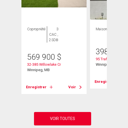
Copropriété
3
Maison
3 CAC , 3
CAC ,
SDB
2 SDB
398 900
569 900
$
95 Trafford Park
32-385 Willowlake Cr
Winnipeg, MB
Winnipeg, MB
Enregistrer
Voir
Enregistrer
Voir