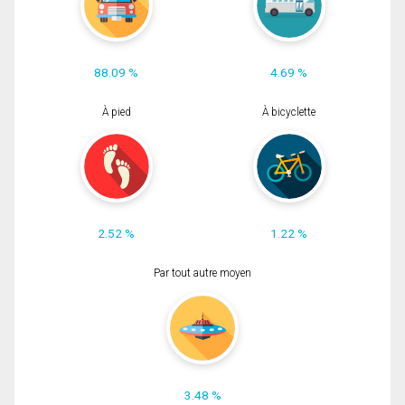
88.09 %
4.69 %
À pied
À bicyclette
2.52 %
1.22 %
Par tout autre moyen
3.48 %