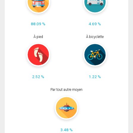
88.09 %
4.69 %
À pied
À bicyclette
2.52 %
1.22 %
Par tout autre moyen
3.48 %