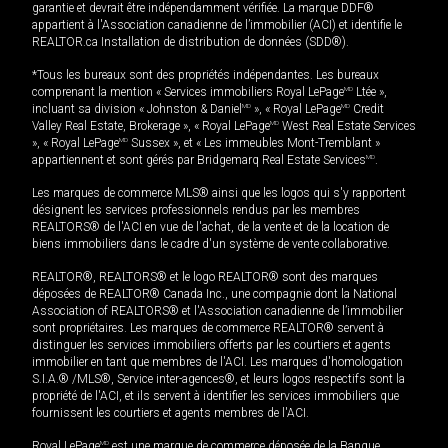
garantie et devrait être indépendamment vérifiée. La marque DDF®
appartient à l'Association canadienne de l’immobilier (ACI) et identifie le
REALTOR.ca Installation de distribution de données (SDD®).
*Tous les bureaux sont des propriétés indépendantes. Les bureaux
comprenant la mention « Services immobiliers Royal LePage
MD
Ltée »,
incluant sa division « Johnston & Daniel
MD
», « Royal LePage
MD
Credit
Valley Real Estate, Brokerage », « Royal LePage
MD
West Real Estate Services
», « Royal LePage
MD
Sussex », et « Les immeubles Mont-Tremblant »
appartiennent et sont gérés par Bridgemarq Real Estate Services
MD
.
Les marques de commerce MLS® ainsi que les logos qui s'y rapportent
désignent les services professionnels rendus par les membres
REALTORS® de l'ACI en vue de l'achat, de la vente et de la location de
biens immobiliers dans le cadre d'un système de vente collaborative.
REALTOR®, REALTORS® et le logo REALTOR® sont des marques
déposées de REALTOR® Canada Inc., une compagnie dont la National
Association of REALTORS® et l'Association canadienne de l’immobilier
sont propriétaires. Les marques de commerce REALTOR® servent à
distinguer les services immobiliers offerts par les courtiers et agents
immobilier en tant que membres de l'ACI. Les marques d'homologation
S.I.A.® /MLS®, Service inter-agences®, et leurs logos respectifs sont la
propriété de l'ACI, et ils servent à identifier les services immobiliers que
fournissent les courtiers et agents membres de l'ACI.
Royal LePage
MD
est une marque de commerce déposée de la Banque