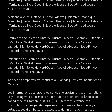
Manitoba
|
Saskatchewan
|
Nouveau-Brunswick
|
Terre-Neuve-et-Labrador
|
Territoires du Nord-Ouest
|
Nouvelle-Écosse
|
Île-du-Prince-Édouard
|
Yukon
|
Nunavut
.
Maisons à louer -
Ontario
|
Québec
|
Alberta
|
Colombie-Britannique
|
Manitoba
|
Saskatchewan
|
Nouveau-Brunswick
|
Terre-Neuve-et-Labrador
|
Territoires du Nord-Ouest
|
Nouvelle-Écosse
|
Île-du-Prince-Édouard
|
Yukon
|
Nunavut
.
Trouver des courtiers en
Ontario
|
Québec
|
Alberta
|
Colombie-Britannique
|
Manitoba
|
Saskatchewan
|
Nouveau-Brunswick
|
Terre-Neuve-et-
Labrador
|
Territoires du Nord-Ouest
|
Nouvelle-Écosse
|
Île-du-Prince-
Édouard
|
Yukon
|
Nunavut
Parcourir les bureaux en
Ontario
|
Québec
|
Alberta
|
Colombie-Britannique
|
Manitoba
|
Saskatchewan
|
Nouveau-Brunswick
|
Terre-Neuve-et-
Labrador
|
Territoires du Nord-Ouest
|
Nouvelle-Écosse
|
Île-du-Prince-
Édouard
|
Yukon
|
Nunavut
Afficher les propriétés résidentielles au Canada
|
Dernières inscriptions au
Canada
Les informations des propriétés sur ce site proviennent des inscriptions
Royal LePage
MD
et du service de distribution de données de l'Association
canadienne de l’immobilier (SDD®). SDD® met en référence des
inscriptions tenues par des agences immobilières autres que Royal
LePage et ses distributeurs. L'exactitude de l'information n'est pas