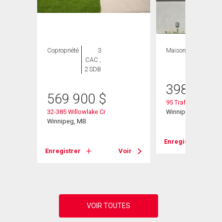
Copropriété
3
Maison
3 CAC , 3
CAC ,
SDB
2 SDB
398 900
569 900
$
95 Trafford Park
32-385 Willowlake Cr
Winnipeg, MB
Winnipeg, MB
Voir
Enregistrer
Enregistrer
Voir