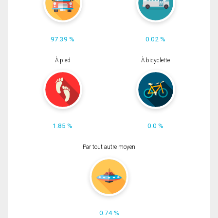
97.39 %
0.02 %
À pied
À bicyclette
1.85 %
0.0 %
Par tout autre moyen
0.74 %