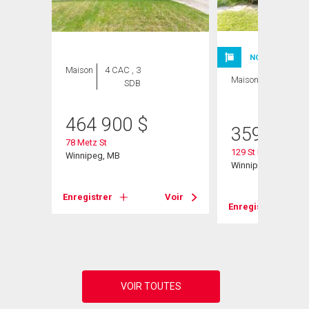
ION
NOUVELLE INSC
Maison
4 CAC , 3
Maison
3 CAC , 2
SDB
SDB
464 900
$
359 900
78 Metz St
129 St Michael Roa
Winnipeg, MB
Winnipeg, MB
Enregistrer
Voir
Voir
Enregistrer