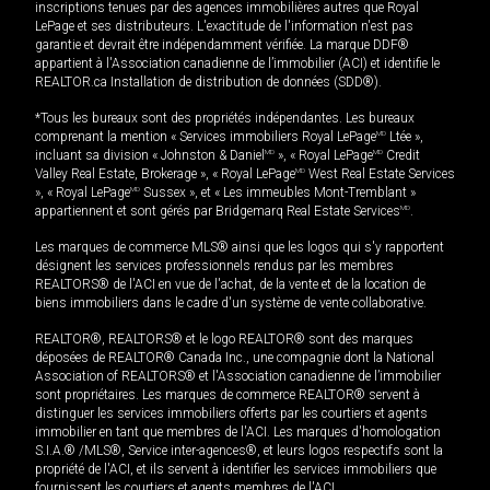
inscriptions tenues par des agences immobilières autres que Royal
LePage et ses distributeurs. L'exactitude de l'information n'est pas
garantie et devrait être indépendamment vérifiée. La marque DDF®
appartient à l'Association canadienne de l’immobilier (ACI) et identifie le
REALTOR.ca Installation de distribution de données (SDD®).
*Tous les bureaux sont des propriétés indépendantes. Les bureaux
comprenant la mention « Services immobiliers Royal LePage
MD
Ltée »,
incluant sa division « Johnston & Daniel
MD
», « Royal LePage
MD
Credit
Valley Real Estate, Brokerage », « Royal LePage
MD
West Real Estate Services
», « Royal LePage
MD
Sussex », et « Les immeubles Mont-Tremblant »
appartiennent et sont gérés par Bridgemarq Real Estate Services
MD
.
Les marques de commerce MLS® ainsi que les logos qui s'y rapportent
désignent les services professionnels rendus par les membres
REALTORS® de l'ACI en vue de l'achat, de la vente et de la location de
biens immobiliers dans le cadre d'un système de vente collaborative.
REALTOR®, REALTORS® et le logo REALTOR® sont des marques
déposées de REALTOR® Canada Inc., une compagnie dont la National
Association of REALTORS® et l'Association canadienne de l’immobilier
sont propriétaires. Les marques de commerce REALTOR® servent à
distinguer les services immobiliers offerts par les courtiers et agents
immobilier en tant que membres de l'ACI. Les marques d'homologation
S.I.A.® /MLS®, Service inter-agences®, et leurs logos respectifs sont la
propriété de l'ACI, et ils servent à identifier les services immobiliers que
fournissent les courtiers et agents membres de l'ACI.