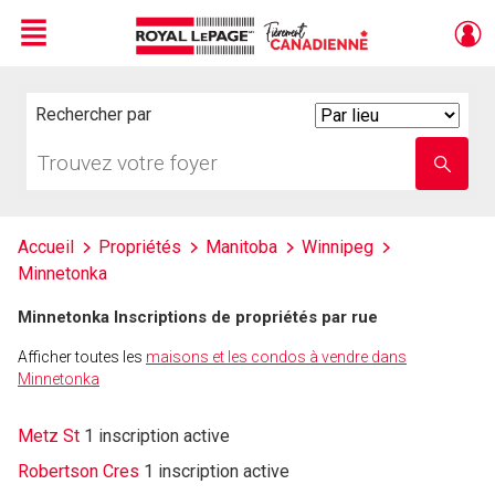
Menu
Live
En Direct
Rechercher par
Search
By
Trouvez
Entrez
votre
le
foyer
nom
de
l'école
Accueil
Propriétés
Manitoba
Winnipeg
Minnetonka
Minnetonka Inscriptions de propriétés par rue
Afficher toutes les
maisons et les condos à vendre dans
Minnetonka
Metz St
1 inscription active
Robertson Cres
1 inscription active