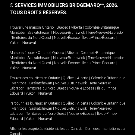
© SERVICES IMMOBILIERS BRIDGEMARQ
, 2026.
MD
TOUS DROITS RÉSERVÉS.
Trouver une maison
Ontario
|
Québec
|
Alberta
|
Colombie-Britannique
|
Manitoba
|
Saskatchewan
|
Nouveau-Brunswick
|
Terre-Neuve-et-Labrador
|
Territoires du Nord-Ouest
|
Nouvelle-Écosse
|
Île-du-Prince-Édouard
|
Yukon
|
Nunavut
.
Maisons à louer -
Ontario
|
Québec
|
Alberta
|
Colombie-Britannique
|
Manitoba
|
Saskatchewan
|
Nouveau-Brunswick
|
Terre-Neuve-et-Labrador
|
Territoires du Nord-Ouest
|
Nouvelle-Écosse
|
Île-du-Prince-Édouard
|
Yukon
|
Nunavut
.
Trouver des courtiers en
Ontario
|
Québec
|
Alberta
|
Colombie-Britannique
|
Manitoba
|
Saskatchewan
|
Nouveau-Brunswick
|
Terre-Neuve-et-
Labrador
|
Territoires du Nord-Ouest
|
Nouvelle-Écosse
|
Île-du-Prince-
Édouard
|
Yukon
|
Nunavut
Parcourir les bureaux en
Ontario
|
Québec
|
Alberta
|
Colombie-Britannique
|
Manitoba
|
Saskatchewan
|
Nouveau-Brunswick
|
Terre-Neuve-et-
Labrador
|
Territoires du Nord-Ouest
|
Nouvelle-Écosse
|
Île-du-Prince-
Édouard
|
Yukon
|
Nunavut
Afficher les propriétés résidentielles au Canada
|
Dernières inscriptions au
Canada