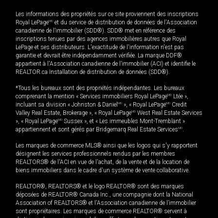
Les informations des propriétés sur ce site proviennent des inscriptions
Royal LePage
MD
et du service de distribution de données de l'Association
canadienne de l’immobilier (SDD®). SDD® met en référence des
inscriptions tenues par des agences immobilières autres que Royal
LePage et ses distributeurs. L'exactitude de l'information n'est pas
garantie et devrait être indépendamment vérifiée. La marque DDF®
appartient à l'Association canadienne de l’immobilier (ACI) et identifie le
REALTOR.ca Installation de distribution de données (SDD®).
*Tous les bureaux sont des propriétés indépendantes. Les bureaux
comprenant la mention « Services immobiliers Royal LePage
MD
Ltée »,
incluant sa division « Johnston & Daniel
MD
», « Royal LePage
MD
Credit
Valley Real Estate, Brokerage », « Royal LePage
MD
West Real Estate Services
», « Royal LePage
MD
Sussex », et « Les immeubles Mont-Tremblant »
appartiennent et sont gérés par Bridgemarq Real Estate Services
MD
.
Les marques de commerce MLS® ainsi que les logos qui s'y rapportent
désignent les services professionnels rendus par les membres
REALTORS® de l'ACI en vue de l'achat, de la vente et de la location de
biens immobiliers dans le cadre d'un système de vente collaborative.
REALTOR®, REALTORS® et le logo REALTOR® sont des marques
déposées de REALTOR® Canada Inc., une compagnie dont la National
Association of REALTORS® et l'Association canadienne de l’immobilier
sont propriétaires. Les marques de commerce REALTOR® servent à