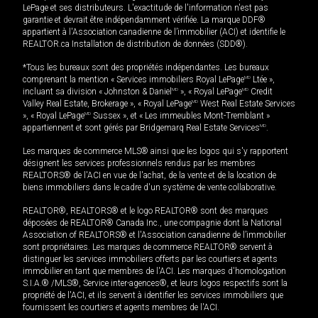
LePage et ses distributeurs. L'exactitude de l'information n'est pas
garantie et devrait être indépendamment vérifiée. La marque DDF®
appartient à l'Association canadienne de l’immobilier (ACI) et identifie le
REALTOR.ca Installation de distribution de données (SDD®).
*Tous les bureaux sont des propriétés indépendantes. Les bureaux
comprenant la mention « Services immobiliers Royal LePage
MD
Ltée »,
incluant sa division « Johnston & Daniel
MD
», « Royal LePage
MD
Credit
Valley Real Estate, Brokerage », « Royal LePage
MD
West Real Estate Services
», « Royal LePage
MD
Sussex », et « Les immeubles Mont-Tremblant »
appartiennent et sont gérés par Bridgemarq Real Estate Services
MD
.
Les marques de commerce MLS® ainsi que les logos qui s'y rapportent
désignent les services professionnels rendus par les membres
REALTORS® de l'ACI en vue de l'achat, de la vente et de la location de
biens immobiliers dans le cadre d'un système de vente collaborative.
REALTOR®, REALTORS® et le logo REALTOR® sont des marques
déposées de REALTOR® Canada Inc., une compagnie dont la National
Association of REALTORS® et l'Association canadienne de l’immobilier
sont propriétaires. Les marques de commerce REALTOR® servent à
distinguer les services immobiliers offerts par les courtiers et agents
immobilier en tant que membres de l'ACI. Les marques d'homologation
S.I.A.® /MLS®, Service inter-agences®, et leurs logos respectifs sont la
propriété de l'ACI, et ils servent à identifier les services immobiliers que
fournissent les courtiers et agents membres de l'ACI.