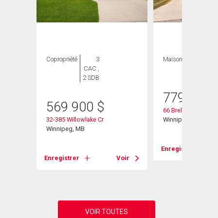
Copropriété
3
Maison
5 CAC , 3
CAC ,
SDB
2 SDB
779 900
569 900
$
66 Breland Bay
32-385 Willowlake Cr
Winnipeg, MB
Winnipeg, MB
Enregistrer
Voir
Enregistrer
Voir