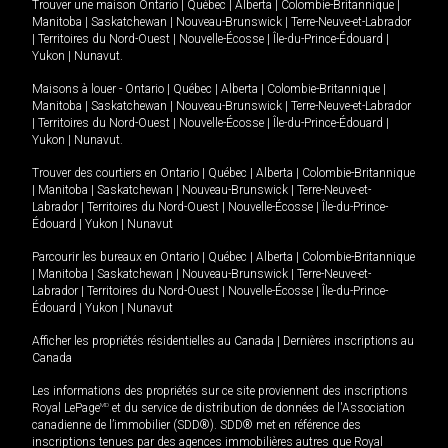
Trouver une maison
Ontario
|
Québec
|
Alberta
|
Colombie-Britannique
|
Manitoba
|
Saskatchewan
|
Nouveau-Brunswick
|
Terre-Neuve-et-Labrador
|
Territoires du Nord-Ouest
|
Nouvelle-Écosse
|
Île-du-Prince-Édouard
|
Yukon
|
Nunavut
.
Maisons à louer -
Ontario
|
Québec
|
Alberta
|
Colombie-Britannique
|
Manitoba
|
Saskatchewan
|
Nouveau-Brunswick
|
Terre-Neuve-et-Labrador
|
Territoires du Nord-Ouest
|
Nouvelle-Écosse
|
Île-du-Prince-Édouard
|
Yukon
|
Nunavut
.
Trouver des courtiers en
Ontario
|
Québec
|
Alberta
|
Colombie-Britannique
|
Manitoba
|
Saskatchewan
|
Nouveau-Brunswick
|
Terre-Neuve-et-
Labrador
|
Territoires du Nord-Ouest
|
Nouvelle-Écosse
|
Île-du-Prince-
Édouard
|
Yukon
|
Nunavut
Parcourir les bureaux en
Ontario
|
Québec
|
Alberta
|
Colombie-Britannique
|
Manitoba
|
Saskatchewan
|
Nouveau-Brunswick
|
Terre-Neuve-et-
Labrador
|
Territoires du Nord-Ouest
|
Nouvelle-Écosse
|
Île-du-Prince-
Édouard
|
Yukon
|
Nunavut
Afficher les propriétés résidentielles au Canada
|
Dernières inscriptions au
Canada
Les informations des propriétés sur ce site proviennent des inscriptions
Royal LePage
MD
et du service de distribution de données de l'Association
canadienne de l’immobilier (SDD®). SDD® met en référence des
inscriptions tenues par des agences immobilières autres que Royal