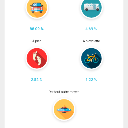
88.09 %
4.69 %
À pied
À bicyclette
2.52 %
1.22 %
Par tout autre moyen