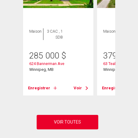
Maison
3 CAC , 1
Maison
3 CAC , 3
SDB
SDB
285 000
$
379 900
624 Bannerman Ave
63 Teakwood Ave
Winnipeg, MB
Winnipeg, MB
Voir
Enregistrer
Voir
Enregistrer