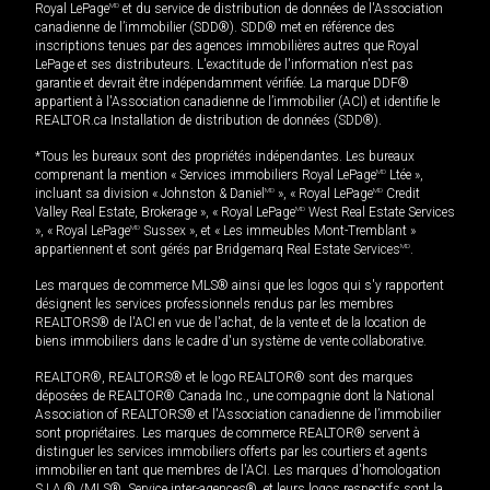
Royal LePage
MD
et du service de distribution de données de l'Association
canadienne de l’immobilier (SDD®). SDD® met en référence des
inscriptions tenues par des agences immobilières autres que Royal
LePage et ses distributeurs. L'exactitude de l'information n'est pas
garantie et devrait être indépendamment vérifiée. La marque DDF®
appartient à l'Association canadienne de l’immobilier (ACI) et identifie le
REALTOR.ca Installation de distribution de données (SDD®).
*Tous les bureaux sont des propriétés indépendantes. Les bureaux
comprenant la mention « Services immobiliers Royal LePage
MD
Ltée »,
incluant sa division « Johnston & Daniel
MD
», « Royal LePage
MD
Credit
Valley Real Estate, Brokerage », « Royal LePage
MD
West Real Estate Services
», « Royal LePage
MD
Sussex », et « Les immeubles Mont-Tremblant »
appartiennent et sont gérés par Bridgemarq Real Estate Services
MD
.
Les marques de commerce MLS® ainsi que les logos qui s'y rapportent
désignent les services professionnels rendus par les membres
REALTORS® de l'ACI en vue de l'achat, de la vente et de la location de
biens immobiliers dans le cadre d'un système de vente collaborative.
REALTOR®, REALTORS® et le logo REALTOR® sont des marques
déposées de REALTOR® Canada Inc., une compagnie dont la National
Association of REALTORS® et l'Association canadienne de l’immobilier
sont propriétaires. Les marques de commerce REALTOR® servent à
distinguer les services immobiliers offerts par les courtiers et agents
immobilier en tant que membres de l'ACI. Les marques d'homologation
S.I.A.® /MLS®, Service inter-agences®, et leurs logos respectifs sont la