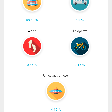
90.45 %
4.8 %
À pied
À bicyclette
0.45 %
0.15 %
Par tout autre moyen
4.15 %