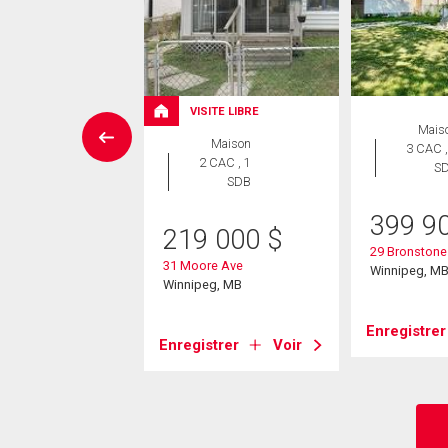
VISITE LIBRE
Maison
Mais
Maison
 CAC , 3
3 CAC ,
2 CAC , 1
SDB
S
SDB
4 900
$
399 9
219 000
$
 St
29 Bronstone
31 Moore Ave
eg, MB
Winnipeg, M
Winnipeg, MB
strer
Voir
Enregistrer
Enregistrer
Voir