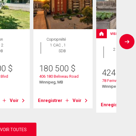
VISITE LIBRE
on
Copropriété
Maison
 2
1 CAC , 1
2 CAC , 1
DB
SDB
SDB
00
$
180 500
$
424 900
 Blvd
406 180 Beliveau Road
78 Fernwood Ave
B
Winnipeg, MB
Winnipeg, MB
Voir
Enregistrer
Voir
Enregistrer