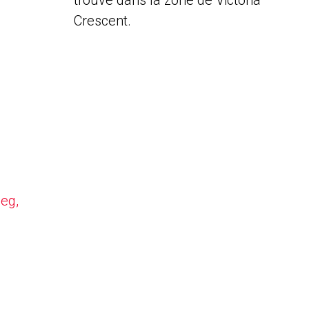
trouve dans la zone de Victoria
Crescent.
peg,