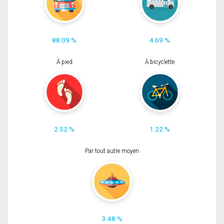
88.09 %
4.69 %
À pied
À bicyclette
2.52 %
1.22 %
Par tout autre moyen
3.48 %