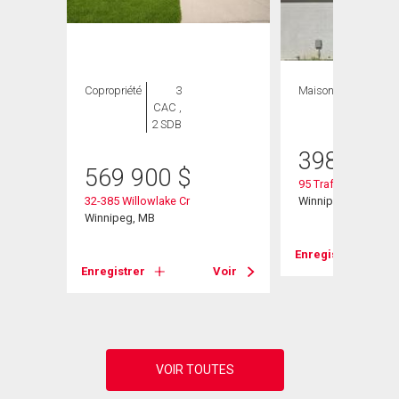
Copropriété
3
Maison
3 CAC , 3
CAC ,
SDB
2 SDB
398 900
569 900
$
95 Trafford Park
32-385 Willowlake Cr
Winnipeg, MB
Winnipeg, MB
Enregistrer
Voir
Enregistrer
Voir