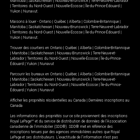
Manitoba
|
Saskatchewan
|
Nouveau-Brunswick
|
Terre-Neuve-et-Labrador
|
Territoires du Nord-Ouest
|
Nouvelle-Écosse
|
Île-du-Prince-Édouard
|
Yukon
|
Nunavut
.
Maisons à louer -
Ontario
|
Québec
|
Alberta
|
Colombie-Britannique
|
Manitoba
|
Saskatchewan
|
Nouveau-Brunswick
|
Terre-Neuve-et-Labrador
|
Territoires du Nord-Ouest
|
Nouvelle-Écosse
|
Île-du-Prince-Édouard
|
Yukon
|
Nunavut
.
Trouver des courtiers en
Ontario
|
Québec
|
Alberta
|
Colombie-Britannique
|
Manitoba
|
Saskatchewan
|
Nouveau-Brunswick
|
Terre-Neuve-et-
Labrador
|
Territoires du Nord-Ouest
|
Nouvelle-Écosse
|
Île-du-Prince-
Édouard
|
Yukon
|
Nunavut
Parcourir les bureaux en
Ontario
|
Québec
|
Alberta
|
Colombie-Britannique
|
Manitoba
|
Saskatchewan
|
Nouveau-Brunswick
|
Terre-Neuve-et-
Labrador
|
Territoires du Nord-Ouest
|
Nouvelle-Écosse
|
Île-du-Prince-
Édouard
|
Yukon
|
Nunavut
Afficher les propriétés résidentielles au Canada
|
Dernières inscriptions au
Canada
Les informations des propriétés sur ce site proviennent des inscriptions
Royal LePage
MD
et du service de distribution de données de l'Association
canadienne de l’immobilier (SDD®). SDD® met en référence des
inscriptions tenues par des agences immobilières autres que Royal
LePage et ses distributeurs. L'exactitude de l'information n'est pas