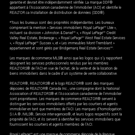
garantie et devrait être indépendamment vérifiée. La marque DDF®
appartient à l'Association canadienne de l’immobilier (ACI) et identifie le
REALTOR.ca Installation de distribution de données (SDD®).
*Tous les bureaux sont des propriétés indépendantes. Les bureaux
comprenant la mention « Services immobiliers Royal LePage
MD
Ltée »,
incluant sa division « Johnston & Daniel
MD
», « Royal LePage
MD
Credit
Valley Real Estate, Brokerage », « Royal LePage
MD
West Real Estate Services
», « Royal LePage
MD
Sussex », et « Les immeubles Mont-Tremblant »
appartiennent et sont gérés par Bridgemarq Real Estate Services
MD
.
Les marques de commerce MLS® ainsi que les logos qui s'y rapportent
désignent les services professionnels rendus par les membres
REALTORS® de l'ACI en vue de l'achat, de la vente et de la location de
biens immobiliers dans le cadre d'un système de vente collaborative.
REALTOR®, REALTORS® et le logo REALTOR® sont des marques
déposées de REALTOR® Canada Inc., une compagnie dont la National
Association of REALTORS® et l'Association canadienne de l’immobilier
sont propriétaires. Les marques de commerce REALTOR® servent à
distinguer les services immobiliers offerts par les courtiers et agents
immobilier en tant que membres de l'ACI. Les marques d'homologation
S.I.A.® /MLS®, Service inter-agences®, et leurs logos respectifs sont la
propriété de l'ACI, et ils servent à identifier les services immobiliers que
fournissent les courtiers et agents membres de l'ACI.
Royal LePage
MD
est une marque de commerce déposée de la Banque