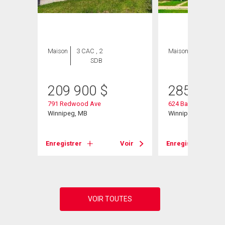
Maison
3 CAC , 2
Maison
3 CAC , 1
SDB
SDB
209 900
$
285 000
791 Redwood Ave
624 Bannerman Av
Winnipeg, MB
Winnipeg, MB
Voir
Enregistrer
Voir
Enregistrer