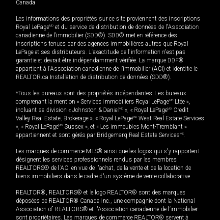
Canada
Les informations des propriétés sur ce site proviennent des inscriptions
Royal LePage
MD
et du service de distribution de données de l'Association
canadienne de l’immobilier (SDD®). SDD® met en référence des
inscriptions tenues par des agences immobilières autres que Royal
LePage et ses distributeurs. L'exactitude de l'information n'est pas
garantie et devrait être indépendamment vérifiée. La marque DDF®
appartient à l'Association canadienne de l’immobilier (ACI) et identifie le
REALTOR.ca Installation de distribution de données (SDD®).
*Tous les bureaux sont des propriétés indépendantes. Les bureaux
comprenant la mention « Services immobiliers Royal LePage
MD
Ltée »,
incluant sa division « Johnston & Daniel
MD
», « Royal LePage
MD
Credit
Valley Real Estate, Brokerage », « Royal LePage
MD
West Real Estate Services
», « Royal LePage
MD
Sussex », et « Les immeubles Mont-Tremblant »
appartiennent et sont gérés par Bridgemarq Real Estate Services
MD
.
Les marques de commerce MLS® ainsi que les logos qui s'y rapportent
désignent les services professionnels rendus par les membres
REALTORS® de l'ACI en vue de l'achat, de la vente et de la location de
biens immobiliers dans le cadre d'un système de vente collaborative.
REALTOR®, REALTORS® et le logo REALTOR® sont des marques
déposées de REALTOR® Canada Inc., une compagnie dont la National
Association of REALTORS® et l'Association canadienne de l’immobilier
sont propriétaires. Les marques de commerce REALTOR® servent à