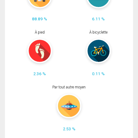
88.89 %
6.11 %
À pied
À bicyclette
2.36 %
0.11 %
Par tout autre moyen
2.53 %