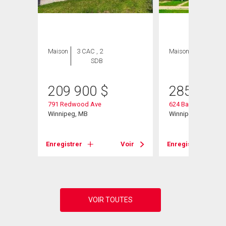
Maison
3 CAC , 2
Maison
3 CAC , 1
SDB
SDB
209 900
$
285 000
791 Redwood Ave
624 Bannerman Av
Winnipeg, MB
Winnipeg, MB
Voir
Enregistrer
Voir
Enregistrer