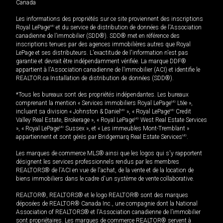
Canada
Les informations des propriétés sur ce site proviennent des inscriptions
Royal LePage
MD
et du service de distribution de données de l'Association
canadienne de l’immobilier (SDD®). SDD® met en référence des
inscriptions tenues par des agences immobilières autres que Royal
LePage et ses distributeurs. L'exactitude de l'information n'est pas
garantie et devrait être indépendamment vérifiée. La marque DDF®
appartient à l'Association canadienne de l’immobilier (ACI) et identifie le
REALTOR.ca Installation de distribution de données (SDD®).
*Tous les bureaux sont des propriétés indépendantes. Les bureaux
comprenant la mention « Services immobiliers Royal LePage
MD
Ltée »,
incluant sa division « Johnston & Daniel
MD
», « Royal LePage
MD
Credit
Valley Real Estate, Brokerage », « Royal LePage
MD
West Real Estate Services
», « Royal LePage
MD
Sussex », et « Les immeubles Mont-Tremblant »
appartiennent et sont gérés par Bridgemarq Real Estate Services
MD
.
Les marques de commerce MLS® ainsi que les logos qui s'y rapportent
désignent les services professionnels rendus par les membres
REALTORS® de l'ACI en vue de l'achat, de la vente et de la location de
biens immobiliers dans le cadre d'un système de vente collaborative.
REALTOR®, REALTORS® et le logo REALTOR® sont des marques
déposées de REALTOR® Canada Inc., une compagnie dont la National
Association of REALTORS® et l'Association canadienne de l’immobilier
sont propriétaires. Les marques de commerce REALTOR® servent à