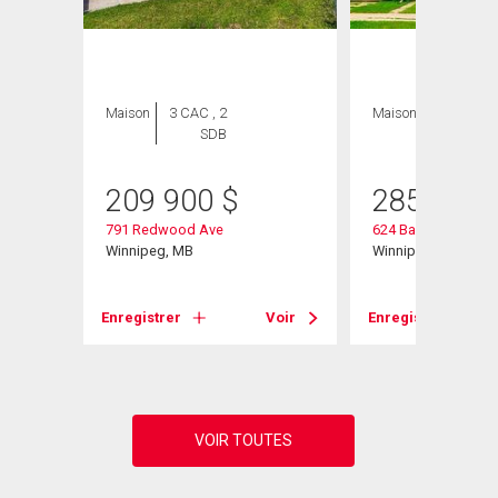
Maison
3 CAC , 2
Maison
3 CAC , 1
SDB
SDB
209 900
$
285 000
791 Redwood Ave
624 Bannerman Av
Winnipeg, MB
Winnipeg, MB
Voir
Enregistrer
Voir
Enregistrer