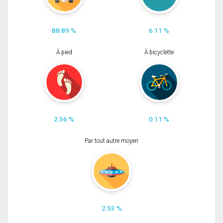
88.89 %
6.11 %
À pied
À bicyclette
2.36 %
0.11 %
Par tout autre moyen
2.53 %