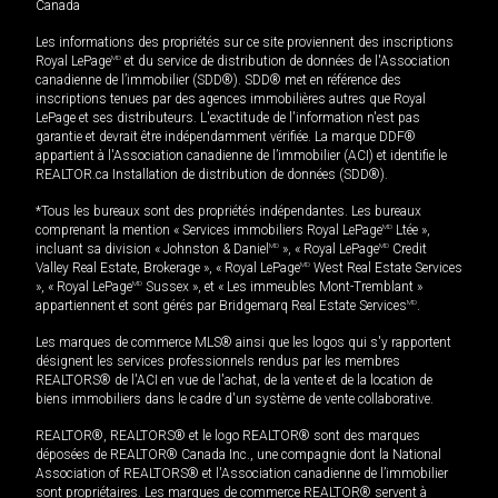
Canada
Les informations des propriétés sur ce site proviennent des inscriptions
Royal LePage
MD
et du service de distribution de données de l'Association
canadienne de l’immobilier (SDD®). SDD® met en référence des
inscriptions tenues par des agences immobilières autres que Royal
LePage et ses distributeurs. L'exactitude de l'information n'est pas
garantie et devrait être indépendamment vérifiée. La marque DDF®
appartient à l'Association canadienne de l’immobilier (ACI) et identifie le
REALTOR.ca Installation de distribution de données (SDD®).
*Tous les bureaux sont des propriétés indépendantes. Les bureaux
comprenant la mention « Services immobiliers Royal LePage
MD
Ltée »,
incluant sa division « Johnston & Daniel
MD
», « Royal LePage
MD
Credit
Valley Real Estate, Brokerage », « Royal LePage
MD
West Real Estate Services
», « Royal LePage
MD
Sussex », et « Les immeubles Mont-Tremblant »
appartiennent et sont gérés par Bridgemarq Real Estate Services
MD
.
Les marques de commerce MLS® ainsi que les logos qui s'y rapportent
désignent les services professionnels rendus par les membres
REALTORS® de l'ACI en vue de l'achat, de la vente et de la location de
biens immobiliers dans le cadre d'un système de vente collaborative.
REALTOR®, REALTORS® et le logo REALTOR® sont des marques
déposées de REALTOR® Canada Inc., une compagnie dont la National
Association of REALTORS® et l'Association canadienne de l’immobilier
sont propriétaires. Les marques de commerce REALTOR® servent à