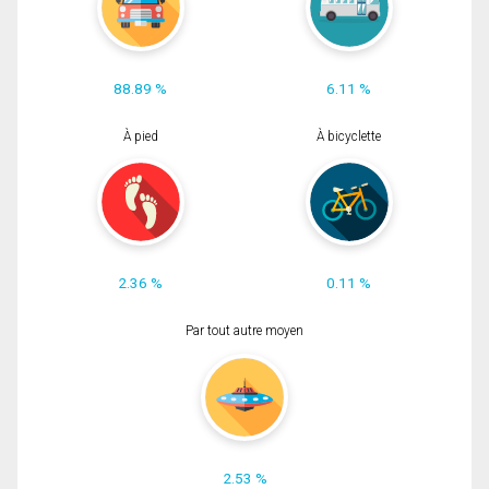
88.89 %
6.11 %
À pied
À bicyclette
2.36 %
0.11 %
Par tout autre moyen
2.53 %