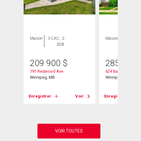
ION
Maison
3 CAC , 2
Maison
3 CAC , 1
SDB
SDB
209 900
$
285 000
791 Redwood Ave
624 Bannerman Av
Winnipeg, MB
Winnipeg, MB
Enregistrer
Voir
Enregistrer
Voir