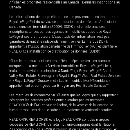
Afficher les propriétés résidentielles au Canada
|
Dernières inscriptions au
Canada
Les informations des propriétés sur ce site proviennent des inscriptions
Royal LePage
MD
et du service de distribution de données de l'Association
canadienne de l’immobilier (SDD®). SDD® met en référence des
inscriptions tenues par des agences immobilières autres que Royal
LePage et ses distributeurs. L'exactitude de l'information n'est pas
garantie et devrait être indépendamment vérifiée. La marque DDF®
appartient à l'Association canadienne de l’immobilier (ACI) et identifie le
REALTOR.ca Installation de distribution de données (SDD®).
*Tous les bureaux sont des propriétés indépendantes. Les bureaux
comprenant la mention « Services immobiliers Royal LePage
MD
Ltée »,
incluant sa division « Johnston & Daniel
MD
», « Royal LePage
MD
Credit
Valley Real Estate, Brokerage », « Royal LePage
MD
West Real Estate Services
», « Royal LePage
MD
Sussex », et « Les immeubles Mont-Tremblant »
appartiennent et sont gérés par Bridgemarq Real Estate Services
MD
.
Les marques de commerce MLS® ainsi que les logos qui s'y rapportent
désignent les services professionnels rendus par les membres
REALTORS® de l'ACI en vue de l'achat, de la vente et de la location de
biens immobiliers dans le cadre d'un système de vente collaborative.
REALTOR®, REALTORS® et le logo REALTOR® sont des marques
déposées de REALTOR® Canada Inc., une compagnie dont la National
Association of REALTORS® et l'Association canadienne de l’immobilier