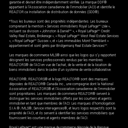
garantie et devrait être indépendamment vérifiée. La marque DDF®
appartient à l'Association canadienne de l’immobilier (ACI) et identifie le
REALTOR.ca Installation de distribution de données (SDD®).
*Tous les bureaux sont des propriétés indépendantes. Les bureaux
comprenant la mention « Services immobiliers Royal LePage
MD
Ltée »,
incluant sa division « Johnston & Daniel
MD
», « Royal LePage
MD
Credit
Valley Real Estate, Brokerage », « Royal LePage
MD
West Real Estate Services
», « Royal LePage
MD
Sussex », et « Les immeubles Mont-Tremblant »
appartiennent et sont gérés par Bridgemarq Real Estate Services
MD
.
Les marques de commerce MLS® ainsi que les logos qui s'y rapportent
désignent les services professionnels rendus par les membres
REALTORS® de l'ACI en vue de l'achat, de la vente et de la location de
biens immobiliers dans le cadre d'un système de vente collaborative.
REALTOR®, REALTORS® et le logo REALTOR® sont des marques
déposées de REALTOR® Canada Inc., une compagnie dont la National
Association of REALTORS® et l'Association canadienne de l’immobilier
sont propriétaires. Les marques de commerce REALTOR® servent à
distinguer les services immobiliers offerts par les courtiers et agents
immobilier en tant que membres de l'ACI. Les marques d'homologation
S.I.A.® /MLS®, Service inter-agences®, et leurs logos respectifs sont la
propriété de l'ACI, et ils servent à identifier les services immobiliers que
fournissent les courtiers et agents membres de l'ACI.
Royal LePage
MD
est une marque de commerce déposée de la Banque