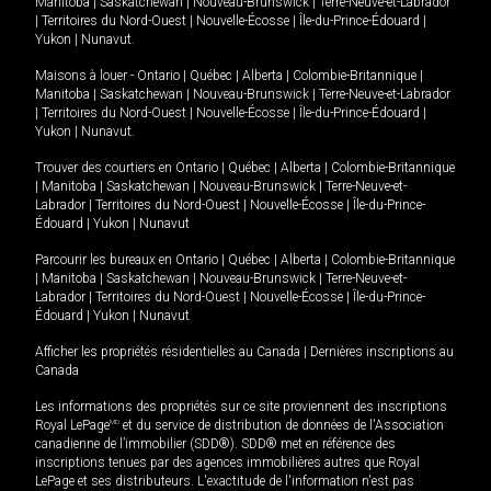
Manitoba
|
Saskatchewan
|
Nouveau-Brunswick
|
Terre-Neuve-et-Labrador
|
Territoires du Nord-Ouest
|
Nouvelle-Écosse
|
Île-du-Prince-Édouard
|
Yukon
|
Nunavut
.
Maisons à louer -
Ontario
|
Québec
|
Alberta
|
Colombie-Britannique
|
Manitoba
|
Saskatchewan
|
Nouveau-Brunswick
|
Terre-Neuve-et-Labrador
|
Territoires du Nord-Ouest
|
Nouvelle-Écosse
|
Île-du-Prince-Édouard
|
Yukon
|
Nunavut
.
Trouver des courtiers en
Ontario
|
Québec
|
Alberta
|
Colombie-Britannique
|
Manitoba
|
Saskatchewan
|
Nouveau-Brunswick
|
Terre-Neuve-et-
Labrador
|
Territoires du Nord-Ouest
|
Nouvelle-Écosse
|
Île-du-Prince-
Édouard
|
Yukon
|
Nunavut
Parcourir les bureaux en
Ontario
|
Québec
|
Alberta
|
Colombie-Britannique
|
Manitoba
|
Saskatchewan
|
Nouveau-Brunswick
|
Terre-Neuve-et-
Labrador
|
Territoires du Nord-Ouest
|
Nouvelle-Écosse
|
Île-du-Prince-
Édouard
|
Yukon
|
Nunavut
Afficher les propriétés résidentielles au Canada
|
Dernières inscriptions au
Canada
Les informations des propriétés sur ce site proviennent des inscriptions
Royal LePage
MD
et du service de distribution de données de l'Association
canadienne de l’immobilier (SDD®). SDD® met en référence des
inscriptions tenues par des agences immobilières autres que Royal
LePage et ses distributeurs. L'exactitude de l'information n'est pas