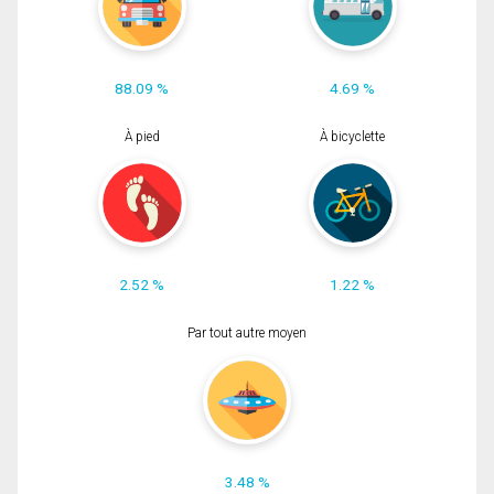
88.09 %
4.69 %
À pied
À bicyclette
2.52 %
1.22 %
Par tout autre moyen
3.48 %