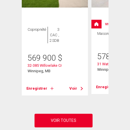
ION
VISITE LIBRE
Copropriété
3
Maison
4 CAC , 3
CAC ,
SDB
2 SDB
578 900
569 900
$
31 Waterside Cove
32-385 Willowlake Cr
Winnipeg, MB
Winnipeg, MB
Voir
Enregistrer
Enregistrer
Voir