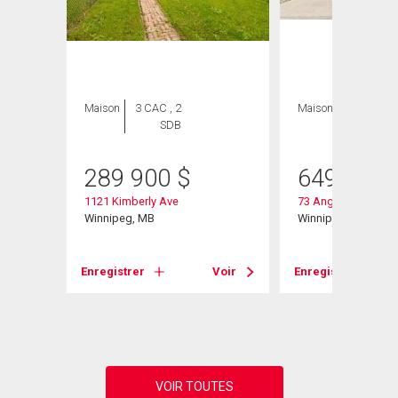
Maison
3 CAC , 2
Maison
4 CAC , 3
SDB
SDB
289 900
$
649 900
1121 Kimberly Ave
73 Angela Everts Dr
Winnipeg, MB
Winnipeg, MB
Voir
Enregistrer
Voir
Enregistrer