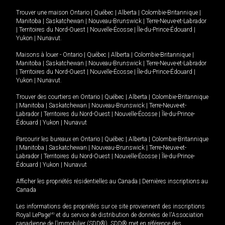
Trouver une maison
Ontario
|
Québec
|
Alberta
|
Colombie-Britannique
|
Manitoba
|
Saskatchewan
|
Nouveau-Brunswick
|
Terre-Neuve-et-Labrador
|
Territoires du Nord-Ouest
|
Nouvelle-Écosse
|
Île-du-Prince-Édouard
|
Yukon
|
Nunavut
.
Maisons à louer -
Ontario
|
Québec
|
Alberta
|
Colombie-Britannique
|
Manitoba
|
Saskatchewan
|
Nouveau-Brunswick
|
Terre-Neuve-et-Labrador
|
Territoires du Nord-Ouest
|
Nouvelle-Écosse
|
Île-du-Prince-Édouard
|
Yukon
|
Nunavut
.
Trouver des courtiers en
Ontario
|
Québec
|
Alberta
|
Colombie-Britannique
|
Manitoba
|
Saskatchewan
|
Nouveau-Brunswick
|
Terre-Neuve-et-
Labrador
|
Territoires du Nord-Ouest
|
Nouvelle-Écosse
|
Île-du-Prince-
Édouard
|
Yukon
|
Nunavut
Parcourir les bureaux en
Ontario
|
Québec
|
Alberta
|
Colombie-Britannique
|
Manitoba
|
Saskatchewan
|
Nouveau-Brunswick
|
Terre-Neuve-et-
Labrador
|
Territoires du Nord-Ouest
|
Nouvelle-Écosse
|
Île-du-Prince-
Édouard
|
Yukon
|
Nunavut
Afficher les propriétés résidentielles au Canada
|
Dernières inscriptions au
Canada
Les informations des propriétés sur ce site proviennent des inscriptions
Royal LePage
MD
et du service de distribution de données de l'Association
canadienne de l’immobilier (SDD®). SDD® met en référence des