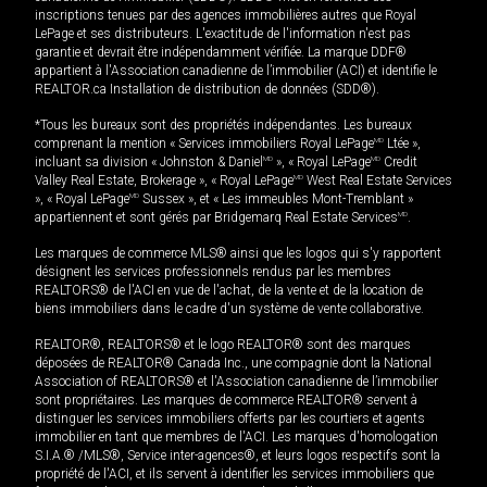
inscriptions tenues par des agences immobilières autres que Royal
LePage et ses distributeurs. L'exactitude de l'information n'est pas
garantie et devrait être indépendamment vérifiée. La marque DDF®
appartient à l'Association canadienne de l’immobilier (ACI) et identifie le
REALTOR.ca Installation de distribution de données (SDD®).
*Tous les bureaux sont des propriétés indépendantes. Les bureaux
comprenant la mention « Services immobiliers Royal LePage
MD
Ltée »,
incluant sa division « Johnston & Daniel
MD
», « Royal LePage
MD
Credit
Valley Real Estate, Brokerage », « Royal LePage
MD
West Real Estate Services
», « Royal LePage
MD
Sussex », et « Les immeubles Mont-Tremblant »
appartiennent et sont gérés par Bridgemarq Real Estate Services
MD
.
Les marques de commerce MLS® ainsi que les logos qui s'y rapportent
désignent les services professionnels rendus par les membres
REALTORS® de l'ACI en vue de l'achat, de la vente et de la location de
biens immobiliers dans le cadre d'un système de vente collaborative.
REALTOR®, REALTORS® et le logo REALTOR® sont des marques
déposées de REALTOR® Canada Inc., une compagnie dont la National
Association of REALTORS® et l'Association canadienne de l’immobilier
sont propriétaires. Les marques de commerce REALTOR® servent à
distinguer les services immobiliers offerts par les courtiers et agents
immobilier en tant que membres de l'ACI. Les marques d'homologation
S.I.A.® /MLS®, Service inter-agences®, et leurs logos respectifs sont la
propriété de l'ACI, et ils servent à identifier les services immobiliers que