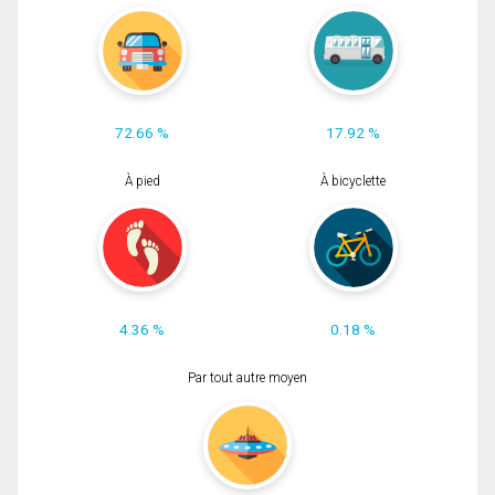
72.66 %
17.92 %
À pied
À bicyclette
4.36 %
0.18 %
Par tout autre moyen