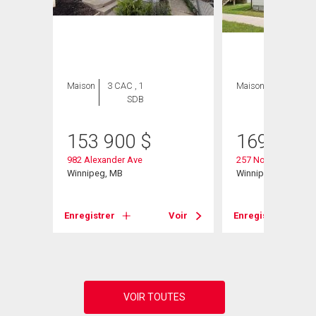
Maison
3 CAC , 1
Maison
2 CAC , 2
SDB
SDB
153 900
$
169 900
982 Alexander Ave
257 Nora St
Winnipeg, MB
Winnipeg, MB
Voir
Enregistrer
Voir
Enregistrer