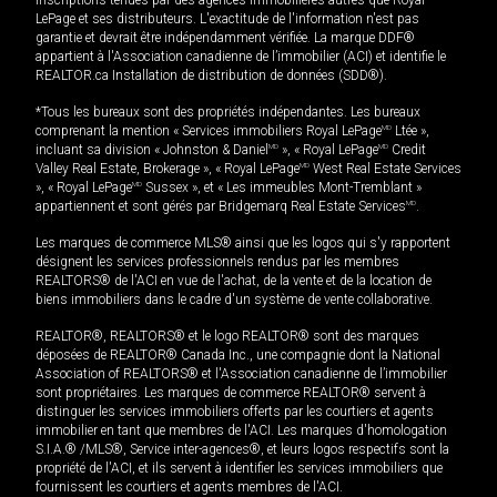
inscriptions tenues par des agences immobilières autres que Royal
LePage et ses distributeurs. L'exactitude de l'information n'est pas
garantie et devrait être indépendamment vérifiée. La marque DDF®
appartient à l'Association canadienne de l’immobilier (ACI) et identifie le
REALTOR.ca Installation de distribution de données (SDD®).
*Tous les bureaux sont des propriétés indépendantes. Les bureaux
comprenant la mention « Services immobiliers Royal LePage
MD
Ltée »,
incluant sa division « Johnston & Daniel
MD
», « Royal LePage
MD
Credit
Valley Real Estate, Brokerage », « Royal LePage
MD
West Real Estate Services
», « Royal LePage
MD
Sussex », et « Les immeubles Mont-Tremblant »
appartiennent et sont gérés par Bridgemarq Real Estate Services
MD
.
Les marques de commerce MLS® ainsi que les logos qui s'y rapportent
désignent les services professionnels rendus par les membres
REALTORS® de l'ACI en vue de l'achat, de la vente et de la location de
biens immobiliers dans le cadre d'un système de vente collaborative.
REALTOR®, REALTORS® et le logo REALTOR® sont des marques
déposées de REALTOR® Canada Inc., une compagnie dont la National
Association of REALTORS® et l'Association canadienne de l’immobilier
sont propriétaires. Les marques de commerce REALTOR® servent à
distinguer les services immobiliers offerts par les courtiers et agents
immobilier en tant que membres de l'ACI. Les marques d'homologation
S.I.A.® /MLS®, Service inter-agences®, et leurs logos respectifs sont la
propriété de l'ACI, et ils servent à identifier les services immobiliers que
fournissent les courtiers et agents membres de l'ACI.