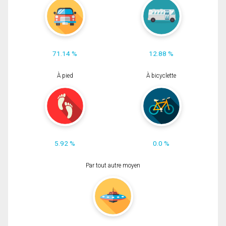
71.14 %
12.88 %
À pied
À bicyclette
5.92 %
0.0 %
Par tout autre moyen