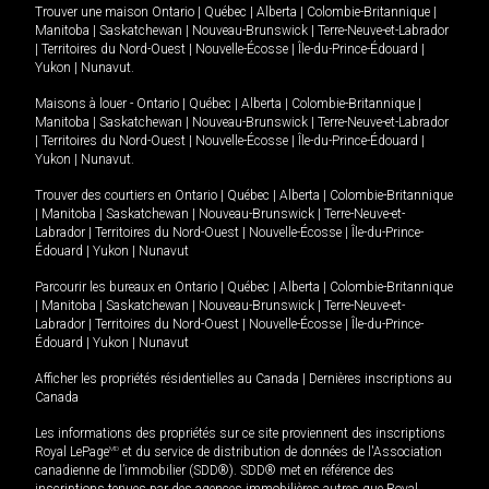
Trouver une maison
Ontario
|
Québec
|
Alberta
|
Colombie-Britannique
|
Manitoba
|
Saskatchewan
|
Nouveau-Brunswick
|
Terre-Neuve-et-Labrador
|
Territoires du Nord-Ouest
|
Nouvelle-Écosse
|
Île-du-Prince-Édouard
|
Yukon
|
Nunavut
.
Maisons à louer -
Ontario
|
Québec
|
Alberta
|
Colombie-Britannique
|
Manitoba
|
Saskatchewan
|
Nouveau-Brunswick
|
Terre-Neuve-et-Labrador
|
Territoires du Nord-Ouest
|
Nouvelle-Écosse
|
Île-du-Prince-Édouard
|
Yukon
|
Nunavut
.
Trouver des courtiers en
Ontario
|
Québec
|
Alberta
|
Colombie-Britannique
|
Manitoba
|
Saskatchewan
|
Nouveau-Brunswick
|
Terre-Neuve-et-
Labrador
|
Territoires du Nord-Ouest
|
Nouvelle-Écosse
|
Île-du-Prince-
Édouard
|
Yukon
|
Nunavut
Parcourir les bureaux en
Ontario
|
Québec
|
Alberta
|
Colombie-Britannique
|
Manitoba
|
Saskatchewan
|
Nouveau-Brunswick
|
Terre-Neuve-et-
Labrador
|
Territoires du Nord-Ouest
|
Nouvelle-Écosse
|
Île-du-Prince-
Édouard
|
Yukon
|
Nunavut
Afficher les propriétés résidentielles au Canada
|
Dernières inscriptions au
Canada
Les informations des propriétés sur ce site proviennent des inscriptions
Royal LePage
MD
et du service de distribution de données de l'Association
canadienne de l’immobilier (SDD®). SDD® met en référence des