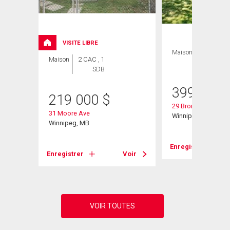
VISITE LIBRE
Maison
3 CAC , 2
Maison
2 CAC , 1
SDB
SDB
399 900
219 000
$
29 Bronstone Blvd
31 Moore Ave
Winnipeg, MB
Winnipeg, MB
Voir
Enregistrer
Enregistrer
Voir