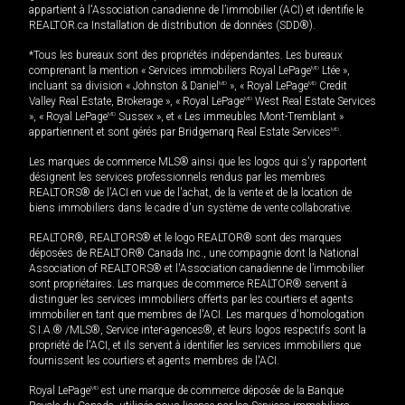
appartient à l'Association canadienne de l’immobilier (ACI) et identifie le
REALTOR.ca Installation de distribution de données (SDD®).
*Tous les bureaux sont des propriétés indépendantes. Les bureaux
comprenant la mention « Services immobiliers Royal LePage
MD
Ltée »,
incluant sa division « Johnston & Daniel
MD
», « Royal LePage
MD
Credit
Valley Real Estate, Brokerage », « Royal LePage
MD
West Real Estate Services
», « Royal LePage
MD
Sussex », et « Les immeubles Mont-Tremblant »
appartiennent et sont gérés par Bridgemarq Real Estate Services
MD
.
Les marques de commerce MLS® ainsi que les logos qui s'y rapportent
désignent les services professionnels rendus par les membres
REALTORS® de l'ACI en vue de l'achat, de la vente et de la location de
biens immobiliers dans le cadre d'un système de vente collaborative.
REALTOR®, REALTORS® et le logo REALTOR® sont des marques
déposées de REALTOR® Canada Inc., une compagnie dont la National
Association of REALTORS® et l'Association canadienne de l’immobilier
sont propriétaires. Les marques de commerce REALTOR® servent à
distinguer les services immobiliers offerts par les courtiers et agents
immobilier en tant que membres de l'ACI. Les marques d'homologation
S.I.A.® /MLS®, Service inter-agences®, et leurs logos respectifs sont la
propriété de l'ACI, et ils servent à identifier les services immobiliers que
fournissent les courtiers et agents membres de l'ACI.
Royal LePage
MD
est une marque de commerce déposée de la Banque