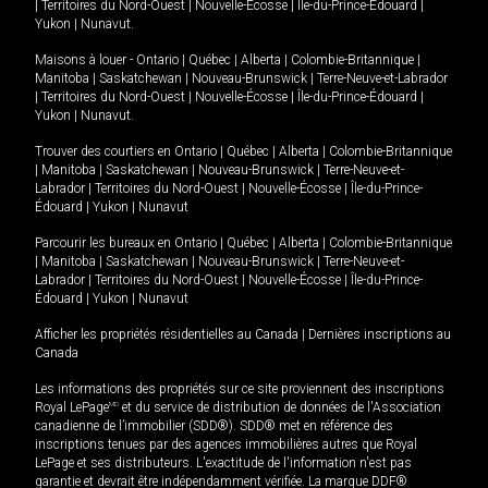
|
Territoires du Nord-Ouest
|
Nouvelle-Écosse
|
Île-du-Prince-Édouard
|
Yukon
|
Nunavut
.
Maisons à louer -
Ontario
|
Québec
|
Alberta
|
Colombie-Britannique
|
Manitoba
|
Saskatchewan
|
Nouveau-Brunswick
|
Terre-Neuve-et-Labrador
|
Territoires du Nord-Ouest
|
Nouvelle-Écosse
|
Île-du-Prince-Édouard
|
Yukon
|
Nunavut
.
Trouver des courtiers en
Ontario
|
Québec
|
Alberta
|
Colombie-Britannique
|
Manitoba
|
Saskatchewan
|
Nouveau-Brunswick
|
Terre-Neuve-et-
Labrador
|
Territoires du Nord-Ouest
|
Nouvelle-Écosse
|
Île-du-Prince-
Édouard
|
Yukon
|
Nunavut
Parcourir les bureaux en
Ontario
|
Québec
|
Alberta
|
Colombie-Britannique
|
Manitoba
|
Saskatchewan
|
Nouveau-Brunswick
|
Terre-Neuve-et-
Labrador
|
Territoires du Nord-Ouest
|
Nouvelle-Écosse
|
Île-du-Prince-
Édouard
|
Yukon
|
Nunavut
Afficher les propriétés résidentielles au Canada
|
Dernières inscriptions au
Canada
Les informations des propriétés sur ce site proviennent des inscriptions
Royal LePage
MD
et du service de distribution de données de l'Association
canadienne de l’immobilier (SDD®). SDD® met en référence des
inscriptions tenues par des agences immobilières autres que Royal
LePage et ses distributeurs. L'exactitude de l'information n'est pas
garantie et devrait être indépendamment vérifiée. La marque DDF®