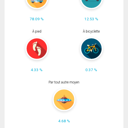
78.09 %
12.53 %
À pied
À bicyclette
4.33 %
0.37 %
Par tout autre moyen
4.68 %