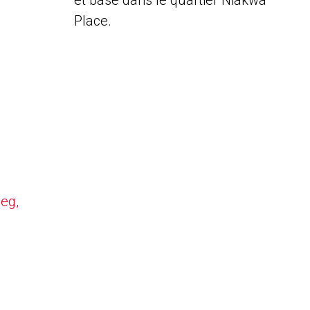
et basé dans le quartier Niakwa
Place.
peg,