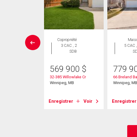
UVELLE INSCRIPTION
Copropriété
Mais
Maison
3 CAC , 2
5 CAC ,
 CAC , 3
SDB
S
SDB
569 900
$
779 9
9 900
$
32-385 Willowlake Cr
66 Breland B
nt Laurel Cr
Winnipeg, MB
Winnipeg, M
eg, MB
Enregistrer
Voir
Enregistrer
strer
Voir