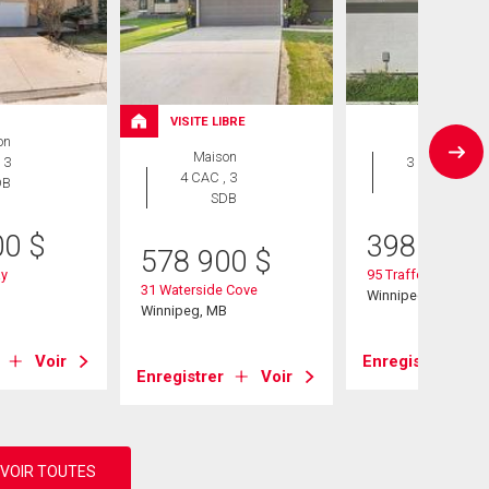
VISITE LIBRE
on
Maison
Maison
 3
3 CAC , 3
4 CAC , 3
DB
SDB
SDB
00
$
398 900
578 900
$
ay
95 Trafford Park
31 Waterside Cove
B
Winnipeg, MB
Winnipeg, MB
Voir
Enregistrer
Enregistrer
Voir