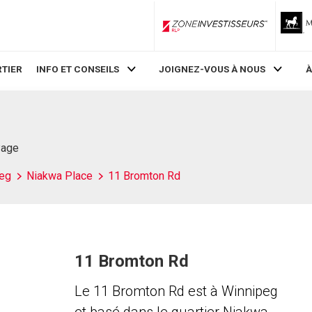
ZoneInvestisseurs RLP
TIER
INFO ET CONSEILS
JOIGNEZ-VOUS À NOUS
À
Page
eg
Niakwa Place
11 Bromton Rd
11 Bromton Rd
Le 11 Bromton Rd est à Winnipeg