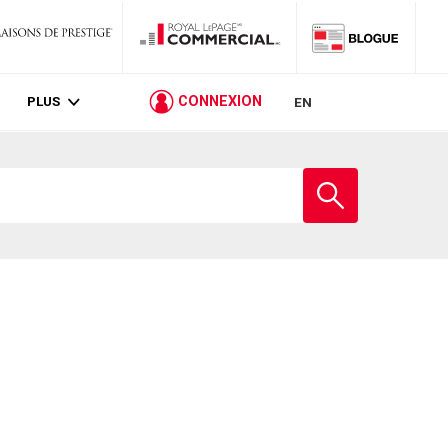
PLUS
CONNEXION
EN
Entrez
le
nom
de
l'école