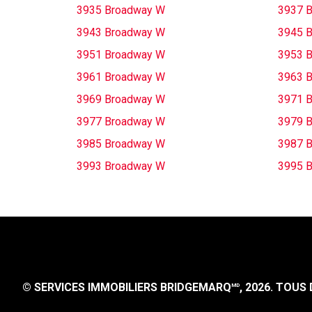
3935 Broadway W
3937 
3943 Broadway W
3945 
3951 Broadway W
3953 
3961 Broadway W
3963 
3969 Broadway W
3971 
3977 Broadway W
3979 
3985 Broadway W
3987 
3993 Broadway W
3995 
© SERVICES IMMOBILIERS BRIDGEMARQ
, 2026.
TOUS D
MD