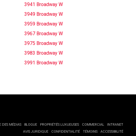
3941 Broadway W
3949 Broadway W
3959 Broadway W
3967 Broadway W
3975 Broadway W
3983 Broadway W
3991 Broadway W
E DES MÉDIAS
BLOGUE
PROPRIÉTÉS LUXUEUSES
COMMERCIAL
INTRANET
AVIS JURIDIQUE
CONFIDENTIALITÉ
TÉMOINS
ACCESSIBILITÉ