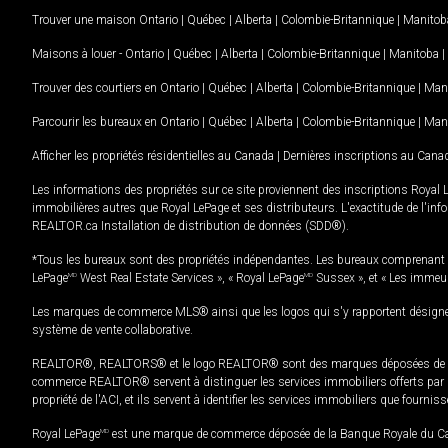
Trouver une maison
Ontario
|
Québec
|
Alberta
|
Colombie-Britannique
|
Manitob
Maisons à louer -
Ontario
|
Québec
|
Alberta
|
Colombie-Britannique
|
Manitoba
|
Trouver des courtiers en
Ontario
|
Québec
|
Alberta
|
Colombie-Britannique
|
Man
Parcourir les bureaux en
Ontario
|
Québec
|
Alberta
|
Colombie-Britannique
|
Man
Afficher les propriétés résidentielles au Canada
|
Dernières inscriptions au Cana
Les informations des propriétés sur ce site proviennent des inscriptions Royal 
immobilières autres que Royal LePage et ses distributeurs. L'exactitude de l'info
REALTOR.ca Installation de distribution de données (SDD®).
*Tous les bureaux sont des propriétés indépendantes. Les bureaux comprenant 
LePage
MD
West Real Estate Services », « Royal LePage
MD
Sussex », et « Les immeu
Les marques de commerce MLS® ainsi que les logos qui s'y rapportent désignent
système de vente collaborative.
REALTOR®, REALTORS® et le logo REALTOR® sont des marques déposées de REAL
commerce REALTOR® servent à distinguer les services immobiliers offerts par le
propriété de l'ACI, et ils servent à identifier les services immobiliers que fourni
Royal LePage
MD
est une marque de commerce déposée de la Banque Royale du Cana