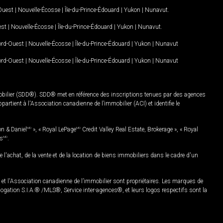
-Ouest
|
Nouvelle-Écosse
|
Île-du-Prince-Édouard
|
Yukon
|
Nunavut
.
est
|
Nouvelle-Écosse
|
Île-du-Prince-Édouard
|
Yukon
|
Nunavut
.
Nord-Ouest
|
Nouvelle-Écosse
|
Île-du-Prince-Édouard
|
Yukon
|
Nunavut
Nord-Ouest
|
Nouvelle-Écosse
|
Île-du-Prince-Édouard
|
Yukon
|
Nunavut
mobilier (SDD®). SDD® met en référence des inscriptions tenues par des agences
rtient à l'Association canadienne de l’immobilier (ACI) et identifie le
on & Daniel
MD
», « Royal LePage
MD
Credit Valley Real Estate, Brokerage », « Royal
es
MD
.
chat, de la vente et de la location de biens immobiliers dans le cadre d'un
Association canadienne de l’immobilier sont propriétaires. Les marques de
ation S.I.A.® /MLS®, Service inter-agences®, et leurs logos respectifs sont la