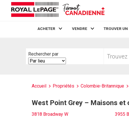
ACHETER
VENDRE
TROUVER UN
Live
En Direct
Trouvez
Rechercher par
votre
Search
foyer
By
Accueil
Propriétés
Colombie-Britannique
West Point Grey – Maisons et
3818 Broadway W
3955 