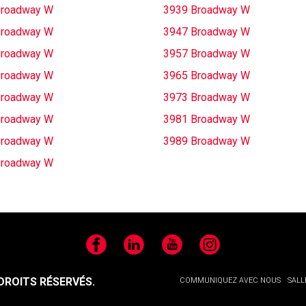
Broadway W
3939 Broadway W
Broadway W
3947 Broadway W
Broadway W
3957 Broadway W
Broadway W
3965 Broadway W
Broadway W
3973 Broadway W
Broadway W
3981 Broadway W
Broadway W
3989 Broadway W
Broadway W
Facebook
LinkedIn
YouTube
Instagram
ROITS RÉSERVÉS.
COMMUNIQUEZ AVEC NOUS
SALL