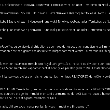
a
|
Saskatchewan
|
Nouveau-Brunswick
|
Terre-Neuve-et-Labrador
|
Territoires du Nord
Saskatchewan
|
Nouveau-Brunswick
|
Terre-Neuve-et-Labrador
|
Territoires du Nord-Ou
itoba
|
Saskatchewan
|
Nouveau-Brunswick
|
Terre-Neuve-et-Labrador
|
Territoires du 
itoba
|
Saskatchewan
|
Nouveau-Brunswick
|
Terre-Neuve-et-Labrador
|
Territoires du 
da
LePage
MD
et du service de distribution de données de l'Association canadienne de l’im
rmation n'est pas garantie et devrait être indépendamment vérifiée. La marque DDF® appa
la mention « Services immobiliers Royal LePage
MD
Ltée », incluant sa division « Johnst
bles Mont-Tremblant » appartiennent et sont gérés par Bridgemarq Real Estate Servic
 les services professionnels rendus par les membres REALTORS® de l'ACI en vue de l'a
TOR® Canada Inc., une compagnie dont la National Association of REALTORS® et l'
s courtiers et agents immobilier en tant que membres de l'ACI. Les marques d'homolog
ssent les courtiers et agents membres de l'ACI.
da, utilisée sous licence par les Services immobiliers Bridgemarq
MD
.