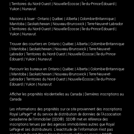
|
Territoires du Nord-Ouest
|
Nouvelle-Écosse
|
Île-du-Prince-Édouard
|
Yukon
|
Nunavut
.
Maisons à louer -
Ontario
|
Québec
|
Alberta
|
Colombie-Britannique
|
Manitoba
|
Saskatchewan
|
Nouveau-Brunswick
|
Terre-Neuve-et-Labrador
|
Territoires du Nord-Ouest
|
Nouvelle-Écosse
|
Île-du-Prince-Édouard
|
Yukon
|
Nunavut
.
Trouver des courtiers en
Ontario
|
Québec
|
Alberta
|
Colombie-Britannique
|
Manitoba
|
Saskatchewan
|
Nouveau-Brunswick
|
Terre-Neuve-et-
Labrador
|
Territoires du Nord-Ouest
|
Nouvelle-Écosse
|
Île-du-Prince-
Édouard
|
Yukon
|
Nunavut
Parcourir les bureaux en
Ontario
|
Québec
|
Alberta
|
Colombie-Britannique
|
Manitoba
|
Saskatchewan
|
Nouveau-Brunswick
|
Terre-Neuve-et-
Labrador
|
Territoires du Nord-Ouest
|
Nouvelle-Écosse
|
Île-du-Prince-
Édouard
|
Yukon
|
Nunavut
Afficher les propriétés résidentielles au Canada
|
Dernières inscriptions au
Canada
Les informations des propriétés sur ce site proviennent des inscriptions
Royal LePage
MD
et du service de distribution de données de l'Association
canadienne de l’immobilier (SDD®). SDD® met en référence des
inscriptions tenues par des agences immobilières autres que Royal
LePage et ses distributeurs. L'exactitude de l'information n'est pas