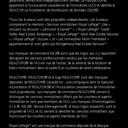
garantie et devrait être indépendamment vérifiée. La marque DDF®
appartient à l'Association canadienne de l’immobilier (ACI) et identifie le
REALTOR.ca Installation de distribution de données (SDD®).
*Tous les bureaux sont des propriétés indépendantes. Les bureaux
comprenant la mention « Services immobiliers Royal LePage
MD
Ltée »,
incluant sa division « Johnston & Daniel
MD
», « Royal LePage
MD
Credit
Valley Real Estate, Brokerage », « Royal LePage
MD
West Real Estate Services
», « Royal LePage
MD
Sussex », et « Les immeubles Mont-Tremblant »
appartiennent et sont gérés par Bridgemarq Real Estate Services
MD
.
Les marques de commerce MLS® ainsi que les logos qui s'y rapportent
désignent les services professionnels rendus par les membres
REALTORS® de l'ACI en vue de l'achat, de la vente et de la location de
biens immobiliers dans le cadre d'un système de vente collaborative.
REALTOR®, REALTORS® et le logo REALTOR® sont des marques
déposées de REALTOR® Canada Inc., une compagnie dont la National
Association of REALTORS® et l'Association canadienne de l’immobilier
sont propriétaires. Les marques de commerce REALTOR® servent à
distinguer les services immobiliers offerts par les courtiers et agents
immobilier en tant que membres de l'ACI. Les marques d'homologation
S.I.A.® /MLS®, Service inter-agences®, et leurs logos respectifs sont la
propriété de l'ACI, et ils servent à identifier les services immobiliers que
fournissent les courtiers et agents membres de l'ACI.
Royal LePage
MD
est une marque de commerce déposée de la Banque