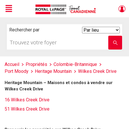
Menu
Live
En Direct
Rechercher par
Search
By
Trouvez
Entrez
votre
le
foyer
nom
de
l'école
Accueil
Propriétés
Colombie-Britannique
Port Moody
Heritage Mountain
Wilkes Creek Drive
Heritage Mountain – Maisons et condos à vendre sur
Wilkes Creek Drive
16 Wilkes Creek Drive
51 Wilkes Creek Drive