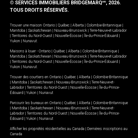
© SERVICES IMMOBILIERS BRIDGEMARQ
, 2026.
MD
TOUS DROITS RÉSERVÉS.
Trouver une maison
Ontario
|
Québec
|
Alberta
|
Colombie-Britannique
|
Manitoba
|
Saskatchewan
|
Nouveau-Brunswick
|
Terre-Neuve-et-Labrador
|
Territoires du Nord-Ouest
|
Nouvelle-Écosse
|
Île-du-Prince-Édouard
|
Yukon
|
Nunavut
.
Maisons à louer -
Ontario
|
Québec
|
Alberta
|
Colombie-Britannique
|
Manitoba
|
Saskatchewan
|
Nouveau-Brunswick
|
Terre-Neuve-et-Labrador
|
Territoires du Nord-Ouest
|
Nouvelle-Écosse
|
Île-du-Prince-Édouard
|
Yukon
|
Nunavut
.
Trouver des courtiers en
Ontario
|
Québec
|
Alberta
|
Colombie-Britannique
|
Manitoba
|
Saskatchewan
|
Nouveau-Brunswick
|
Terre-Neuve-et-
Labrador
|
Territoires du Nord-Ouest
|
Nouvelle-Écosse
|
Île-du-Prince-
Édouard
|
Yukon
|
Nunavut
Parcourir les bureaux en
Ontario
|
Québec
|
Alberta
|
Colombie-Britannique
|
Manitoba
|
Saskatchewan
|
Nouveau-Brunswick
|
Terre-Neuve-et-
Labrador
|
Territoires du Nord-Ouest
|
Nouvelle-Écosse
|
Île-du-Prince-
Édouard
|
Yukon
|
Nunavut
Afficher les propriétés résidentielles au Canada
|
Dernières inscriptions au
Canada