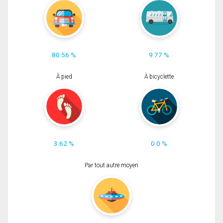
80.56 %
9.77 %
À pied
À bicyclette
3.62 %
0.0 %
Par tout autre moyen