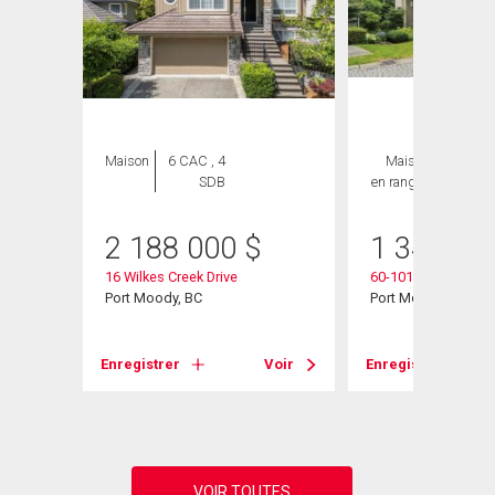
Maison
6 CAC , 4
Maison
4 CAC ,
SDB
en rangée
4 SDB
2 188 000
$
1 349 99
16 Wilkes Creek Drive
60-101 Parkside Dri
Port Moody, BC
Port Moody, BC
Voir
Enregistrer
Voir
Enregistrer