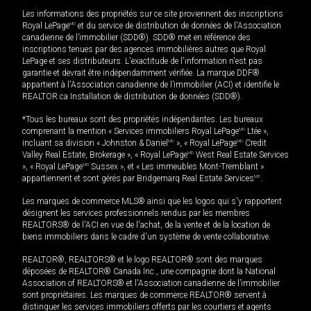
Les informations des propriétés sur ce site proviennent des inscriptions
Royal LePage
MD
et du service de distribution de données de l'Association
canadienne de l’immobilier (SDD®). SDD® met en référence des
inscriptions tenues par des agences immobilières autres que Royal
LePage et ses distributeurs. L'exactitude de l'information n'est pas
garantie et devrait être indépendamment vérifiée. La marque DDF®
appartient à l'Association canadienne de l’immobilier (ACI) et identifie le
REALTOR.ca Installation de distribution de données (SDD®).
*Tous les bureaux sont des propriétés indépendantes. Les bureaux
comprenant la mention « Services immobiliers Royal LePage
MD
Ltée »,
incluant sa division « Johnston & Daniel
MD
», « Royal LePage
MD
Credit
Valley Real Estate, Brokerage », « Royal LePage
MD
West Real Estate Services
», « Royal LePage
MD
Sussex », et « Les immeubles Mont-Tremblant »
appartiennent et sont gérés par Bridgemarq Real Estate Services
MD
.
Les marques de commerce MLS® ainsi que les logos qui s'y rapportent
désignent les services professionnels rendus par les membres
REALTORS® de l'ACI en vue de l'achat, de la vente et de la location de
biens immobiliers dans le cadre d'un système de vente collaborative.
REALTOR®, REALTORS® et le logo REALTOR® sont des marques
déposées de REALTOR® Canada Inc., une compagnie dont la National
Association of REALTORS® et l'Association canadienne de l’immobilier
sont propriétaires. Les marques de commerce REALTOR® servent à
distinguer les services immobiliers offerts par les courtiers et agents