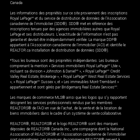
Canada
Les informations des propriétés sur ce site proviennent des inscriptions
Royal LePage
MD
et du service de distribution de données de l'Association
canadienne de l’immobilier (SDD®). SDD® met en référence des
inscriptions tenues par des agences immobilières autres que Royal
LePage et ses distributeurs. L'exactitude de l'information n'est pas
garantie et devrait être indépendamment vérifiée. La marque DDF®
appartient à l'Association canadienne de l’immobilier (ACI) et identifie le
REALTOR.ca Installation de distribution de données (SDD®).
*Tous les bureaux sont des propriétés indépendantes. Les bureaux
comprenant la mention « Services immobiliers Royal LePage
MD
Ltée »,
incluant sa division « Johnston & Daniel
MD
», « Royal LePage
MD
Credit
Valley Real Estate, Brokerage », « Royal LePage
MD
West Real Estate Services
», « Royal LePage
MD
Sussex », et « Les immeubles Mont-Tremblant »
appartiennent et sont gérés par Bridgemarq Real Estate Services
MD
.
Les marques de commerce MLS® ainsi que les logos qui s'y rapportent
désignent les services professionnels rendus par les membres
REALTORS® de l'ACI en vue de l'achat, de la vente et de la location de
biens immobiliers dans le cadre d'un système de vente collaborative.
REALTOR®, REALTORS® et le logo REALTOR® sont des marques
déposées de REALTOR® Canada Inc., une compagnie dont la National
Association of REALTORS® et l'Association canadienne de l’immobilier
sont propriétaires. Les marques de commerce REALTOR® servent à