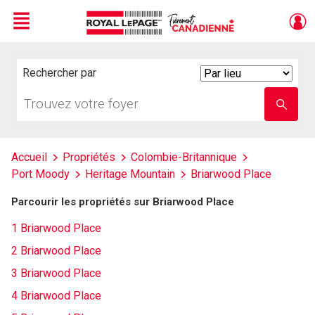
Menu
Live
En Direct
Rechercher par
Search
By
Trouvez
Entrez
votre
le
foyer
nom
de
l'école
Accueil
Propriétés
Colombie-Britannique
Port Moody
Heritage Mountain
Briarwood Place
Parcourir les propriétés sur Briarwood Place
1 Briarwood Place
2 Briarwood Place
3 Briarwood Place
4 Briarwood Place