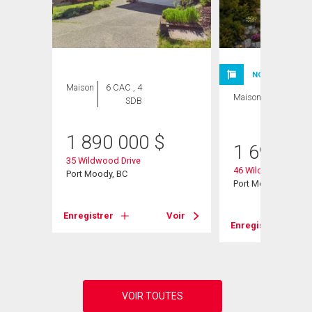
NOUVELLE INSC
Maison
6 CAC , 4
Maison
6 CAC , 4
SDB
SDB
1 890 000
$
1 698 00
35 Wildwood Drive
46 Wildwood Drive
Port Moody, BC
Port Moody, BC
Voir
Enregistrer
Voir
Enregistrer