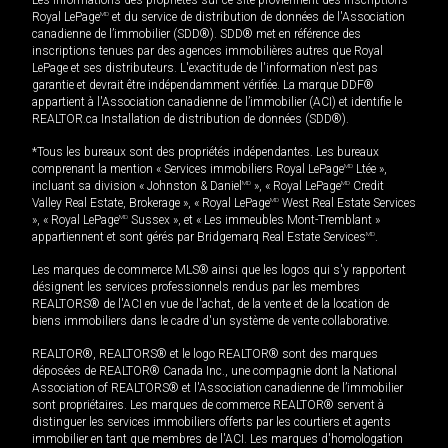
Les informations des propriétés sur ce site proviennent des inscriptions
Royal LePage
MD
et du service de distribution de données de l'Association
canadienne de l’immobilier (SDD®). SDD® met en référence des
inscriptions tenues par des agences immobilières autres que Royal
LePage et ses distributeurs. L'exactitude de l'information n'est pas
garantie et devrait être indépendamment vérifiée. La marque DDF®
appartient à l'Association canadienne de l’immobilier (ACI) et identifie le
REALTOR.ca Installation de distribution de données (SDD®).
*Tous les bureaux sont des propriétés indépendantes. Les bureaux
comprenant la mention « Services immobiliers Royal LePage
MD
Ltée »,
incluant sa division « Johnston & Daniel
MD
», « Royal LePage
MD
Credit
Valley Real Estate, Brokerage », « Royal LePage
MD
West Real Estate Services
», « Royal LePage
MD
Sussex », et « Les immeubles Mont-Tremblant »
appartiennent et sont gérés par Bridgemarq Real Estate Services
MD
.
Les marques de commerce MLS® ainsi que les logos qui s'y rapportent
désignent les services professionnels rendus par les membres
REALTORS® de l'ACI en vue de l'achat, de la vente et de la location de
biens immobiliers dans le cadre d'un système de vente collaborative.
REALTOR®, REALTORS® et le logo REALTOR® sont des marques
déposées de REALTOR® Canada Inc., une compagnie dont la National
Association of REALTORS® et l'Association canadienne de l’immobilier
sont propriétaires. Les marques de commerce REALTOR® servent à
distinguer les services immobiliers offerts par les courtiers et agents
immobilier en tant que membres de l'ACI. Les marques d'homologation