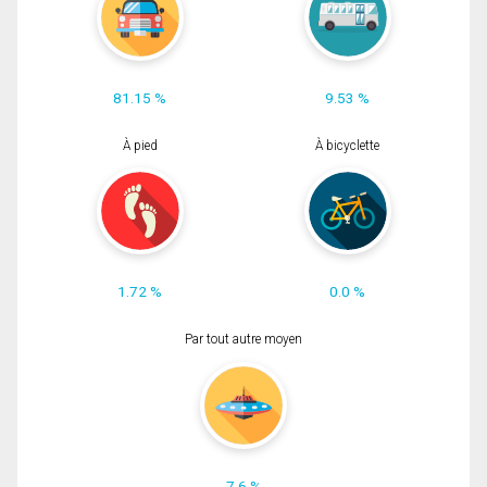
81.15 %
9.53 %
À pied
À bicyclette
1.72 %
0.0 %
Par tout autre moyen
7.6 %