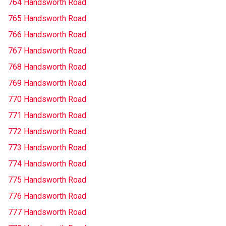
764 Handsworth Road
765 Handsworth Road
766 Handsworth Road
767 Handsworth Road
768 Handsworth Road
769 Handsworth Road
770 Handsworth Road
771 Handsworth Road
772 Handsworth Road
773 Handsworth Road
774 Handsworth Road
775 Handsworth Road
776 Handsworth Road
777 Handsworth Road