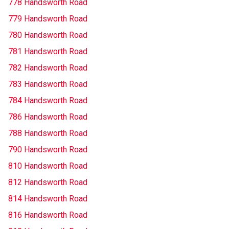
778 Handsworth Road
779 Handsworth Road
780 Handsworth Road
781 Handsworth Road
782 Handsworth Road
783 Handsworth Road
784 Handsworth Road
786 Handsworth Road
788 Handsworth Road
790 Handsworth Road
810 Handsworth Road
812 Handsworth Road
814 Handsworth Road
816 Handsworth Road