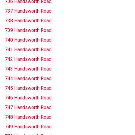
736 Handsworth Road
737 Handsworth Road
738 Handsworth Road
739 Handsworth Road
740 Handsworth Road
741 Handsworth Road
742 Handsworth Road
743 Handsworth Road
744 Handsworth Road
745 Handsworth Road
746 Handsworth Road
747 Handsworth Road
748 Handsworth Road
749 Handsworth Road