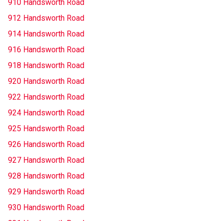
910 Handsworth Road
912 Handsworth Road
914 Handsworth Road
916 Handsworth Road
918 Handsworth Road
920 Handsworth Road
922 Handsworth Road
924 Handsworth Road
925 Handsworth Road
926 Handsworth Road
927 Handsworth Road
928 Handsworth Road
929 Handsworth Road
930 Handsworth Road