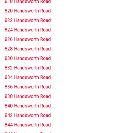
818 Handsworth Road
820 Handsworth Road
822 Handsworth Road
824 Handsworth Road
826 Handsworth Road
828 Handsworth Road
830 Handsworth Road
832 Handsworth Road
834 Handsworth Road
836 Handsworth Road
838 Handsworth Road
840 Handsworth Road
842 Handsworth Road
844 Handsworth Road