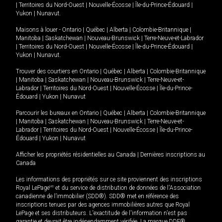
|
Territoires du Nord-Ouest
|
Nouvelle-Écosse
|
Île-du-Prince-Édouard
|
Yukon
|
Nunavut
.
Maisons à louer -
Ontario
|
Québec
|
Alberta
|
Colombie-Britannique
|
Manitoba
|
Saskatchewan
|
Nouveau-Brunswick
|
Terre-Neuve-et-Labrador
|
Territoires du Nord-Ouest
|
Nouvelle-Écosse
|
Île-du-Prince-Édouard
|
Yukon
|
Nunavut
.
Trouver des courtiers en
Ontario
|
Québec
|
Alberta
|
Colombie-Britannique
|
Manitoba
|
Saskatchewan
|
Nouveau-Brunswick
|
Terre-Neuve-et-
Labrador
|
Territoires du Nord-Ouest
|
Nouvelle-Écosse
|
Île-du-Prince-
Édouard
|
Yukon
|
Nunavut
Parcourir les bureaux en
Ontario
|
Québec
|
Alberta
|
Colombie-Britannique
|
Manitoba
|
Saskatchewan
|
Nouveau-Brunswick
|
Terre-Neuve-et-
Labrador
|
Territoires du Nord-Ouest
|
Nouvelle-Écosse
|
Île-du-Prince-
Édouard
|
Yukon
|
Nunavut
Afficher les propriétés résidentielles au Canada
|
Dernières inscriptions au
Canada
Les informations des propriétés sur ce site proviennent des inscriptions
Royal LePage
MD
et du service de distribution de données de l'Association
canadienne de l’immobilier (SDD®). SDD® met en référence des
inscriptions tenues par des agences immobilières autres que Royal
LePage et ses distributeurs. L'exactitude de l'information n'est pas
garantie et devrait être indépendamment vérifiée. La marque DDF®