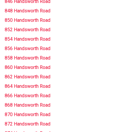
846 Handsworth Road
848 Handsworth Road
850 Handsworth Road
852 Handsworth Road
854 Handsworth Road
856 Handsworth Road
858 Handsworth Road
860 Handsworth Road
862 Handsworth Road
864 Handsworth Road
866 Handsworth Road
868 Handsworth Road
870 Handsworth Road
872 Handsworth Road