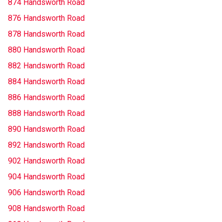
874 Handsworth Road
876 Handsworth Road
878 Handsworth Road
880 Handsworth Road
882 Handsworth Road
884 Handsworth Road
886 Handsworth Road
888 Handsworth Road
890 Handsworth Road
892 Handsworth Road
902 Handsworth Road
904 Handsworth Road
906 Handsworth Road
908 Handsworth Road