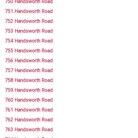
750 Handsworth Road
751 Handsworth Road
752 Handsworth Road
753 Handsworth Road
754 Handsworth Road
755 Handsworth Road
756 Handsworth Road
757 Handsworth Road
758 Handsworth Road
759 Handsworth Road
760 Handsworth Road
761 Handsworth Road
762 Handsworth Road
763 Handsworth Road