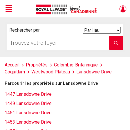
Menu
Live
En Direct
Rechercher par
Search
By
Trouvez
Entrez
votre
le
foyer
nom
de
l'école
Accueil
Propriétés
Colombie-Britannique
Coquitlam
Westwood Plateau
Lansdowne Drive
Parcourir les propriétés sur Lansdowne Drive
1447 Lansdowne Drive
1449 Lansdowne Drive
1451 Lansdowne Drive
1453 Lansdowne Drive