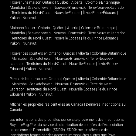
Trouver une maison
Ontario
|
Québec
|
Alberta
|
Colombie-Britannique
|
Manitoba
|
Saskatchewan
|
Nouveau-Brunswick
|
Terre-Neuve-et-Labrador
|
Territoires du Nord-Ouest
|
Nouvelle-Écosse
|
Île-du-Prince-Édouard
|
Yukon
|
Nunavut
.
Maisons à louer -
Ontario
|
Québec
|
Alberta
|
Colombie-Britannique
|
Manitoba
|
Saskatchewan
|
Nouveau-Brunswick
|
Terre-Neuve-et-Labrador
|
Territoires du Nord-Ouest
|
Nouvelle-Écosse
|
Île-du-Prince-Édouard
|
Yukon
|
Nunavut
.
Trouver des courtiers en
Ontario
|
Québec
|
Alberta
|
Colombie-Britannique
|
Manitoba
|
Saskatchewan
|
Nouveau-Brunswick
|
Terre-Neuve-et-
Labrador
|
Territoires du Nord-Ouest
|
Nouvelle-Écosse
|
Île-du-Prince-
Édouard
|
Yukon
|
Nunavut
Parcourir les bureaux en
Ontario
|
Québec
|
Alberta
|
Colombie-Britannique
|
Manitoba
|
Saskatchewan
|
Nouveau-Brunswick
|
Terre-Neuve-et-
Labrador
|
Territoires du Nord-Ouest
|
Nouvelle-Écosse
|
Île-du-Prince-
Édouard
|
Yukon
|
Nunavut
Afficher les propriétés résidentielles au Canada
|
Dernières inscriptions au
Canada
Les informations des propriétés sur ce site proviennent des inscriptions
Royal LePage
MD
et du service de distribution de données de l'Association
canadienne de l’immobilier (SDD®). SDD® met en référence des
inscriptions tenues par des agences immobilières autres que Royal