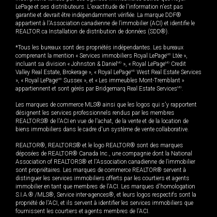
LePage et ses distributeurs. L'exactitude de l'information n'est pas
garantie et devrait être indépendamment vérifiée. La marque DDF®
appartient à l'Association canadienne de l’immobilier (ACI) et identifie le
REALTOR.ca Installation de distribution de données (SDD®).
*Tous les bureaux sont des propriétés indépendantes. Les bureaux
comprenant la mention « Services immobiliers Royal LePage
MD
Ltée »,
incluant sa division « Johnston & Daniel
MD
», « Royal LePage
MD
Credit
Valley Real Estate, Brokerage », « Royal LePage
MD
West Real Estate Services
», « Royal LePage
MD
Sussex », et « Les immeubles Mont-Tremblant »
appartiennent et sont gérés par Bridgemarq Real Estate Services
MD
.
Les marques de commerce MLS® ainsi que les logos qui s'y rapportent
désignent les services professionnels rendus par les membres
REALTORS® de l'ACI en vue de l'achat, de la vente et de la location de
biens immobiliers dans le cadre d'un système de vente collaborative.
REALTOR®, REALTORS® et le logo REALTOR® sont des marques
déposées de REALTOR® Canada Inc., une compagnie dont la National
Association of REALTORS® et l'Association canadienne de l’immobilier
sont propriétaires. Les marques de commerce REALTOR® servent à
distinguer les services immobiliers offerts par les courtiers et agents
immobilier en tant que membres de l'ACI. Les marques d'homologation
S.I.A.® /MLS®, Service inter-agences®, et leurs logos respectifs sont la
propriété de l'ACI, et ils servent à identifier les services immobiliers que
fournissent les courtiers et agents membres de l'ACI.