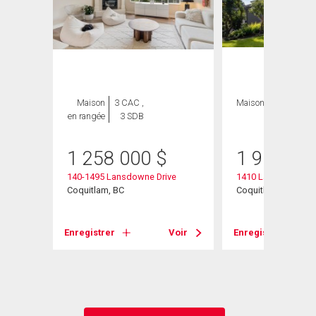
Maison
3 CAC ,
Maison
5 CAC , 4
en rangée
3 SDB
SDB
1 258 000
$
1 900 00
140-1495 Lansdowne Drive
1410 Lansdowne Dr
Coquitlam, BC
Coquitlam, BC
Voir
Enregistrer
Voir
Enregistrer