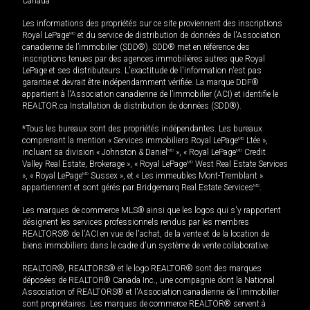
Canada
Les informations des propriétés sur ce site proviennent des inscriptions
Royal LePage
MD
et du service de distribution de données de l'Association
canadienne de l’immobilier (SDD®). SDD® met en référence des
inscriptions tenues par des agences immobilières autres que Royal
LePage et ses distributeurs. L'exactitude de l'information n'est pas
garantie et devrait être indépendamment vérifiée. La marque DDF®
appartient à l'Association canadienne de l’immobilier (ACI) et identifie le
REALTOR.ca Installation de distribution de données (SDD®).
*Tous les bureaux sont des propriétés indépendantes. Les bureaux
comprenant la mention « Services immobiliers Royal LePage
MD
Ltée »,
incluant sa division « Johnston & Daniel
MD
», « Royal LePage
MD
Credit
Valley Real Estate, Brokerage », « Royal LePage
MD
West Real Estate Services
», « Royal LePage
MD
Sussex », et « Les immeubles Mont-Tremblant »
appartiennent et sont gérés par Bridgemarq Real Estate Services
MD
.
Les marques de commerce MLS® ainsi que les logos qui s'y rapportent
désignent les services professionnels rendus par les membres
REALTORS® de l'ACI en vue de l'achat, de la vente et de la location de
biens immobiliers dans le cadre d'un système de vente collaborative.
REALTOR®, REALTORS® et le logo REALTOR® sont des marques
déposées de REALTOR® Canada Inc., une compagnie dont la National
Association of REALTORS® et l'Association canadienne de l’immobilier
sont propriétaires. Les marques de commerce REALTOR® servent à