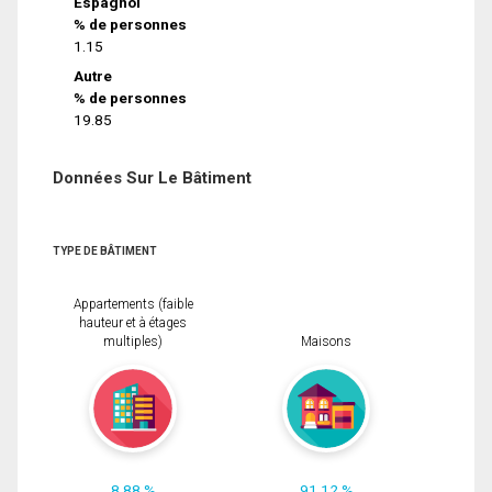
Espagnol
% de personnes
1.15
Autre
% de personnes
19.85
Données Sur Le Bâtiment
TYPE DE BÂTIMENT
Appartements (faible
hauteur et à étages
multiples)
Maisons
8.88 %
91.12 %