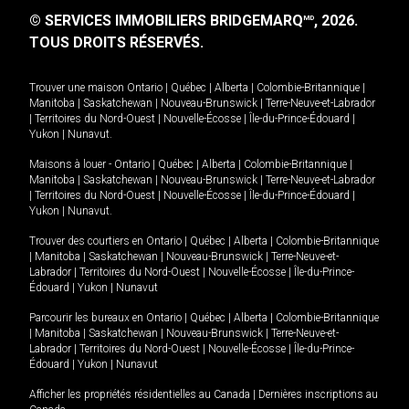
© SERVICES IMMOBILIERS BRIDGEMARQ
, 2026.
MD
TOUS DROITS RÉSERVÉS.
Trouver une maison
Ontario
|
Québec
|
Alberta
|
Colombie-Britannique
|
Manitoba
|
Saskatchewan
|
Nouveau-Brunswick
|
Terre-Neuve-et-Labrador
|
Territoires du Nord-Ouest
|
Nouvelle-Écosse
|
Île-du-Prince-Édouard
|
Yukon
|
Nunavut
.
Maisons à louer -
Ontario
|
Québec
|
Alberta
|
Colombie-Britannique
|
Manitoba
|
Saskatchewan
|
Nouveau-Brunswick
|
Terre-Neuve-et-Labrador
|
Territoires du Nord-Ouest
|
Nouvelle-Écosse
|
Île-du-Prince-Édouard
|
Yukon
|
Nunavut
.
Trouver des courtiers en
Ontario
|
Québec
|
Alberta
|
Colombie-Britannique
|
Manitoba
|
Saskatchewan
|
Nouveau-Brunswick
|
Terre-Neuve-et-
Labrador
|
Territoires du Nord-Ouest
|
Nouvelle-Écosse
|
Île-du-Prince-
Édouard
|
Yukon
|
Nunavut
Parcourir les bureaux en
Ontario
|
Québec
|
Alberta
|
Colombie-Britannique
|
Manitoba
|
Saskatchewan
|
Nouveau-Brunswick
|
Terre-Neuve-et-
Labrador
|
Territoires du Nord-Ouest
|
Nouvelle-Écosse
|
Île-du-Prince-
Édouard
|
Yukon
|
Nunavut
Afficher les propriétés résidentielles au Canada
|
Dernières inscriptions au