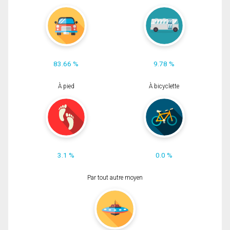
83.66 %
9.78 %
À pied
À bicyclette
3.1 %
0.0 %
Par tout autre moyen