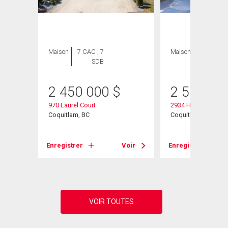
Maison
7 CAC , 7
Maison
4 CAC , 3
SDB
SDB
2 450 000
$
2 500 00
970 Laurel Court
2934 Heckbert Plac
Coquitlam, BC
Coquitlam, BC
Voir
Enregistrer
Voir
Enregistrer