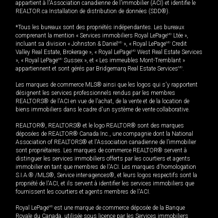
appartient à l'Association canadienne de l’immobilier (ACI) et identifie le
REALTOR.ca Installation de distribution de données (SDD®).
*Tous les bureaux sont des propriétés indépendantes. Les bureaux
comprenant la mention « Services immobiliers Royal LePage
MD
Ltée »,
incluant sa division « Johnston & Daniel
MD
», « Royal LePage
MD
Credit
Valley Real Estate, Brokerage », « Royal LePage
MD
West Real Estate Services
», « Royal LePage
MD
Sussex », et « Les immeubles Mont-Tremblant »
appartiennent et sont gérés par Bridgemarq Real Estate Services
MD
.
Les marques de commerce MLS® ainsi que les logos qui s'y rapportent
désignent les services professionnels rendus par les membres
REALTORS® de l'ACI en vue de l'achat, de la vente et de la location de
biens immobiliers dans le cadre d'un système de vente collaborative.
REALTOR®, REALTORS® et le logo REALTOR® sont des marques
déposées de REALTOR® Canada Inc., une compagnie dont la National
Association of REALTORS® et l'Association canadienne de l’immobilier
sont propriétaires. Les marques de commerce REALTOR® servent à
distinguer les services immobiliers offerts par les courtiers et agents
immobilier en tant que membres de l'ACI. Les marques d'homologation
S.I.A.® /MLS®, Service inter-agences®, et leurs logos respectifs sont la
propriété de l'ACI, et ils servent à identifier les services immobiliers que
fournissent les courtiers et agents membres de l'ACI.
Royal LePage
MD
est une marque de commerce déposée de la Banque
Royale du Canada, utilisée sous licence par les Services immobiliers