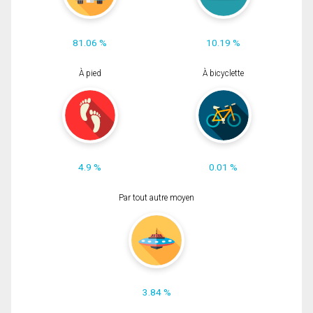
81.06 %
10.19 %
À pied
À bicyclette
4.9 %
0.01 %
Par tout autre moyen
3.84 %