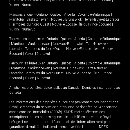
|
Territoires du Nord-Ouest
|
Nouvelle-Écosse
|
Île-du-Prince-Édouard
|
Yukon
|
Nunavut
.
Maisons à louer -
Ontario
|
Québec
|
Alberta
|
Colombie-Britannique
|
Manitoba
|
Saskatchewan
|
Nouveau-Brunswick
|
Terre-Neuve-et-Labrador
|
Territoires du Nord-Ouest
|
Nouvelle-Écosse
|
Île-du-Prince-Édouard
|
Yukon
|
Nunavut
.
Trouver des courtiers en
Ontario
|
Québec
|
Alberta
|
Colombie-Britannique
|
Manitoba
|
Saskatchewan
|
Nouveau-Brunswick
|
Terre-Neuve-et-
Labrador
|
Territoires du Nord-Ouest
|
Nouvelle-Écosse
|
Île-du-Prince-
Édouard
|
Yukon
|
Nunavut
Parcourir les bureaux en
Ontario
|
Québec
|
Alberta
|
Colombie-Britannique
|
Manitoba
|
Saskatchewan
|
Nouveau-Brunswick
|
Terre-Neuve-et-
Labrador
|
Territoires du Nord-Ouest
|
Nouvelle-Écosse
|
Île-du-Prince-
Édouard
|
Yukon
|
Nunavut
Afficher les propriétés résidentielles au Canada
|
Dernières inscriptions au
Canada
Les informations des propriétés sur ce site proviennent des inscriptions
Royal LePage
MD
et du service de distribution de données de l'Association
canadienne de l’immobilier (SDD®). SDD® met en référence des
inscriptions tenues par des agences immobilières autres que Royal
LePage et ses distributeurs. L'exactitude de l'information n'est pas
garantie et devrait être indépendamment vérifiée. La marque DDF®