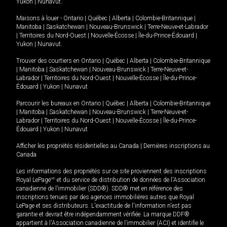
Yukon
|
Nunavut
.
Maisons à louer -
Ontario
|
Québec
|
Alberta
|
Colombie-Britannique
|
Manitoba
|
Saskatchewan
|
Nouveau-Brunswick
|
Terre-Neuve-et-Labrador
|
Territoires du Nord-Ouest
|
Nouvelle-Écosse
|
Île-du-Prince-Édouard
|
Yukon
|
Nunavut
.
Trouver des courtiers en
Ontario
|
Québec
|
Alberta
|
Colombie-Britannique
|
Manitoba
|
Saskatchewan
|
Nouveau-Brunswick
|
Terre-Neuve-et-
Labrador
|
Territoires du Nord-Ouest
|
Nouvelle-Écosse
|
Île-du-Prince-
Édouard
|
Yukon
|
Nunavut
Parcourir les bureaux en
Ontario
|
Québec
|
Alberta
|
Colombie-Britannique
|
Manitoba
|
Saskatchewan
|
Nouveau-Brunswick
|
Terre-Neuve-et-
Labrador
|
Territoires du Nord-Ouest
|
Nouvelle-Écosse
|
Île-du-Prince-
Édouard
|
Yukon
|
Nunavut
Afficher les propriétés résidentielles au Canada
|
Dernières inscriptions au
Canada
Les informations des propriétés sur ce site proviennent des inscriptions
Royal LePage
MD
et du service de distribution de données de l'Association
canadienne de l’immobilier (SDD®). SDD® met en référence des
inscriptions tenues par des agences immobilières autres que Royal
LePage et ses distributeurs. L'exactitude de l'information n'est pas
garantie et devrait être indépendamment vérifiée. La marque DDF®
appartient à l'Association canadienne de l’immobilier (ACI) et identifie le