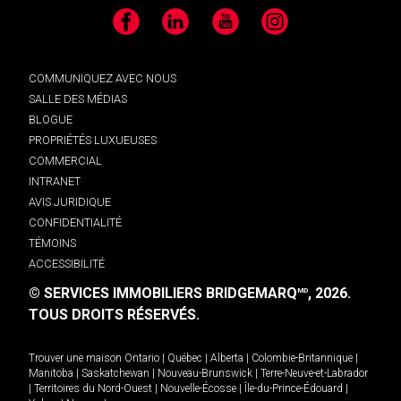
Facebook
LinkedIn
YouTube
Instagram
COMMUNIQUEZ AVEC NOUS
SALLE DES MÉDIAS
BLOGUE
PROPRIÉTÉS LUXUEUSES
COMMERCIAL
INTRANET
AVIS JURIDIQUE
CONFIDENTIALITÉ
TÉMOINS
ACCESSIBILITÉ
© SERVICES IMMOBILIERS BRIDGEMARQ
, 2026.
MD
TOUS DROITS RÉSERVÉS.
Trouver une maison
Ontario
|
Québec
|
Alberta
|
Colombie-Britannique
|
Manitoba
|
Saskatchewan
|
Nouveau-Brunswick
|
Terre-Neuve-et-Labrador
|
Territoires du Nord-Ouest
|
Nouvelle-Écosse
|
Île-du-Prince-Édouard
|