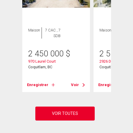
Maison
7 CAC , 7
Maison
7 CAC , 4
SDB
SDB
2 450 000
$
2 500 00
970 Laurel Court
2926 Dewdney Trun
Coquitlam, BC
Coquitlam, BC
Voir
Enregistrer
Voir
Enregistrer