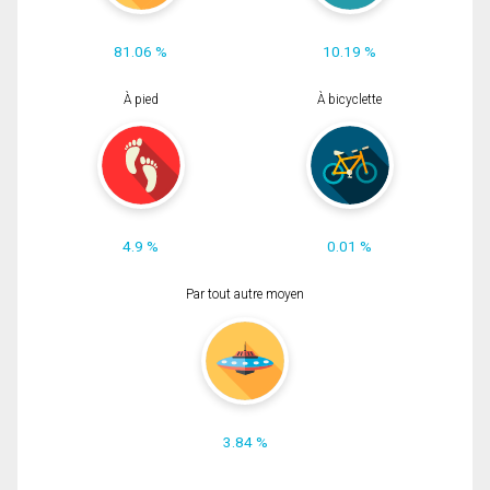
81.06 %
10.19 %
À pied
À bicyclette
4.9 %
0.01 %
Par tout autre moyen
3.84 %