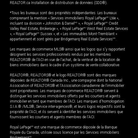
REALTOR.ca Installation de distribution de données (SDD®).
*Tous les bureaux sont des propriétés indépendantes. Les bureaux
comprenant la mention « Services immobiliers Royal LePage
MD
Ltée »,
incluant sa division « Johnston & Daniel
MD
», « Royal LePage
MD
Credit
Valley Real Estate, Brokerage », « Royal LePage
MD
West Real Estate Services
», « Royal LePage
MD
Sussex », et « Les immeubles Mont-Tremblant »
appartiennent et sont gérés par Bridgemarq Real Estate Services
MD
.
Les marques de commerce MLS® ainsi que les logos qui s'y rapportent
désignent les services professionnels rendus par les membres
REALTORS® de l'ACI en vue de l'achat, de la vente et de la location de
biens immobiliers dans le cadre d'un système de vente collaborative.
REALTOR®, REALTORS® et le logo REALTOR® sont des marques
déposées de REALTOR® Canada Inc., une compagnie dont la National
Association of REALTORS® et l'Association canadienne de l’immobilier
sont propriétaires. Les marques de commerce REALTOR® servent à
distinguer les services immobiliers offerts par les courtiers et agents
immobilier en tant que membres de l'ACI. Les marques d'homologation
S.I.A.® /MLS®, Service inter-agences®, et leurs logos respectifs sont la
propriété de l'ACI, et ils servent à identifier les services immobiliers que
fournissent les courtiers et agents membres de l'ACI.
Royal LePage
MD
est une marque de commerce déposée de la Banque
Royale du Canada, utilisée sous licence par les Services immobiliers
Bridgemarq
MD
.