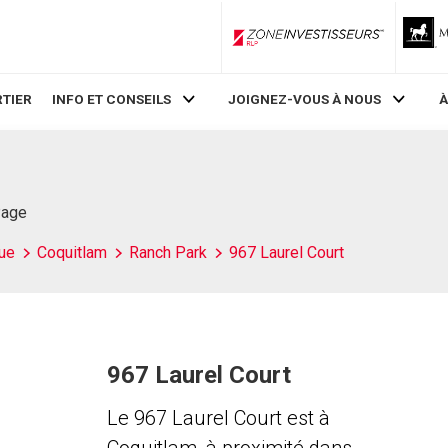
ZoneInvestisseurs RLP
TIER
INFO ET CONSEILS
JOIGNEZ-VOUS À NOUS
À
Page
ue
Coquitlam
Ranch Park
967 Laurel Court
967 Laurel Court
Le 967 Laurel Court est à