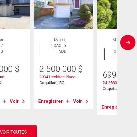
on
Maison
Maison en
 7
4 CAC , 3
rangée
DB
SDB
3 CAC , 2
SDB
 000
$
2 500 000
$
699 000
urt
2934 Heckbert Place
C
Coquitlam, BC
24-2880 Dacre Ave
Coquitlam, BC
Voir
Enregistrer
Voir
Enregistrer