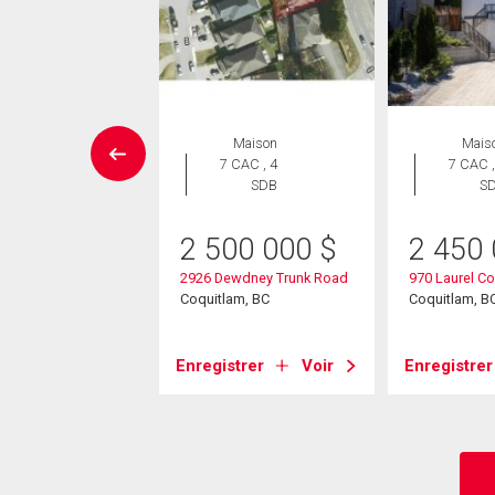
Maison
Maison
Mais
 CAC , 2
7 CAC , 4
7 CAC ,
SDB
SDB
S
50 000
$
2 500 000
$
2 450
stwood Street
2926 Dewdney Trunk Road
970 Laurel Co
am, BC
Coquitlam, BC
Coquitlam, B
strer
Voir
Enregistrer
Voir
Enregistrer