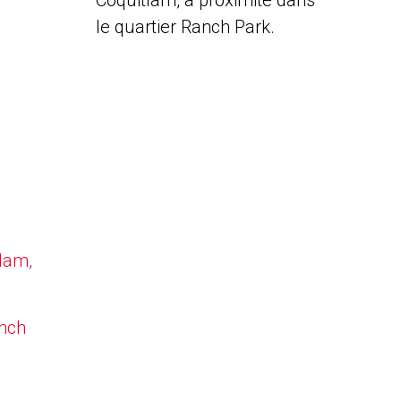
Coquitlam, à proximité dans
le quartier Ranch Park.
tlam,
anch