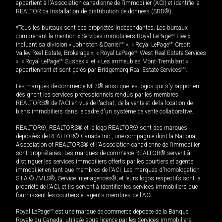
appartient à l'Association canadienne de l’immobilier (ACI) et identifie le
REALTOR.ca Installation de distribution de données (SDD®).
*Tous les bureaux sont des propriétés indépendantes. Les bureaux
comprenant la mention « Services immobiliers Royal LePage
MD
Ltée »,
incluant sa division « Johnston & Daniel
MD
», « Royal LePage
MD
Credit
Valley Real Estate, Brokerage », « Royal LePage
MD
West Real Estate Services
», « Royal LePage
MD
Sussex », et « Les immeubles Mont-Tremblant »
appartiennent et sont gérés par Bridgemarq Real Estate Services
MD
.
Les marques de commerce MLS® ainsi que les logos qui s'y rapportent
désignent les services professionnels rendus par les membres
REALTORS® de l'ACI en vue de l'achat, de la vente et de la location de
biens immobiliers dans le cadre d'un système de vente collaborative.
REALTOR®, REALTORS® et le logo REALTOR® sont des marques
déposées de REALTOR® Canada Inc., une compagnie dont la National
Association of REALTORS® et l'Association canadienne de l’immobilier
sont propriétaires. Les marques de commerce REALTOR® servent à
distinguer les services immobiliers offerts par les courtiers et agents
immobilier en tant que membres de l'ACI. Les marques d'homologation
S.I.A.® /MLS®, Service inter-agences®, et leurs logos respectifs sont la
propriété de l'ACI, et ils servent à identifier les services immobiliers que
fournissent les courtiers et agents membres de l'ACI.
Royal LePage
MD
est une marque de commerce déposée de la Banque
Royale du Canada, utilisée sous licence par les Services immobiliers