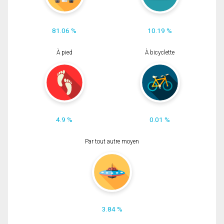
81.06 %
10.19 %
À pied
À bicyclette
4.9 %
0.01 %
Par tout autre moyen
3.84 %