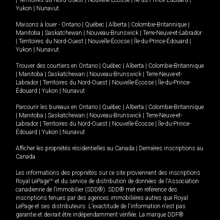
|
Territoires du Nord-Ouest
|
Nouvelle-Écosse
|
Île-du-Prince-Édouard
|
Yukon
|
Nunavut
.
Maisons à louer -
Ontario
|
Québec
|
Alberta
|
Colombie-Britannique
|
Manitoba
|
Saskatchewan
|
Nouveau-Brunswick
|
Terre-Neuve-et-Labrador
|
Territoires du Nord-Ouest
|
Nouvelle-Écosse
|
Île-du-Prince-Édouard
|
Yukon
|
Nunavut
.
Trouver des courtiers en
Ontario
|
Québec
|
Alberta
|
Colombie-Britannique
|
Manitoba
|
Saskatchewan
|
Nouveau-Brunswick
|
Terre-Neuve-et-
Labrador
|
Territoires du Nord-Ouest
|
Nouvelle-Écosse
|
Île-du-Prince-
Édouard
|
Yukon
|
Nunavut
Parcourir les bureaux en
Ontario
|
Québec
|
Alberta
|
Colombie-Britannique
|
Manitoba
|
Saskatchewan
|
Nouveau-Brunswick
|
Terre-Neuve-et-
Labrador
|
Territoires du Nord-Ouest
|
Nouvelle-Écosse
|
Île-du-Prince-
Édouard
|
Yukon
|
Nunavut
Afficher les propriétés résidentielles au Canada
|
Dernières inscriptions au
Canada
Les informations des propriétés sur ce site proviennent des inscriptions
Royal LePage
MD
et du service de distribution de données de l'Association
canadienne de l’immobilier (SDD®). SDD® met en référence des
inscriptions tenues par des agences immobilières autres que Royal
LePage et ses distributeurs. L'exactitude de l'information n'est pas
garantie et devrait être indépendamment vérifiée. La marque DDF®