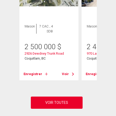
Maison
7 CAC , 4
Maison
7 CAC , 7
SDB
SDB
2 500 000
$
2 450 00
2926 Dewdney Trunk Road
970 Laurel Court
Coquitlam, BC
Coquitlam, BC
Voir
Enregistrer
Voir
Enregistrer