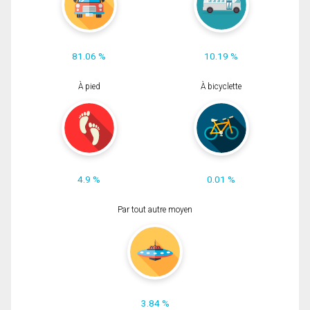
81.06 %
10.19 %
À pied
À bicyclette
4.9 %
0.01 %
Par tout autre moyen
3.84 %