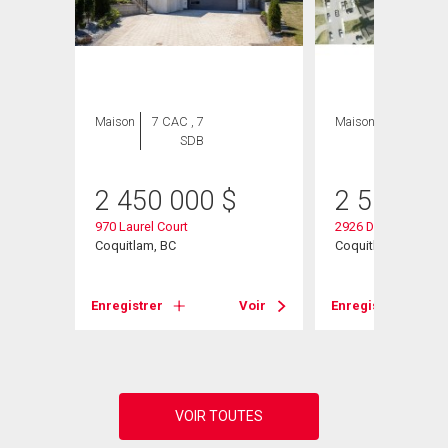
Maison
7 CAC , 7
Maison
7 CAC , 4
SDB
SDB
2 450 000
$
2 500 00
970 Laurel Court
2926 Dewdney Trun
Coquitlam, BC
Coquitlam, BC
Voir
Enregistrer
Voir
Enregistrer