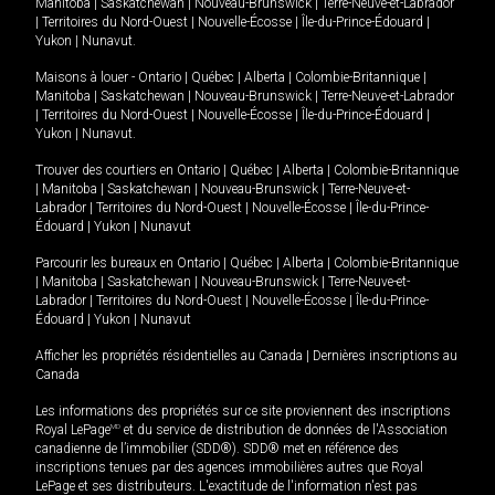
Manitoba
|
Saskatchewan
|
Nouveau-Brunswick
|
Terre-Neuve-et-Labrador
|
Territoires du Nord-Ouest
|
Nouvelle-Écosse
|
Île-du-Prince-Édouard
|
Yukon
|
Nunavut
.
Maisons à louer -
Ontario
|
Québec
|
Alberta
|
Colombie-Britannique
|
Manitoba
|
Saskatchewan
|
Nouveau-Brunswick
|
Terre-Neuve-et-Labrador
|
Territoires du Nord-Ouest
|
Nouvelle-Écosse
|
Île-du-Prince-Édouard
|
Yukon
|
Nunavut
.
Trouver des courtiers en
Ontario
|
Québec
|
Alberta
|
Colombie-Britannique
|
Manitoba
|
Saskatchewan
|
Nouveau-Brunswick
|
Terre-Neuve-et-
Labrador
|
Territoires du Nord-Ouest
|
Nouvelle-Écosse
|
Île-du-Prince-
Édouard
|
Yukon
|
Nunavut
Parcourir les bureaux en
Ontario
|
Québec
|
Alberta
|
Colombie-Britannique
|
Manitoba
|
Saskatchewan
|
Nouveau-Brunswick
|
Terre-Neuve-et-
Labrador
|
Territoires du Nord-Ouest
|
Nouvelle-Écosse
|
Île-du-Prince-
Édouard
|
Yukon
|
Nunavut
Afficher les propriétés résidentielles au Canada
|
Dernières inscriptions au
Canada
Les informations des propriétés sur ce site proviennent des inscriptions
Royal LePage
MD
et du service de distribution de données de l'Association
canadienne de l’immobilier (SDD®). SDD® met en référence des
inscriptions tenues par des agences immobilières autres que Royal
LePage et ses distributeurs. L'exactitude de l'information n'est pas