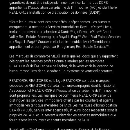
garantie et devrait être indépendamment vérifiée. La marque DDF®
appartient à l'Association canadienne de l’immobilier (ACI) et identifie le
REALTOR.ca Installation de distribution de données (SDD®).
*Tous les bureaux sont des propriétés indépendantes. Les bureaux
comprenant la mention « Services immobiliers Royal LePage
MD
Ltée »,
incluant sa division « Johnston & Daniel
MD
», « Royal LePage
MD
Credit
Valley Real Estate, Brokerage », « Royal LePage
MD
West Real Estate Services
», « Royal LePage
MD
Sussex », et « Les immeubles Mont-Tremblant »
appartiennent et sont gérés par Bridgemarq Real Estate Services
MD
.
Les marques de commerce MLS® ainsi que les logos qui s'y rapportent
désignent les services professionnels rendus par les membres
REALTORS® de l'ACI en vue de l'achat, de la vente et de la location de
biens immobiliers dans le cadre d'un système de vente collaborative.
REALTOR®, REALTORS® et le logo REALTOR® sont des marques
déposées de REALTOR® Canada Inc., une compagnie dont la National
Association of REALTORS® et l'Association canadienne de l’immobilier
sont propriétaires. Les marques de commerce REALTOR® servent à
distinguer les services immobiliers offerts par les courtiers et agents
immobilier en tant que membres de l'ACI. Les marques d'homologation
S.I.A.® /MLS®, Service inter-agences®, et leurs logos respectifs sont la
propriété de l'ACI, et ils servent à identifier les services immobiliers que
fournissent les courtiers et agents membres de l'ACI.
Royal LePage
MD
est une marque de commerce déposée de la Banque