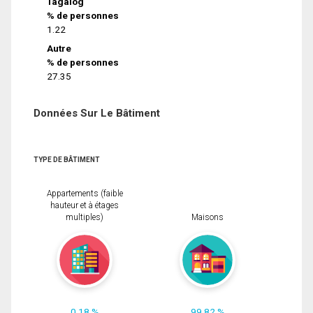
Tagalog
% de personnes
1.22
Autre
% de personnes
27.35
Données Sur Le Bâtiment
TYPE DE BÂTIMENT
Appartements (faible
hauteur et à étages
multiples)
Maisons
0.18 %
99.82 %