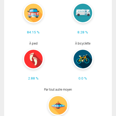
84.15 %
8.28 %
À pied
À bicyclette
2.88 %
0.0 %
Par tout autre moyen