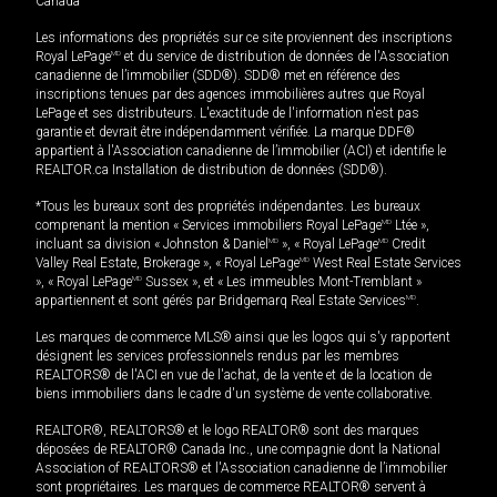
Canada
Les informations des propriétés sur ce site proviennent des inscriptions
Royal LePage
MD
et du service de distribution de données de l'Association
canadienne de l’immobilier (SDD®). SDD® met en référence des
inscriptions tenues par des agences immobilières autres que Royal
LePage et ses distributeurs. L'exactitude de l'information n'est pas
garantie et devrait être indépendamment vérifiée. La marque DDF®
appartient à l'Association canadienne de l’immobilier (ACI) et identifie le
REALTOR.ca Installation de distribution de données (SDD®).
*Tous les bureaux sont des propriétés indépendantes. Les bureaux
comprenant la mention « Services immobiliers Royal LePage
MD
Ltée »,
incluant sa division « Johnston & Daniel
MD
», « Royal LePage
MD
Credit
Valley Real Estate, Brokerage », « Royal LePage
MD
West Real Estate Services
», « Royal LePage
MD
Sussex », et « Les immeubles Mont-Tremblant »
appartiennent et sont gérés par Bridgemarq Real Estate Services
MD
.
Les marques de commerce MLS® ainsi que les logos qui s'y rapportent
désignent les services professionnels rendus par les membres
REALTORS® de l'ACI en vue de l'achat, de la vente et de la location de
biens immobiliers dans le cadre d'un système de vente collaborative.
REALTOR®, REALTORS® et le logo REALTOR® sont des marques
déposées de REALTOR® Canada Inc., une compagnie dont la National
Association of REALTORS® et l'Association canadienne de l’immobilier
sont propriétaires. Les marques de commerce REALTOR® servent à