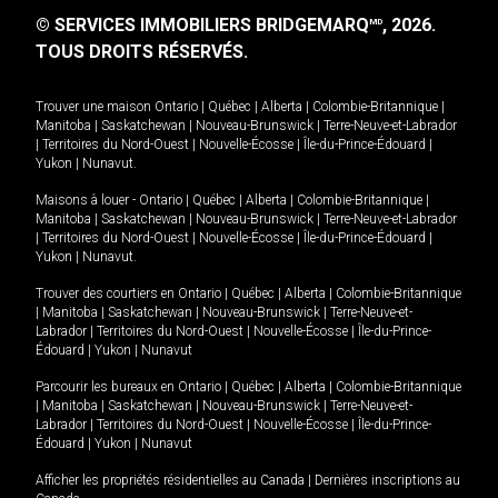
© SERVICES IMMOBILIERS BRIDGEMARQ
, 2026.
MD
TOUS DROITS RÉSERVÉS.
Trouver une maison
Ontario
|
Québec
|
Alberta
|
Colombie-Britannique
|
Manitoba
|
Saskatchewan
|
Nouveau-Brunswick
|
Terre-Neuve-et-Labrador
|
Territoires du Nord-Ouest
|
Nouvelle-Écosse
|
Île-du-Prince-Édouard
|
Yukon
|
Nunavut
.
Maisons à louer -
Ontario
|
Québec
|
Alberta
|
Colombie-Britannique
|
Manitoba
|
Saskatchewan
|
Nouveau-Brunswick
|
Terre-Neuve-et-Labrador
|
Territoires du Nord-Ouest
|
Nouvelle-Écosse
|
Île-du-Prince-Édouard
|
Yukon
|
Nunavut
.
Trouver des courtiers en
Ontario
|
Québec
|
Alberta
|
Colombie-Britannique
|
Manitoba
|
Saskatchewan
|
Nouveau-Brunswick
|
Terre-Neuve-et-
Labrador
|
Territoires du Nord-Ouest
|
Nouvelle-Écosse
|
Île-du-Prince-
Édouard
|
Yukon
|
Nunavut
Parcourir les bureaux en
Ontario
|
Québec
|
Alberta
|
Colombie-Britannique
|
Manitoba
|
Saskatchewan
|
Nouveau-Brunswick
|
Terre-Neuve-et-
Labrador
|
Territoires du Nord-Ouest
|
Nouvelle-Écosse
|
Île-du-Prince-
Édouard
|
Yukon
|
Nunavut
Afficher les propriétés résidentielles au Canada
|
Dernières inscriptions au