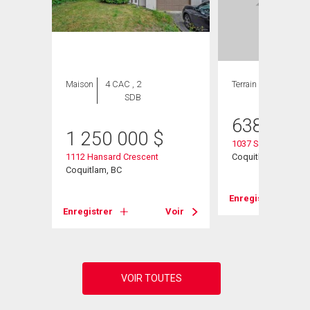
Maison
4 CAC , 2
Terrain
SDB
638 000
1 250 000
$
1037 Saddle Street
1112 Hansard Crescent
Coquitlam, BC
Coquitlam, BC
Enregistrer
Voir
Enregistrer
Voir