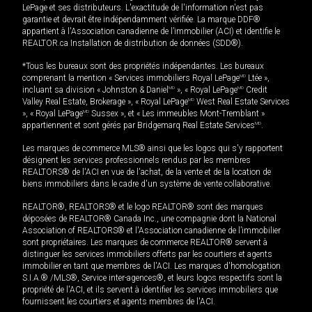
LePage et ses distributeurs. L'exactitude de l'information n'est pas
garantie et devrait être indépendamment vérifiée. La marque DDF®
appartient à l'Association canadienne de l’immobilier (ACI) et identifie le
REALTOR.ca Installation de distribution de données (SDD®).
*Tous les bureaux sont des propriétés indépendantes. Les bureaux
comprenant la mention « Services immobiliers Royal LePage
MD
Ltée »,
incluant sa division « Johnston & Daniel
MD
», « Royal LePage
MD
Credit
Valley Real Estate, Brokerage », « Royal LePage
MD
West Real Estate Services
», « Royal LePage
MD
Sussex », et « Les immeubles Mont-Tremblant »
appartiennent et sont gérés par Bridgemarq Real Estate Services
MD
.
Les marques de commerce MLS® ainsi que les logos qui s'y rapportent
désignent les services professionnels rendus par les membres
REALTORS® de l'ACI en vue de l'achat, de la vente et de la location de
biens immobiliers dans le cadre d'un système de vente collaborative.
REALTOR®, REALTORS® et le logo REALTOR® sont des marques
déposées de REALTOR® Canada Inc., une compagnie dont la National
Association of REALTORS® et l'Association canadienne de l’immobilier
sont propriétaires. Les marques de commerce REALTOR® servent à
distinguer les services immobiliers offerts par les courtiers et agents
immobilier en tant que membres de l'ACI. Les marques d'homologation
S.I.A.® /MLS®, Service inter-agences®, et leurs logos respectifs sont la
propriété de l'ACI, et ils servent à identifier les services immobiliers que
fournissent les courtiers et agents membres de l'ACI.