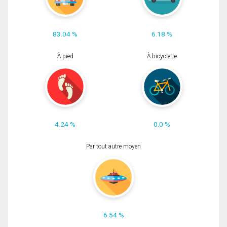
83.04 %
6.18 %
À pied
À bicyclette
4.24 %
0.0 %
Par tout autre moyen
6.54 %