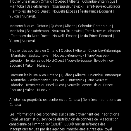
Trouver une maison
Ontario
|
Québec
|
Alberta
|
Colombie-Britannique
|
Manitoba
|
Saskatchewan
|
Nouveau-Brunswick
|
Terre-Neuve-et-Labrador
|
Territoires du Nord-Ouest
|
Nouvelle-Écosse
|
Île-du-Prince-Édouard
|
Yukon
|
Nunavut
.
Maisons à louer -
Ontario
|
Québec
|
Alberta
|
Colombie-Britannique
|
Manitoba
|
Saskatchewan
|
Nouveau-Brunswick
|
Terre-Neuve-et-Labrador
|
Territoires du Nord-Ouest
|
Nouvelle-Écosse
|
Île-du-Prince-Édouard
|
Yukon
|
Nunavut
.
Trouver des courtiers en
Ontario
|
Québec
|
Alberta
|
Colombie-Britannique
|
Manitoba
|
Saskatchewan
|
Nouveau-Brunswick
|
Terre-Neuve-et-
Labrador
|
Territoires du Nord-Ouest
|
Nouvelle-Écosse
|
Île-du-Prince-
Édouard
|
Yukon
|
Nunavut
Parcourir les bureaux en
Ontario
|
Québec
|
Alberta
|
Colombie-Britannique
|
Manitoba
|
Saskatchewan
|
Nouveau-Brunswick
|
Terre-Neuve-et-
Labrador
|
Territoires du Nord-Ouest
|
Nouvelle-Écosse
|
Île-du-Prince-
Édouard
|
Yukon
|
Nunavut
Afficher les propriétés résidentielles au Canada
|
Dernières inscriptions au
Canada
Les informations des propriétés sur ce site proviennent des inscriptions
Royal LePage
MD
et du service de distribution de données de l'Association
canadienne de l’immobilier (SDD®). SDD® met en référence des
inscriptions tenues par des agences immobilières autres que Royal