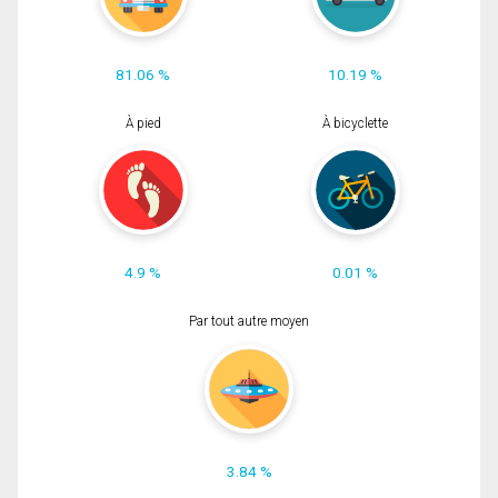
81.06 %
10.19 %
À pied
À bicyclette
4.9 %
0.01 %
Par tout autre moyen
3.84 %