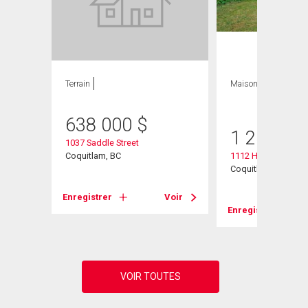
Terrain
Maison
4 CAC , 2
SDB
638 000
$
1 250 00
1037 Saddle Street
Coquitlam, BC
1112 Hansard Cres
Coquitlam, BC
Enregistrer
Voir
Voir
Enregistrer