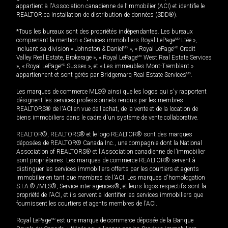
appartient à l'Association canadienne de l’immobilier (ACI) et identifie le
REALTOR.ca Installation de distribution de données (SDD®).
*Tous les bureaux sont des propriétés indépendantes. Les bureaux
comprenant la mention « Services immobiliers Royal LePage
MD
Ltée »,
incluant sa division « Johnston & Daniel
MD
», « Royal LePage
MD
Credit
Valley Real Estate, Brokerage », « Royal LePage
MD
West Real Estate Services
», « Royal LePage
MD
Sussex », et « Les immeubles Mont-Tremblant »
appartiennent et sont gérés par Bridgemarq Real Estate Services
MD
.
Les marques de commerce MLS® ainsi que les logos qui s'y rapportent
désignent les services professionnels rendus par les membres
REALTORS® de l'ACI en vue de l'achat, de la vente et de la location de
biens immobiliers dans le cadre d'un système de vente collaborative.
REALTOR®, REALTORS® et le logo REALTOR® sont des marques
déposées de REALTOR® Canada Inc., une compagnie dont la National
Association of REALTORS® et l'Association canadienne de l’immobilier
sont propriétaires. Les marques de commerce REALTOR® servent à
distinguer les services immobiliers offerts par les courtiers et agents
immobilier en tant que membres de l'ACI. Les marques d'homologation
S.I.A.® /MLS®, Service inter-agences®, et leurs logos respectifs sont la
propriété de l'ACI, et ils servent à identifier les services immobiliers que
fournissent les courtiers et agents membres de l'ACI.
Royal LePage
MD
est une marque de commerce déposée de la Banque