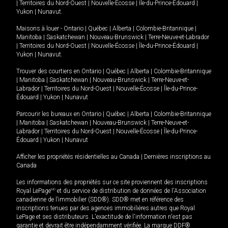
|
Territoires du Nord-Ouest
|
Nouvelle-Écosse
|
Île-du-Prince-Édouard
|
Yukon
|
Nunavut
.
Maisons à louer -
Ontario
|
Québec
|
Alberta
|
Colombie-Britannique
|
Manitoba
|
Saskatchewan
|
Nouveau-Brunswick
|
Terre-Neuve-et-Labrador
|
Territoires du Nord-Ouest
|
Nouvelle-Écosse
|
Île-du-Prince-Édouard
|
Yukon
|
Nunavut
.
Trouver des courtiers en
Ontario
|
Québec
|
Alberta
|
Colombie-Britannique
|
Manitoba
|
Saskatchewan
|
Nouveau-Brunswick
|
Terre-Neuve-et-
Labrador
|
Territoires du Nord-Ouest
|
Nouvelle-Écosse
|
Île-du-Prince-
Édouard
|
Yukon
|
Nunavut
Parcourir les bureaux en
Ontario
|
Québec
|
Alberta
|
Colombie-Britannique
|
Manitoba
|
Saskatchewan
|
Nouveau-Brunswick
|
Terre-Neuve-et-
Labrador
|
Territoires du Nord-Ouest
|
Nouvelle-Écosse
|
Île-du-Prince-
Édouard
|
Yukon
|
Nunavut
Afficher les propriétés résidentielles au Canada
|
Dernières inscriptions au
Canada
Les informations des propriétés sur ce site proviennent des inscriptions
Royal LePage
MD
et du service de distribution de données de l'Association
canadienne de l’immobilier (SDD®). SDD® met en référence des
inscriptions tenues par des agences immobilières autres que Royal
LePage et ses distributeurs. L'exactitude de l'information n'est pas
garantie et devrait être indépendamment vérifiée. La marque DDF®