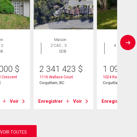
on
Maison
Maison
 2
2 CAC , 3
4 CAC , 2
DB
SDB
SDB
 000
$
2 341 423
$
1 099 99
 Crescent
1116 Wallace Court
1024 Ranch Park W
C
Coquitlam, BC
Coquitlam, BC
Voir
Enregistrer
Voir
Enregistrer