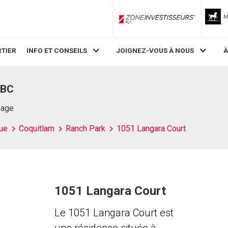
ZoneInvestisseurs RLP
TIER
INFO ET CONSEILS
JOIGNEZ-VOUS À NOUS
À
 BC
Page
ue
Coquitlam
Ranch Park
1051 Langara Court
1051 Langara Court
Le 1051 Langara Court est