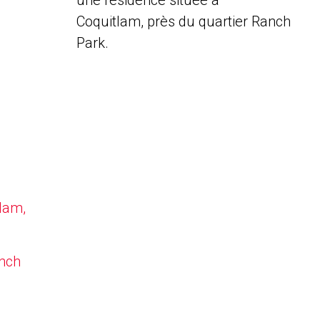
une résidence située à
Coquitlam, près du quartier Ranch
Park.
tlam,
anch