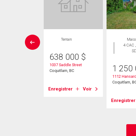
Maison
Terrain
Mais
 CAC , 3
4 CAC ,
SDB
S
638 000
$
1037 Saddle Street
29 900
$
1 250
Coquitlam, BC
ariner Way
1112 Hansard
am, BC
Coquitlam, B
Enregistrer
Voir
strer
Voir
Enregistrer