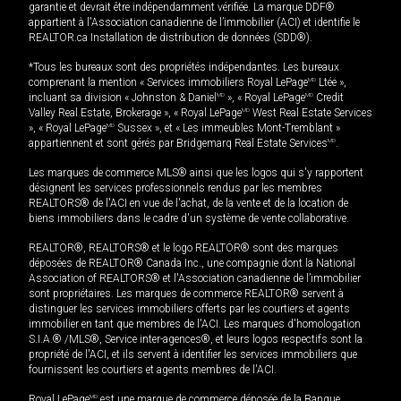
garantie et devrait être indépendamment vérifiée. La marque DDF®
appartient à l'Association canadienne de l’immobilier (ACI) et identifie le
REALTOR.ca Installation de distribution de données (SDD®).
*Tous les bureaux sont des propriétés indépendantes. Les bureaux
comprenant la mention « Services immobiliers Royal LePage
MD
Ltée »,
incluant sa division « Johnston & Daniel
MD
», « Royal LePage
MD
Credit
Valley Real Estate, Brokerage », « Royal LePage
MD
West Real Estate Services
», « Royal LePage
MD
Sussex », et « Les immeubles Mont-Tremblant »
appartiennent et sont gérés par Bridgemarq Real Estate Services
MD
.
Les marques de commerce MLS® ainsi que les logos qui s'y rapportent
désignent les services professionnels rendus par les membres
REALTORS® de l'ACI en vue de l'achat, de la vente et de la location de
biens immobiliers dans le cadre d'un système de vente collaborative.
REALTOR®, REALTORS® et le logo REALTOR® sont des marques
déposées de REALTOR® Canada Inc., une compagnie dont la National
Association of REALTORS® et l'Association canadienne de l’immobilier
sont propriétaires. Les marques de commerce REALTOR® servent à
distinguer les services immobiliers offerts par les courtiers et agents
immobilier en tant que membres de l'ACI. Les marques d'homologation
S.I.A.® /MLS®, Service inter-agences®, et leurs logos respectifs sont la
propriété de l'ACI, et ils servent à identifier les services immobiliers que
fournissent les courtiers et agents membres de l'ACI.
Royal LePage
MD
est une marque de commerce déposée de la Banque