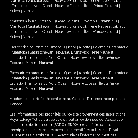
Manitoba
|
Saskatchewan
|
Nouveau-Brunswick
|
Terre-Neuve-et-Labrador
|
Territoires du Nord-Ouest
|
Nouvelle-Écosse
|
Île-du-Prince-Édouard
|
Yukon
|
Nunavut
.
Maisons à louer -
Ontario
|
Québec
|
Alberta
|
Colombie-Britannique
|
Manitoba
|
Saskatchewan
|
Nouveau-Brunswick
|
Terre-Neuve-et-Labrador
|
Territoires du Nord-Ouest
|
Nouvelle-Écosse
|
Île-du-Prince-Édouard
|
Yukon
|
Nunavut
.
Trouver des courtiers en
Ontario
|
Québec
|
Alberta
|
Colombie-Britannique
|
Manitoba
|
Saskatchewan
|
Nouveau-Brunswick
|
Terre-Neuve-et-
Labrador
|
Territoires du Nord-Ouest
|
Nouvelle-Écosse
|
Île-du-Prince-
Édouard
|
Yukon
|
Nunavut
Parcourir les bureaux en
Ontario
|
Québec
|
Alberta
|
Colombie-Britannique
|
Manitoba
|
Saskatchewan
|
Nouveau-Brunswick
|
Terre-Neuve-et-
Labrador
|
Territoires du Nord-Ouest
|
Nouvelle-Écosse
|
Île-du-Prince-
Édouard
|
Yukon
|
Nunavut
Afficher les propriétés résidentielles au Canada
|
Dernières inscriptions au
Canada
Les informations des propriétés sur ce site proviennent des inscriptions
Royal LePage
MD
et du service de distribution de données de l'Association
canadienne de l’immobilier (SDD®). SDD® met en référence des
inscriptions tenues par des agences immobilières autres que Royal
LePage et ses distributeurs. L'exactitude de l'information n'est pas