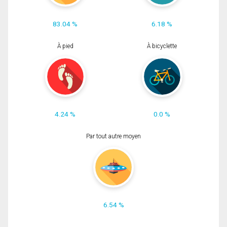
83.04 %
6.18 %
À pied
À bicyclette
4.24 %
0.0 %
Par tout autre moyen
6.54 %