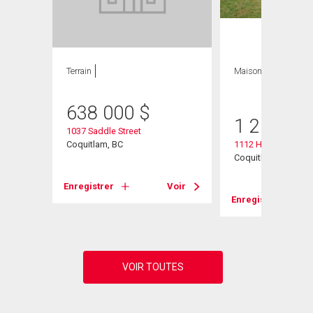
Terrain
Maison
4 CAC , 2
SDB
638 000
$
1 250 00
1037 Saddle Street
Coquitlam, BC
1112 Hansard Cres
Coquitlam, BC
Enregistrer
Voir
Voir
Enregistrer