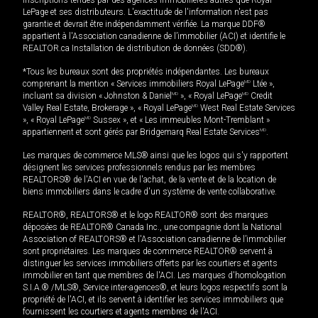
inscriptions tenues par des agences immobilières autres que Royal
LePage et ses distributeurs. L'exactitude de l'information n'est pas
garantie et devrait être indépendamment vérifiée. La marque DDF®
appartient à l'Association canadienne de l’immobilier (ACI) et identifie le
REALTOR.ca Installation de distribution de données (SDD®).
*Tous les bureaux sont des propriétés indépendantes. Les bureaux
comprenant la mention « Services immobiliers Royal LePage
MD
Ltée »,
incluant sa division « Johnston & Daniel
MD
», « Royal LePage
MD
Credit
Valley Real Estate, Brokerage », « Royal LePage
MD
West Real Estate Services
», « Royal LePage
MD
Sussex », et « Les immeubles Mont-Tremblant »
appartiennent et sont gérés par Bridgemarq Real Estate Services
MD
.
Les marques de commerce MLS® ainsi que les logos qui s'y rapportent
désignent les services professionnels rendus par les membres
REALTORS® de l'ACI en vue de l'achat, de la vente et de la location de
biens immobiliers dans le cadre d'un système de vente collaborative.
REALTOR®, REALTORS® et le logo REALTOR® sont des marques
déposées de REALTOR® Canada Inc., une compagnie dont la National
Association of REALTORS® et l'Association canadienne de l’immobilier
sont propriétaires. Les marques de commerce REALTOR® servent à
distinguer les services immobiliers offerts par les courtiers et agents
immobilier en tant que membres de l'ACI. Les marques d'homologation
S.I.A.® /MLS®, Service inter-agences®, et leurs logos respectifs sont la
propriété de l'ACI, et ils servent à identifier les services immobiliers que
fournissent les courtiers et agents membres de l'ACI.