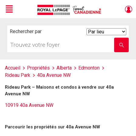
Menu
Live
En Direct
Rechercher par
Search
By
Trouvez
Entrez
votre
le
foyer
nom
de
l'école
Accueil
Propriétés
Alberta
Edmonton
Rideau Park
40a Avenue NW
Rideau Park – Maisons et condos à vendre sur 40a
Avenue NW
10919 40a Avenue NW
Parcourir les propriétés sur 40a Avenue NW