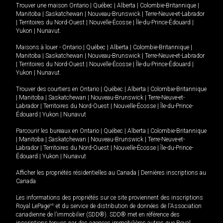
Trouver une maison
Ontario
|
Québec
|
Alberta
|
Colombie-Britannique
|
Manitoba
|
Saskatchewan
|
Nouveau-Brunswick
|
Terre-Neuve-et-Labrador
|
Territoires du Nord-Ouest
|
Nouvelle-Écosse
|
Île-du-Prince-Édouard
|
Yukon
|
Nunavut
.
Maisons à louer -
Ontario
|
Québec
|
Alberta
|
Colombie-Britannique
|
Manitoba
|
Saskatchewan
|
Nouveau-Brunswick
|
Terre-Neuve-et-Labrador
|
Territoires du Nord-Ouest
|
Nouvelle-Écosse
|
Île-du-Prince-Édouard
|
Yukon
|
Nunavut
.
Trouver des courtiers en
Ontario
|
Québec
|
Alberta
|
Colombie-Britannique
|
Manitoba
|
Saskatchewan
|
Nouveau-Brunswick
|
Terre-Neuve-et-
Labrador
|
Territoires du Nord-Ouest
|
Nouvelle-Écosse
|
Île-du-Prince-
Édouard
|
Yukon
|
Nunavut
Parcourir les bureaux en
Ontario
|
Québec
|
Alberta
|
Colombie-Britannique
|
Manitoba
|
Saskatchewan
|
Nouveau-Brunswick
|
Terre-Neuve-et-
Labrador
|
Territoires du Nord-Ouest
|
Nouvelle-Écosse
|
Île-du-Prince-
Édouard
|
Yukon
|
Nunavut
Afficher les propriétés résidentielles au Canada
|
Dernières inscriptions au
Canada
Les informations des propriétés sur ce site proviennent des inscriptions
Royal LePage
MD
et du service de distribution de données de l'Association
canadienne de l’immobilier (SDD®). SDD® met en référence des